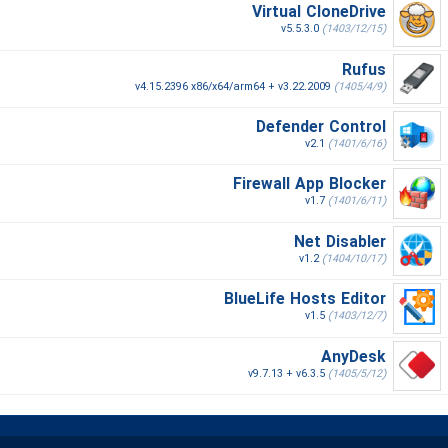
Virtual CloneDrive
v5.5.3.0
(1403/12/15)
Rufus
v4.15.2396 x86/x64/arm64 + v3.22.2009
(1405/4/9)
Defender Control
v2.1
(1401/6/16)
Firewall App Blocker
v1.7
(1401/6/11)
Net Disabler
v1.2
(1404/10/17)
BlueLife Hosts Editor
v1.5
(1403/12/7)
AnyDesk
v9.7.13 + v6.3.5
(1405/5/12)