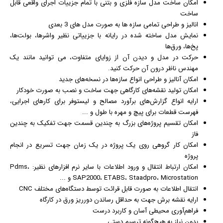
امکان ساخت مدل سازه فلزی و بتنی با تمام جزییات اجرای واقعی قابل
ساخت
انالیز و طراحی تمامی سازه ها به صورت مدل های 3 بعدی
نمایش مدل ساخته شده در رایانه با جزییاتی نظیر واشرها، بولت‌ها،
پخ‌ها، ورق‌ها
حرکت در مدل و دیدن آن از زوایای متفاوت، می توانید مانند یک
مهندس ناظر درون آن حرکت كنید.
امكان آنالیز و طراحی انواع سازه‌ها در نسخه‌های جدید
امكان تولید نقشه‌های كارگاهی جهت ساخت و نصب به صورت خودكار
ارایه انواع گزارش‌های برآورد مصالح و لیستوفر برای كارهای اجرایی،
فهرست قطعات برای پیچ و مهره با طول و ...
امكان تقسیم پروژه‌های بزرگ به چندین قسمت جهت تفكیک به چندین
فاز
امكان كار گروهی روی یک پروژه در یک زمان جهت تسریع در انجام
پروژه
امكان ارتباط انتقال و ورود اطلاعات با سایر نرم افزارهای نظیر: Pdms،
SAP2000، ETABS، Staadpro، Microstation و ...
انتقال اطلاعات به صورت قابل قرائت توسط دستگاه‌های مختلف CNC
ارایه نقشه برش جهت به حداقل رساندن دورریز ورق در كارگاه
فراهم‌آوری محیطی آسان و کاربرد درست
بدون نیاز به هیچ‌گونه ترسیم دستی