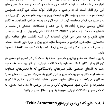
افزار مدل شده است. تولید نقشه های ساخت و نصب از جمله خروجی های
این نرم افزار است كه به راحتی با نرم افزار اتوكد لینک می گردد. همچنین
لیست مواد مصرفی پروژه، تناژ و لیست پیچ و مهره های مصرفی كل پروژه را
به راحتی می توان محاسبه كرد. این نرم افزار در زمینه طراحی اتصالات، به كاربر
امكان بررسی برخورد (clash) را می دهد و مشكلات احتمالی در نصب را
كاهش می دهد. از نرم افزار Tekla Structures هم برای برای مدل سازی سازه
های فلزی و هم بتنی می توان استفاده کرد البته قابلیت های برنامه برای
مدلسازی سازه های فولادی و خصوصاً سازه های پیچ و مهره فوق العاده است.
در محیط نرم افزار امکان تحلیل مدل ایجاد شده با کمک برنامه STAAD وجود
دارد.
بدیهی است كه حتی بهترین طراحان سازه به علت كار در فضای دو بعدی در
نرم افزارهای نظیر CAD همواره با مشكلات اجرایی در کار روبرو هستند؛ چه
رسد به کار‌های صنعتی نظیر سازه‌های پالایشگاهی كه با بخش‌های متفاوت
همانند لوله کشی، تجهیزات، برق و ابزار دقیق به صورت موازی با بخش سازه
همکاری می‌كنند. برای مثال ساپورت‌های بخش لوله کشی، امکان قرارگیری
تجهیزات و امکان عبور سینی‌های کابل و ... در بررسی با مدل سه ‌بعدی، به
دقت و بدون مشكلات اجرایی مربوط به این مسائل حل می‌شود.
قابلیت‌های کلیدی این نرم افزار Tekla Structures: