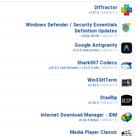
Diffractor
v127.0
(1405/5/17)
Windows Defender / Security Essentials
Definition Updates
v2026.08.08
(1405/5/17)
Google Antigravity
v2.6.0 x64/arm64
(1405/5/17)
Shark007 Codecs
v20.8.3 x64 Portable + v16.5.0 x86
(1405/5/17)
WinSSHTerm
v2.42.3
(1405/5/17)
StaxRip
v2.52.5
(1405/5/17)
Internet Download Manager - IDM
v6.43.8 Retail
(1405/5/17)
Media Player Classic