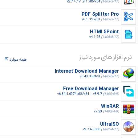
v2.7.4 / v1.9.1 x86/x64
(1405/5/17)
PDF Splitter Pro
v6.1.0.92/63
(1405/5/17)
HTML5Point
v4.1.75
(1405/5/17)
نرم افزار های مورد نیاز
همه موارد
Internet Download Manager
v6.43.8 Retail
(1405/5/17)
Free Download Manager
v6.34.4.6974 x86/x64 + v3.9.7
(1405/5/9)
WinRAR
v7.23
(1405/4/9)
UltraISO
v9.7.6.3860
(1402/4/17)