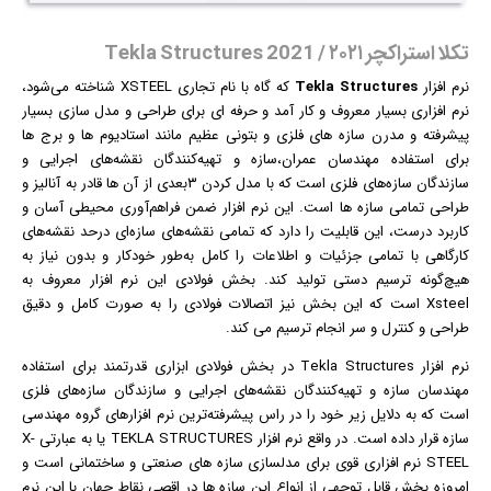
تکلا استراکچر ۲۰۲۱ / Tekla Structures 2021
نرم افزار
Tekla Structures
که گاه با نام تجاری XSTEEL شناخته می‌شود،
نرم افزاری بسیار معروف و کار آمد و حرفه ای برای طراحی و مدل سازی بسیار
پیشرفته و مدرن سازه های فلزی و بتونی عظیم مانند استادیوم ها و برج ها
برای استفاده مهندسان عمران،سازه و تهیه‌كنندگان نقشه‌های اجرایی و
سازندگان سازه‌های فلزی است که با مدل کردن ۳بعدی از آن ها قادر به آنالیز و
طراحی تمامی سازه ها است. این نرم افزار ضمن فراهم‌آوری محیطی آسان و
کاربرد درست، این قابلیت را دارد که تمامی نقشه‌های سازه‌ای درحد نقشه‌های
کارگاهی با تمامی جزئیات و اطلاعات را کامل به‌طور خودکار و بدون نیاز به
هیچ‌گونه ترسیم دستی تولید کند. بخش فولادی این نرم افزار معروف به
Xsteel است که این بخش نیز اتصالات فولادی را به صورت کامل و دقیق
طراحی و کنترل و سر انجام ترسیم می کند.
نرم افزار
Tekla Structures در بخش فولادی ابزاری قدرتمند برای استفاده
مهندسان سازه و تهیه‌كنندگان نقشه‌های اجرایی و سازندگان سازه‌های فلزی
است كه به دلایل زیر خود را در راس پیشرفته‌ترین نرم افزارهای گروه مهندسی
سازه قرار داده است. در واقع نرم افزار TEKLA STRUCTURES یا به عبارتی X-
STEEL نرم افزاری قوی برای مدلسازی سازه های صنعتی و ساختمانی است و
امروزه بخش قابل توجهی از انواع این سازه ها در اقصی نقاط جهان با این نرم