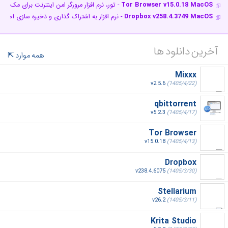
Tor Browser v15.0.18 MacOS
- تور، نرم افزار مرورگر امن اینترنت برای مک
Dropbox v258.4.3749 MacOS
- نرم افزار به اشتراک گذاری و ذخیره سازی اطلا
آخرین دانلود ها
همه موارد
Mixxx
v2.5.6
(1405/4/22)
qbittorrent
v5.2.3
(1405/4/17)
Tor Browser
v15.0.18
(1405/4/13)
Dropbox
v238.4.6075
(1405/3/30)
Stellarium
v26.2
(1405/3/11)
Krita Studio