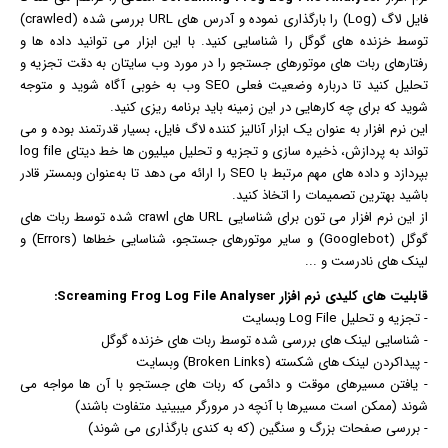
فایل لاگ (Log) را بارگذاری نموده و آدرس های URL بررسی شده (crawled)
توسط خزنده های گوگل را شناسایی کنید. با این ابزار می توانید داده ها و
رفتارهای ربات های موتورهای جستجو را در مورد وب سایتان به دقت تجزیه و
تحلیل کنید تا درباره وضعیت فعلی SEO وب به خوبی آگاه شوید و متوجه
شوید که برای چه کارهایی در این زمینه باید برنامه ریزی کنید.
این نرم افزار به عنوان یک ابزار آنالیز کننده لاگ فایل، بسیار قدرتمند بوده و می
تواند به پردازش، ذخیره سازی و تجزیه و تحلیل میلیون ها خط دیتای log file
بپردازد و داده های مهم مرتبط با SEO را ارائه می دهد تا به‌عنوان وبمستر قادر
باشید بهترین تصمیمات را اتخاذ کنید.
از این نرم افزار می تون برای شناسایی URL های crawl شده توسط ربات های
گوگل (Googlebot) و سایر موتورهای جستجو، شناسایی خطاها (Errors) و
لینک های نادرست و ...
قابلیت های کلیدی
نرم افزار
Screaming Frog Log File Analyser:
- تجزیه و تحلیل Log File وبسایت
- شناسایی لینک های بررسی شده توسط ربات های خزنده گوگل
- پیداکردن لینک های شکسته (Broken Links) وبسایت
- یافتن مسیرهای موقت و دائمی که ربات های جستجو با آن ها مواجه می
شوند (ممکن است مسیرها با آنچه در مرورگر میبینید متفاوت باشند)
- بررسی صفحات بزرگ و سنگین (که به کندی بارگذاری می شوند)