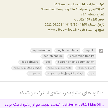
شرکت سازنده:
Screaming Frog Ltd
نام انگلیسی:
Screaming Frog Log File Analyser
شماره نسخه:
v5.1
حجم فایل:
157 مگابایت
تاریخ انتشار:
18:51 - 1401/3/30 | 2022.06.20
منبع:
پی سی دانلود / www.p30download.ir
optimization
log file analyser
log file
search engine
screaming frog ltd
seo software
seo
search engine optimization
آنالیز وب سایت
بهینه سازی وب سایت
تجزیه و تحلیل وب سایت
سئو
نرم افزار آنالیز فایل لاگ وب سایت
وب سایت
دانلود های مشابه در دسته‌ی‌ اینترنت و شبکه‎
qbittorrent v5.2.3 MacOS
- کیوبیت تورنت، نرم افزار دانلود از شبکه تورنت بر