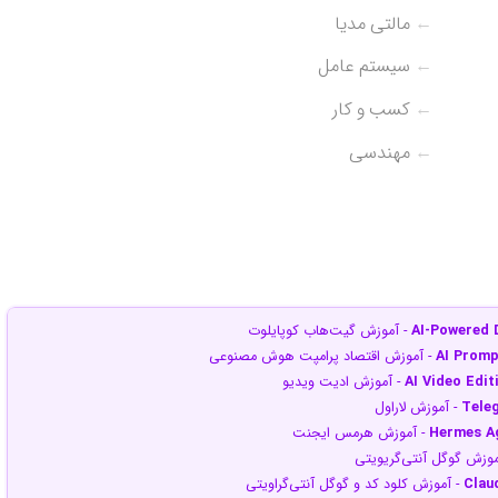
Java SE 2
- آموزش توسعه‌دهنده جاوا و اوراکل
[3,829]
←
مالتی مدیا
Hands-On L
- آموزش لینوکس
[4,891]
یا لینوکس پلاس
[3,517]
←
سیستم عامل
وژه‌پلاس
[3,182]
ک پلاس
[3,663]
←
کسب و کار
←
مهندسی
AI-Powered 
- آموزش گیت‌هاب کوپایلوت
AI Promp
- آموزش اقتصاد پرامپت هوش مصنوعی
AI Video Edi
- آموزش ادیت ویدیو
Teleg
- آموزش لاراول
Hermes Ag
- آموزش هرمس ایجنت
موزش گوگل آنتی‌گریویتی
Clau
- آموزش کلود کد و گوگل آنتی‌گراویتی