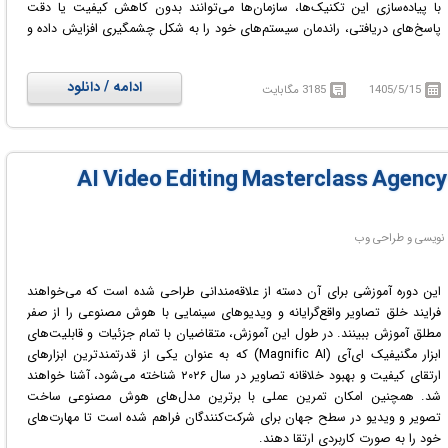
با پیاده‌سازی این تکنیک‌ها، سازمان‌ها می‌توانند بدون کاهش کیفیت یا دقت
پاسخ‌های دریافتی، راندمان سیستم‌های خود را به شکل چشمگیری افزایش داده و
هزینه‌های عملیاتی هوش مصنوعی را به حداقل برسانند. این آموزش مهندسان،
معماران نرم‌افزار و مدیران فنی را مجهز به دانش تخصصی لازم برای مدیریت بهینه
ادامه / دانلود
1405/5/15
3185 مگابایت
منابع محاسباتی و کاهش بار پردازشی سرورها می‌سازد تا بستری پایدار، اقتصادی و
مقیاس‌پذیر برای توسعه ابزارهای هوشمند ایجاد کنند.
در دوره آموزشی AI Prompt Economics: LLM Token Optimization
Strategies با روش‌های کاهش هزینه‌ها و بهینه‌سازی مصرف توکن در هوش
مصنوعی آشنا خواهید شد.
این دوره آموزشی برای آن دسته از علاقه‌مندانی طراحی شده است که می‌خواهند
فرایند خلق تصاویر واقع‌گرایانه و ویدیوهای سینمایی با هوش مصنوعی را از صفر
مطلق آموزش ببینند. در طول این آموزش، متقاضیان با تمام جزئیات و قابلیت‌های
ابزار مگنیفیک ای‌آی (Magnific AI) که به عنوان یکی از قدرتمندترین ابزارهای
ارتقای کیفیت و بهبود خلاقانه تصاویر در سال ۲۰۲۶ شناخته می‌شود، آشنا خواهند
شد. همچنین امکان تمرین عملی با برترین مدل‌های هوش مصنوعی ساخت
تصویر و ویدیو در سطح جهان برای شرکت‌کنندگان فراهم شده است تا مهارت‌های
خود را به صورت کاربردی ارتقا دهند.