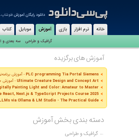
دانلود رایگان آموزش
فتوشاپ، ب
فیلم های آموزشی گرافیک و طرا
شبکه، کسب و کار، کاربردی، مهن
خانه
نرم افزار
بازی
آموزش
موبایل
کتاب
گرافیک و طراحی
سه بعدی و ا
 AI Course: LLM, ChatGPT, Generative AI, Vibe Code
I Coder: Vibe Coder to Agentic Engineer in 3 Weeks
آموزش های برگزیده
Python programming by solving scientific projects
PHP From Scratch | Beginner To Advanced
- آموزش پی
PLC programming Tia Portal Siemens
- آموزش برنامه‌
Ultimate Creature Design and Concept Art
- آموزش ط
gitally Painting Light and Color: Amateur to Master
 React, Next.js & TypeScript Projects Course 2025
LLMs via Ollama & LM Studio - The Practical Guide
hensive Guide To Unity Game Development Vol.1+2
 with BigQuery using AI tools - From Zero to Hero
دسته بندی بخش آموزش
ll Your Own Robust AI Agents Using Python & OpenA!
Code Java in 5 Hours: A Complete Beginner's Guide
←
گرافیک و طراحی
CompTIA A+ Core 2 (220-1102)
- آموزش کامپتیا ای‌پلاس ک