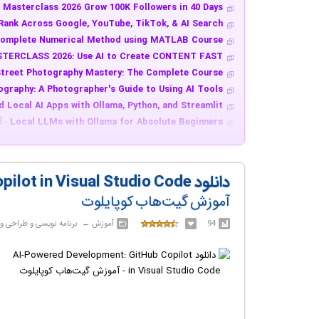
 Masterclass 2026 Grow 100K Followers in 40 Days
Rank Across Google, YouTube, TikTok, & AI Search
omplete Numerical Method using MATLAB Course
STERCLASS 2026: Use AI to Create CONTENT FAST
treet Photography Mastery: The Complete Course
ography: A Photographer's Guide to Using AI Tools
d Local AI Apps with Ollama, Python, and Streamlit
Local LLMs with Ollama for Absolute Beginners
- آ
aScript Projects Course 60 plus Apps Games DOM
Payroll Mastery: Complete Workforce Management
Datamine Studio RM (Drillhole Data to Reporting)
-
دانلود AI-Powered Development: GitHub Copilot in Visual Studio Code
te Selenium and Beautiful Soup Masterclass 2026
آموزش گیت‌هاب کوپایلوت
Claude code: The AI Development Playbook
- آموزش ک
A V5 Basic to Advance Interior Exterior Surfacing
94
آموزش‎ ← ‏ برنامه نویسی و طراحی وب
AI SEO 2026: GEO, AEO & AI Search Optimization
- 
r Beginners: Google Workspace Automation with AI
e Cortex AI: Cortex Code (CoCo), Search & Agents
ing in CapCut | Beginner to Pro | Desktop + Mobile
ement Masterclass: Gmail, Outlook, Inbox Zero, AI