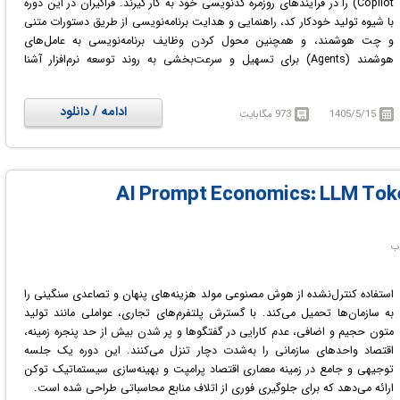
Python Comput
- آموزش پردازش تصویر با پایتون
Copilot) را در فرآیندهای روزمره کدنویسی خود به کار گیرند. فراگیران در این دوره
Master in
- آموزش آرک‌جی‌آی‌اس
با شیوه تولید خودکار کد، راهنمایی و هدایت برنامه‌نویسی از طریق دستورات متنی
و چت هوشمند، و همچنین محول کردن وظایف برنامه‌نویسی به عامل‌های
هوشمند (Agents) برای تسهیل و سرعت‌بخشی به روند توسعه نرم‌افزار آشنا
می‌شوند.
در پایان این دوره، شرکت‌کنندگان موفق به ایجاد یک چارچوب قدرتمند و جامع برای
ادامه / دانلود
1405/5/15
973 مگابایت
ادغام بی‌وقفه هوش مصنوعی در فعالیت‌های روزانه کدنویسی خود خواهند شد.
این دوره برای توسعه‌دهندگانی که تمایل دارند از راهکارهای هوشمند برای افزایش
بهره‌وری و یافتن رویکردهای خلاقانه در برنامه‌نویسی استفاده کنند، بسیار مناسب
است. شرکت‌کنندگان با دریافت راهنمایی‌های عملی، توانمندی ارزیابی انتقادی
خروجی‌های هوش مصنوعی را کسب کرده و می‌توانند کیفیت بالای پروژه‌های خود
را حفظ نمایند. این دوره آموزشی توسط مجموعه «لرن‌ایت لبز» (LearnIt Labs)
تولید شده است و افتخار میزبانی آن در این کتابخانه آموزشی وجود دارد.
در دوره آموزشی AI-Powered Development: GitHub Copilot in Visual Studio
Code با ابزارها و روش‌های ادغام هوش مصنوعی و گیت‌هاب کوپایلت در ویژوال
استودیو کد جهت بهبود کدنویسی آشنا خواهید شد.
استفاده کنترل‌نشده از هوش مصنوعی مولد هزینه‌های پنهان و تصاعدی سنگینی را
به سازمان‌ها تحمیل می‌کند. با گسترش پلتفرم‌های تجاری، عواملی مانند تولید
متون حجیم و اضافی، عدم کارایی در گفتگوها و پر شدن بیش از حد پنجره زمینه،
اقتصاد واحدهای سازمانی را به‌شدت دچار تنزل می‌کنند. این دوره یک جلسه
توجیهی و جامع در زمینه معماری اقتصاد پرامپت و بهینه‌سازی سیستماتیک توکن
ارائه می‌دهد که برای جلوگیری فوری از اتلاف منابع محاسباتی طراحی شده است.