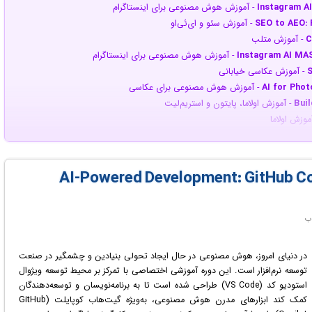
Instagram AI
- آموزش هوش مصنوعی برای اینستاگرام
SEO to AEO: 
- آموزش سئو و ای‌ئی‌او
C
- آموزش متلب
Instagram AI MA
- آموزش هوش مصنوعی برای اینستاگرام
S
- آموزش عکاسی خیابانی
AI for Phot
- آموزش هوش مصنوعی برای عکاسی
Buil
- آموزش اولاما، پایتون و استریم‌لیت
موزش اولاما
Modern Jav
- آموزش جاوااسکریپت
Odoo 19 HR & 
- آموزش اودو ۱۹
 آموزش دیتاماین استودیو آرام
The Comple
- آموزش سلنیوم و بیوتیفول سوپ
لاد کد
CATI
- آموزش کتیا وی۵
آموزش سئوی هوش مصنوعی
n8n fo
- آموزش ان8‌ان
در دنیای امروز، هوش مصنوعی در حال ایجاد تحولی بنیادین و چشمگیر در صنعت
Snowflak
- آموزش اسنوفلیک کورتکس ای‌آی
توسعه نرم‌افزار است. این دوره آموزشی اختصاصی با تمرکز بر محیط توسعه ویژوال
Video Edit
- آموزش کپ‌کات
استودیو کد (VS Code) طراحی شده است تا به برنامه‌نویسان و توسعه‌دهندگان
Email Manag
- آموزش ابزارهای مدیریت ایمیل
کمک کند ابزارهای مدرن هوش مصنوعی، به‌ویژه گیت‌هاب کوپایلت (GitHub