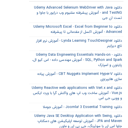
دانلود Udemy Advanced Selenium WebDriver with Java
and TestNG - آموزش پیشرفته سلنیوم وب درایور با جاوا و
تست ان جی
دانلود Udemy Microsoft Excel - Excel from Beginner to
Advanced - آموزش اکسل از مقدماتی تا پیشرفته
دانلود Lynda Learning TouchDesigner - آموزش نرم افزار
تاچ دیزاینر
دانلود Udemy Data Engineering Essentials Hands-on -
SQL, Python and Spark - آموزش مهندسی داده - اس کیو ال،
پایتون و اسپارک
دانلود CBT Nuggets Implement Hyper-V - آموزش پیاده
سازی هایپر-وی
دانلود Udemy Reactive web applications with Vert.x and
Vue.js - آموزش ساخت وب اپ های واکنش گرا با ورت ایکس
و وویی جی اس
دانلود Joomla! 3 Essential Training - آموزش جوملا
دانلود Udemy Java SE Desktop Application with Swing,
JPA and Maven - آموزش توسعه اپلیکیشن های دسکتاپ
جاوا اس ای با سوئینگ، جی پی ای و ماون