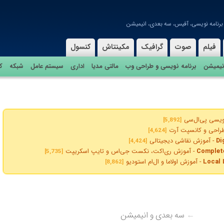
رنامه نویسی، آفیس، سه بعدی، انیمیشن
حی، سه بعدی و انیمیشن، برنامه نویسی و طراحی وب، مالتی مدیا، اداری، سیستم عامل،
دسی، عکاسی را با لینک مستقیم از پی سی دانلود دریافت کنید.
فیلم
صوت
گرافیک
مکینتاش
کنسول
نیمیشن
برنامه نویسی و طراحی وب
مالتی مدیا
اداری
سیستم عامل
شبکه
ک
Engineer
- آموزش مهندسی هوش مصنوعی
[592]
A
- آموزش برنامه‌نویس هوش مصنوعی
[5,666]
Master 
- آموزش برنامه نویسی پایتون با حل پروژه های علمی
[11,776]
‌اچ‌پی
[4,357]
نویسی پی‌ال‌سی
[5,892]
راحی و کانسپت آرت
[4,624]
Di
- آموزش نقاشی دیجیتالی
[4,424]
Complete
- آموزش ری‌اکت، نکست‌ جی‌اس و تایپ اسکریپت
[5,735]
Local 
- آموزش اولاما و ال‌ام استودیو
[8,862]
The Most Compre
- آموزش یونیتی برای توسعه بازی
[8,322]
Master SQL
- آموزش اس‌کیو‌ال و بیگ‌کوئری
[4,161]
Build & Se
- آموزش پایتون و اوپن‌ای‌آی
[4,658]
- آموزش جاوا
[3,469]
←
سه بعدی و انیمیشن
ور ۲
[3,533]