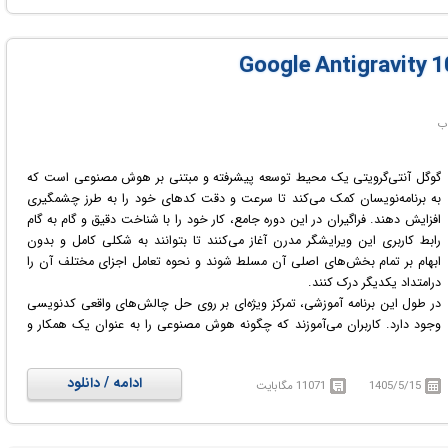
گیت‌هاب کسب کند. شرکت‌کنندگان در طول دوره با مفاهیم کلیدی، زیرساخت‌ها و
روش‌های استاندارد توسعه ایجنت‌های خودمختار آشنا می‌شوند و نحوه مدیریت،
بهینه‌سازی و حل چالش‌های فنی مرتبط با استقرار آنها را فرامی‌گیرند. این آموزش
برای آن دسته از برنامه‌نویسانی طراحی شده است که قصد دارند از برنامه‌های سنتی
فاصله بگیرند و به حوزه مدرن توسعه ابزارهای هوشمند پیوسته و پروژه‌های خود را
در بسترهای ابری به صورت پایدار اجرا و مدیریت نمایند.
در دوره آموزشی Hermes Agent Masterclass: Build Autonomous AI
Workflows با نحوه توسعه و استقرار ایجنت‌های هوش مصنوعی خودمختار آشنا
گوگل آنتی‌گرویتی یک محیط توسعه پیشرفته و مبتنی بر هوش مصنوعی است که
خواهید شد.
به برنامه‌نویسان کمک می‌کند تا سرعت و دقت کدهای خود را به طرز چشمگیری
افزایش دهند. فراگیران در این دوره جامع، کار خود را با شناخت دقیق و گام به گام
رابط کاربری این ویرایشگر مدرن آغاز می‌کنند تا بتوانند به شکلی کامل و بدون
ابهام بر تمام بخش‌های اصلی آن مسلط شوند و نحوه تعامل اجزای مختلف آن را
درامتداد یکدیگر درک کنند.
در طول این برنامه آموزشی، تمرکز ویژه‌ای بر روی حل چالش‌های واقعی کدنویسی
وجود دارد. کاربران می‌آموزند که چگونه هوش مصنوعی را به عنوان یک همکار و
دستیار هوشمند در کنار خود داشته باشند، خطاهای برنامه‌نویسی را با سرعت
بیشتری رفع کنند و کدهای بهینه‌تری بنویسند. این دوره تمامی ظرفیت‌ها و
ادامه / دانلود
1405/5/15
11071 مگابایت
قابلیت‌های پنهان گوگل آنتی‌گرویتی را به گونه‌ای معرفی می‌کند که شرکت‌کنندگان
بتوانند بهره‌وری کاری خود را به طور قابل توجهی ارتقا دهند و گردش کار
برنامه‌نویسی خود را مدرن‌تر و سریع‌تر سازند.