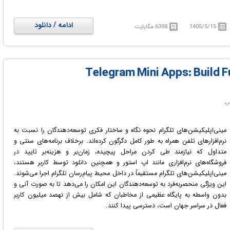
این دوره جامع به گونه‌ای ساختاریافته است که هم برای افراد کاملاً مبتدی و هم
برای کسانی که تجربه قبلی کار با ابزارهای هوش مصنوعی را دارند مناسب باشد.
ادامه / دانلود
1405/5/15
6398 مگابایت
محتوای آموزشی گام‌به‌گام دانش‌پذیران را هدایت کرده و سطح مهارت آن‌ها را از
پایه به یک متخصص حرفه‌ای در زمینه خلق محتوای هوشمند ارتقا می‌دهد. با اتمام
این دوره، شرکت‌کنندگان قادر خواهند بود ایده‌های خلاقانه خود را به آثاری قدرتمند
و خیره‌کننده تبدیل کنند و از این توانمندی‌ها در پروژه‌های صنعتی و تجاری بهره
ببرند.
در دوره آموزشی AI Video Editing Masterclass Agency-Level Workflows
Magnific با ساخت تصاویر واقع‌گرایانه و تولید ویدیوهای سینمایی به کمک
ابزارهای پیشرفته هوش مصنوعی آشنا خواهید شد.
مینی‌اپلیکیشن‌های تلگرام نحوه نگاه و ساختار فکری توسعه‌دهندگان را نسبت به
نرم‌افزارهای تلفن همراه به طور کامل دگرگون کرده‌اند. برخلاف برنامه‌های سنتی و
متداول که نیازمند طی کردن مراحل پیچیده، زمان‌بر و هزینه‌بر تایید در
فروشگاه‌های نرم‌افزاری مانند اپ استور و همچنین دانلود توسط کاربر هستند،
مینی‌اپلیکیشن‌های تلگرام مستقیماً در داخل محیط پیام‌رسان تلگرام اجرا می‌شوند.
این ویژگی منحصر‌به‌فرد به توسعه‌دهندگان این امکان را می‌دهد تا به صورت آنی و
بدون واسطه به پایگاه عظیمی از مخاطبان که شامل بیش از نهصد میلیون کاربر
فعال در سراسر جهان است، دسترسی پیدا کنند.
علاوه بر این، دوره یاد شده به توسعه‌دهندگان کمک می‌کند تا با اصول معماری
مدرن وب، مدیریت حالت‌ها در محیط لایووایر و نحوه مدیریت پایگاه داده در