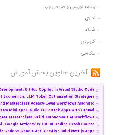
1 Developer | Oracle Certified Professional 1Z0-830
←
برنامه نویسی و طراحی وب
inux Bootcamp: Real World Skills to Get You Hired
CompTIA Linux + (XK0-005) Domain 1-4
- آموزش کامپت
←
اداری
CompTIA Project+ (005) Domain 1-4
- آموزش کامپتیا پر
CompTIA Network + - Domain 1-5
- آموزش کامپتیا نتور
←
شبکه
Blender 4.4 The complete training
- آموزش بلندر ۴.۴
[7,666]
←
کاربردی
←
عکاسی
آخرین عناوین بخش آموزش
Development: GitHub Copilot in Visual Studio Code
t Economics: LLM Token Optimization Strategies
ting Masterclass Agency-Level Workflows Magnific
ram Mini Apps: Build Full-Stack Apps with Laravel
ent Masterclass: Build Autonomous AI Workflows
Google Antigravity 101: AI Coding Crash Course
- آ
de Code vs Google Anti Gravity : Build Next.js Apps