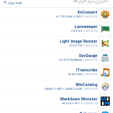
آخرین نرم افزار ها
همه موارد
XnConvert
v1.115.0 x64/ v1.98.0
(1405/5/15)
Lansweeper
v12.9.0.3
(1405/5/15)
Light Image Resizer
v7.6.5.176
(1405/5/15)
SysGauge
v13.4.12 Pro/Server
(1405/5/15)
Transcribe!
v9.60.4 x64
(1405/5/15)
WinCatalog
v2026.3.1.805 + v2026.2.0.629
(1405/5/15)
Markdown Monster
v4.5.0.6 + v4.1.1
(1405/5/15)