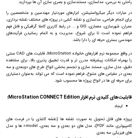
راحتی به بررسی، مدلسازی،
مستند
سازی و بصری سازی آن ها بپردازید.
در عبارات دیگر میکرواستیشن، ابزارهای موردنیاز مهندسین و متخصصین را
برای انجام طراحی، مدلسازی و نقشه کشی در پروژه های مختلف نقشه برداری،
عمران، شهرسازی، معماری، GIS و ... در رابط کاربری کاملا
گرافیک
ی و قابل فهم
فراهم نموده است تا برای شروع، مدیریت و به اتمام رسانیدن فرآیندهای
مهندسی بستری حرفه ای را دارا باشد.
در واقع مجموعه
نرم افزار
های خانواده MicroStation، قابلیت های CAD سنتی
را بهمراه امکانات پیشرفته مدرن تر و قدرت تطبیق پذیری بالا، برای مشاهده
دقیق، مدل سازی،
مستند
سازی و تجسم بخشی انواع طرح های دوبعدی و سه
بعدی در مقیاس های متنوع، فراهم نموده است که می تواند به‌عنوان دستیاری
برای حرفه ای ها در انواع پروژه ها محسوب شود.
قابلیت‌های کلیدی نرم افزار MicroStation CONNECT Edition:
ایجاد
پروژه های قابل تحویل به صورت نقشه ها (نقشه کاغذی یا در فرمت های
کامپیوتری مانند PDF)، مدل های دو بعدی و سه بعدی، i-model ها و مدل
های فیزیکی سه بعدی