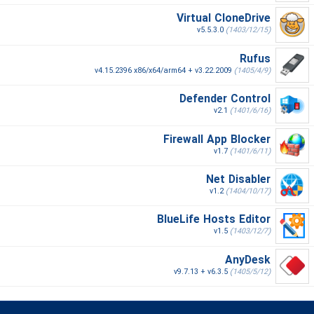
Virtual CloneDrive
v5.5.3.0
(1403/12/15)
Rufus
v4.15.2396 x86/x64/arm64 + v3.22.2009
(1405/4/9)
Defender Control
v2.1
(1401/6/16)
Firewall App Blocker
v1.7
(1401/6/11)
Net Disabler
v1.2
(1404/10/17)
BlueLife Hosts Editor
v1.5
(1403/12/7)
AnyDesk
v9.7.13 + v6.3.5
(1405/5/12)