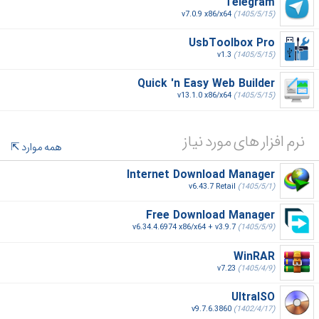
Telegram
v7.0.9 x86/x64
(1405/5/15)
UsbToolbox Pro
v1.3
(1405/5/15)
Quick 'n Easy Web Builder
v13.1.0 x86/x64
(1405/5/15)
نرم افزار های مورد نیاز
همه موارد
Internet Download Manager
v6.43.7 Retail
(1405/5/1)
Free Download Manager
v6.34.4.6974 x86/x64 + v3.9.7
(1405/5/9)
WinRAR
v7.23
(1405/4/9)
UltraISO
v9.7.6.3860
(1402/4/17)