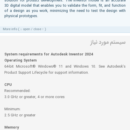
solution for product development. The Inventor model is an accurate
3D digital model that enables you to validate the form, fit, and function
of a design as you work, minimizing the need to test the design with
physical prototypes.
More info ( ↓ open / close ↑ )
سیستم مورد نیاز
System requirements for Autodesk Inventor 2024
Operating System
64-bit Microsoft® Windows® 11 and Windows 10. See Autodesk's
Product Support Lifecycle for support information.
CPU
Recommended:
3.0 GHz or greater, 4 or more cores
Minimum:
2.5 GHz or greater
Memory