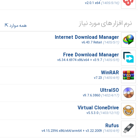
v2.0.1 x64
(1405/5/16)
نرم افزار های مورد نیاز
همه موارد
Internet Download Manager
v6.43.7 Retail
(1405/5/1)
Free Download Manager
v6.34.4.6974 x86/x64 + v3.9.7
(1405/5/9)
WinRAR
v7.23
(1405/4/9)
UltraISO
v9.7.6.3860
(1402/4/17)
Virtual CloneDrive
v5.5.3.0
(1403/12/15)
Rufus
v4.15.2396 x86/x64/arm64 + v3.22.2009
(1405/4/9)