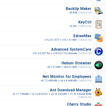
BackUp Maker
v8.408
(1405/5/16)
KeyCtrl
v2.201
(1405/5/16)
EdrawMax
v15.2.9.1577 + v15.1.4.1481
(1405/5/16)
Advanced SystemCare
v19.5.0.227 Pro + v18.4.0.114 Ultimate
(1405/5/16)
Helium Streamer
v8.1.0.1849 + v8.0.0.1805
(1405/5/16)
Net Monitor for Employees
v6.7.2 x64/x86 + v6.6.4 x64/x86
(1405/5/16)
Ant Download Manager
v2.17.7.96580 + v2.16.8.92751 + v2.16.5.92283 + v1.19.4 Build 8388
(1405/5/16)
Cherry Studio