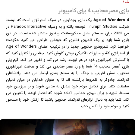
شد!
بازی عصر عجایب 4 برای کامپیوتر
Age of Wonders 4
یک
بازی
ویدئویی در سبک استراتژی است که توسط
شرکت Triumph Studios توسعه یافته و به وسیله Paradox Interactive در
می 2023 برای سیستم عامل مایکروسافت
ویندوز
منتشر شده است. در این
بازی شما باید بر یک قلمروی فانتزی که خودتان طراحی می کنید حکومت
خواهید کرد. قلمروهای جادویی جدید را در ترکیب امضای Age of Wonders
از استراتژی 4X و مبارزات تاکتیکی نوبتی کاوش کنید. جناحی را کنترل کنید که
با گسترش امپراتوری خود در هر نوبت، رشد می کند و تغییر می کند. گیم پلی
بازی "عصر عجایب 4" شما را وارد عصر جدیدی می کند و ساخت امپراطوری
نمادین، نقش آفرینی و جنگ را به سطح بعدی ارتقاء می دهد. پادشاهان
قدرتمند جادوگر به قلمروها بازگشته اند تا به عنوان خدایان در میان فانیان
سلطنت کنند. برای تکامل مردم خود تبدیل به مدعی شوید و بر سرزمین خود
مسلط شوید و برای نبردی حماسی آماده شوید که اعصار آینده را تعیین می
کند. شما باید به دنبال ابزارهای قدرتمند جادویی باشید تا ارتش خود را مسحور
کنید و مردم خود را تکامل دهید.