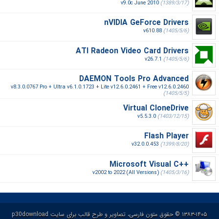
v9.0c June 2010
(1389/3/17)
nVIDIA GeForce Drivers
v610.88
(1405/5/6)
ATI Radeon Video Card Drivers
v26.7.1
(1405/5/6)
DAEMON Tools Pro Advanced
v8.3.0.0767 Pro + Ultra v6.1.0.1723 + Lite v12.6.0.2461 + Free v12.6.0.2460
(1405/5/5)
Virtual CloneDrive
v5.5.3.0
(1403/12/15)
Flash Player
v32.0.0.453
(1399/8/20)
Microsoft Visual C++‎
v2002 to 2022 (All Versions)
(1405/3/16)
۱۳۸۳-۱۴۰۵ © حقوق متون فارسی، تصاویر و طرح قالب برای سایت p30download