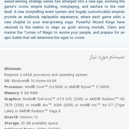
award-winning strategy series has emerged into a new age, evolving the
game’s iconic empire building, role-playing, and warfare to the next
level. A new storytelling event system and hugely customizable empires
provide an endlessly replayable experience, where each game adds a
new chapter to your ever-growing saga. Powerful Wizard Kings have
returned to the realms to reign as gods among mortals. Claim and
master the Tomes of Magic to evolve your people, and prepare for an
epic battle that will determine the ages to come.
سیستم مورد نیاز
Minimum:
Requires a 64-bit processor and operating system
OS
: Windows® 10 Home 64 Bit
Processor
: Intel® Core™ i5-2500K or AMD® Ryzen™ 5 1600X
Memory
: 8 GB RAM
Graphics
: Nvidia® GeForce™ GTX 670 (2GB) or AMD® Radeon™ HD
7870 (2GB) or Intel® Arc™ A380 (6GB) or Intel® Iris™ Xe G7 (Tiger
Lake) or AMD® Radeon™ Vega 8
DirectX
: Version 12
Storage
: 20 GB available space