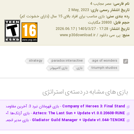
نام فارسی:
عصر عجایب 4
تاریخ انتشار رسمی بازی:
‎2 May, 2023
رده بندی سنی:
بازی مناسب برای افراد بالای 15 سال (دارای خشونت کم)
حجم فایل:
20800 مگابایت
تاریخ انتشار:
17:28 - 1405/3/27 | 2026.06.17
منبع:
پی سی دانلود / www.p30download.ir
strategy
paradox interactive
age of wonders
triumph studios
بازی
بازی کامپیوتر
بازی های مشابه در دسته‌ی‌ استراتژی‎
Company of Heroes 3: Final Stand
- بازی قهرمانان نبرد 3: آخرین مقاومت
Aztecs: The Last Sun + Update v1.0.0.20608-RUNE
- بازی آزتک‌ها: آخری
Gladiator Guild Manager + Update v1.044-TENOKE
- بازی مدیر انجمن گلا