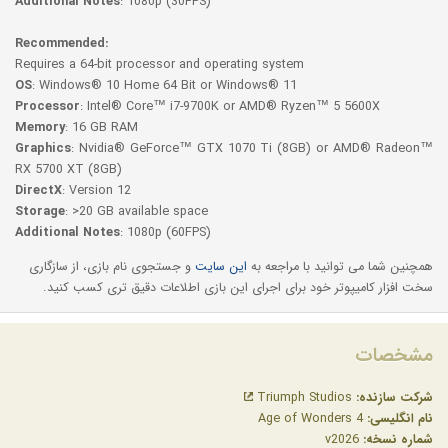
Additional Notes
: 1080p (30FPS)
Recommended:
Requires a 64-bit processor and operating system
OS
: Windows® 10 Home 64 Bit or Windows® 11
Processor
: Intel® Core™ i7-9700K or AMD® Ryzen™ 5 5600X
Memory
: 16 GB RAM
Graphics
: Nvidia® GeForce™ GTX 1070 Ti (8GB) or AMD® Radeon™
RX 5700 XT (8GB)
DirectX
: Version 12
Storage
: >20 GB available space
Additional Notes
: 1080p (60FPS)
همچنین شما می توانید با مراجعه به
این سایت
و جستجوی نام بازی، از سازگاری
سخت افزار کامیپوتر خود برای اجرای این بازی اطلاعات دقیق تری کسب کنید.
مشخصات
شرکت سازنده:
Triumph Studios
نام انگلیسی:
Age of Wonders 4
شماره نسخه:
v2026