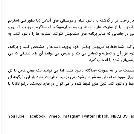
ر راحت تر از گذشته به دانلود
فیلم
و موسیقی های آنلاین (یا بطور کلی استریم
نلاین را از سایت هایی مانند یوتیوب، فیسبوک، اینستاگرام، توییتر، آمازون،
 در جاهایی که سایر برنامه های مشابهش نتوانند استریم ها را دانلود کنند، به
 کند. شما فقط به سرویس پخش خود بروید، داده ها را مشخص کنید و برنامه،
ن نرم افزار آن را تجزیه و تحلیل می کند و سپس می توانید آن را با کیفیتی که می
شتیبانی شده را انتخاب کنید.
قسمت ها را به صورت جداگانه دانلود کنید، اما می توانید یک فصل کامل یا کل
یال مورد علاقه تان منتشر می شود، می توانید تنظیمات موردنیازتان را بگونه ای
انجام دهید که سریال را در روز خاصی از هفته بطور خودکار ضبط و دانلود کند. فایل های ضبط شده را می توان در هارد دیسک، درایو USB یا
YouTube, Facebook, Vimeo, Instagram,Twitter,TikTok, NBC,PBS, abc,Dailymot