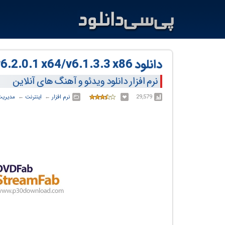
دانلود StreamFab v6.2.0.1 x64/v6.1.3.3 x86
نرم افزار دانلود ویدئو و آهنگ های آنلاین
29,579
نرم افزار
← ‏
اینترنت
← ‏
مدیریت