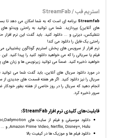
استریم فب / StreamFab
Streamfab
برنامه ای است که به شما امکان می دهد تا بسیا
های آنلاین) بپردازید. شما می توانید به راحتی ویدئو های آ
نتفلیکس، دیزنی و ... دانلود کنید. باید گفت این
نرم افزار
حتی
راحتی یک فایل را دانلود می کند!
نرم افزار از سرویس های پخش استریم گوناگون پشتیبانی می
فیلم یا سریالی را که می خواهید دانلود کنید را پیدا کنید. ای
خواهید ذخیره کنید. ضمناً می توانید زیرنویس ها و زبان های پ
در مورد دانلود سریال های آنلاین، باید گفت شما می توانید 
سریال را نیز دانلود کنید. اگر هر هفته قسمت های جدیدی از سر
سرور ذخیره کرد.
قابلیت‌های کلیدی
نرم افزار
StreamFab:
دانلود موسیقی و
فیلم
از سایت های ion
,Amazon Prime Video, Netflix, Disney+, Hulu و ...
دانلود فیلم ها و موزیک ها در کیفیت بالا