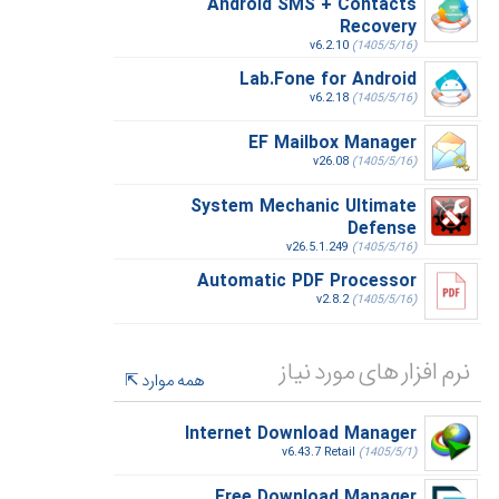
Android SMS + Contacts
Recovery
v6.2.10
(1405/5/16)
Lab.Fone for Android
v6.2.18
(1405/5/16)
EF Mailbox Manager
v26.08
(1405/5/16)
System Mechanic Ultimate
Defense
v26.5.1.249
(1405/5/16)
Automatic PDF Processor
v2.8.2
(1405/5/16)
نرم افزار های مورد نیاز
همه موارد
Internet Download Manager
v6.43.7 Retail
(1405/5/1)
Free Download Manager