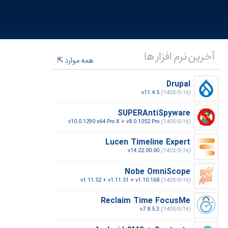
آخرین نرم افزار ها
همه موارد
Drupal
v11.4.5
(1405/5/16)
SUPERAntiSpyware
v10.0.1290 x64 Pro X + v8.0.1052 Pro
(1405/5/16)
Lucen Timeline Expert
v14.22.00.00
(1405/5/16)
Nobe OmniScope
v1.11.52 + v1.11.51 + v1.10.168
(1405/5/16)
Reclaim Time FocusMe
v7.8.5.3
(1405/5/16)