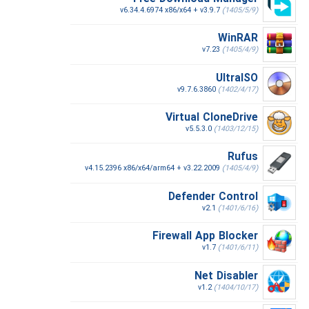
v6.34.4.6974 x86/x64 + v3.9.7
(1405/5/9)
WinRAR
v7.23
(1405/4/9)
UltraISO
v9.7.6.3860
(1402/4/17)
Virtual CloneDrive
v5.5.3.0
(1403/12/15)
Rufus
v4.15.2396 x86/x64/arm64 + v3.22.2009
(1405/4/9)
Defender Control
v2.1
(1401/6/16)
Firewall App Blocker
v1.7
(1401/6/11)
Net Disabler
v1.2
(1404/10/17)