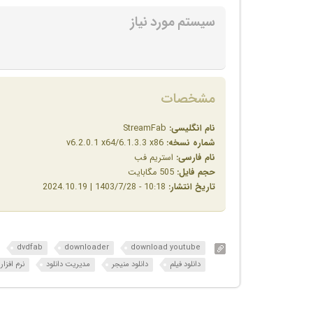
سیستم مورد نیاز
مشخصات
نام انگلیسی:
StreamFab
شماره نسخه:
v6.2.0.1 x64/6.1.3.3 x86
نام فارسی:
استریم فب
حجم فایل:
505 مگابایت
تاریخ انتشار:
10:18 - 1403/7/28 | 2024.10.19
dvdfab
downloader
download youtube
دانلود فیلم
دانلود منیجر
مدیریت دانلود
نرم افزار