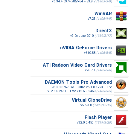
v6.34.4.6974 x86/x64 + v3.9.7
(1405/5/9)
WinRAR
v7.23
(1405/4/9)
DirectX
v9.0c June 2010
(1389/3/17)
nVIDIA GeForce Drivers
v610.88
(1405/5/6)
ATI Radeon Video Card Drivers
v26.7.1
(1405/5/6)
DAEMON Tools Pro Advanced
v8.3.0.0767 Pro + Ultra v6.1.0.1723 + Lite
v12.6.0.2461 + Free v12.6.0.2460
(1405/5/5)
Virtual CloneDrive
v5.5.3.0
(1403/12/15)
Flash Player
v32.0.0.453
(1399/8/20)