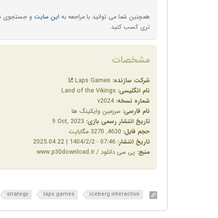
همچنین شما می توانید با مراجعه به
این سایت
و جستجوی نام 
تری کسب کنید.
مشخصات
شرکت سازنده:
Laps Games
نام انگلیسی:
Land of the Vikings
شماره نسخه:
v2024
نام فارسی:
سرزمین وایکینگ ها
تاریخ انتشار رسمی بازی:
‎9 Oct, 2023
حجم فایل:
4630, 3270 مگابایت
تاریخ انتشار:
07:46 - 1404/2/2 | 2025.04.22
منبع:
پی سی دانلود / www.p30download.ir
strategy
laps games
iceberg interactive