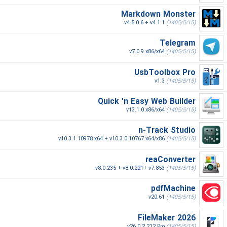
Markdown Monster
v4.5.0.6 + v4.1.1
(1405/5/15)
Telegram
v7.0.9 x86/x64
(1405/5/15)
UsbToolbox Pro
v1.3
(1405/5/15)
Quick 'n Easy Web Builder
v13.1.0 x86/x64
(1405/5/15)
n-Track Studio
v10.3.1.10978 x64 + v10.3.0.10767 x64/x86
(1405/5/15)
reaConverter
v8.0.235 + v8.0.221+ v7.853
(1405/5/15)
pdfMachine
v20.61
(1405/5/15)
FileMaker 2026
v26.0.2.212 Pro
(1405/5/15)