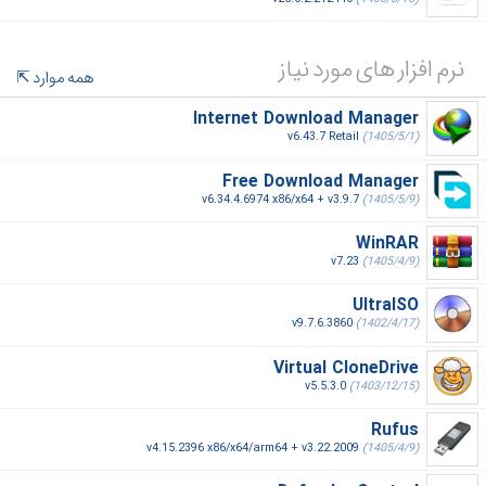
نرم افزار های مورد نیاز
همه موارد
Internet Download Manager
v6.43.7 Retail
(1405/5/1)
Free Download Manager
v6.34.4.6974 x86/x64 + v3.9.7
(1405/5/9)
WinRAR
v7.23
(1405/4/9)
UltraISO
v9.7.6.3860
(1402/4/17)
Virtual CloneDrive
v5.5.3.0
(1403/12/15)
Rufus
v4.15.2396 x86/x64/arm64 + v3.22.2009
(1405/4/9)