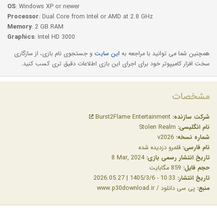
OS
: Windows XP or newer
Processor
: Dual Core from Intel or AMD at 2.8 GHz
Memory
: 2 GB RAM
Graphics
: Intel HD 3000
همچنین شما می توانید با مراجعه به
این سایت
و جستجوی نام بازی، از سازگاری
سخت افزار کامیپوتر خود برای اجرای این بازی اطلاعات دقیق تری کسب کنید.
مشخصات
شرکت سازنده:
Burst2Flame Entertainment
نام انگلیسی:
Stolen Realm
شماره نسخه:
v2026
نام فارسی:
قلمرو دزدیده شده
تاریخ انتشار رسمی بازی:
‎8 Mar, 2024
حجم فایل:
859 مگابایت
تاریخ انتشار:
10:33 - 1405/3/6 | 2026.05.27
منبع:
پی سی دانلود / www.p30download.ir