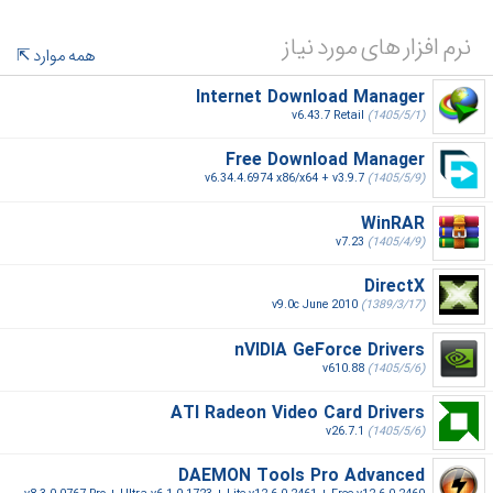
نرم افزار های مورد نیاز
همه موارد
Internet Download Manager
v6.43.7 Retail
(1405/5/1)
Free Download Manager
v6.34.4.6974 x86/x64 + v3.9.7
(1405/5/9)
WinRAR
v7.23
(1405/4/9)
DirectX
v9.0c June 2010
(1389/3/17)
nVIDIA GeForce Drivers
v610.88
(1405/5/6)
ATI Radeon Video Card Drivers
v26.7.1
(1405/5/6)
DAEMON Tools Pro Advanced