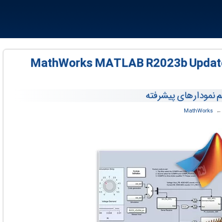
MathWorks MATLAB R2023b Update 7 v2
 ‏
MathWorks