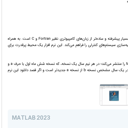
در حقیقت متلب یک زبان برنامه نویسی آسان با مشخصات بسیار پیشرفته و ساده‌تر از زبان‌های کامپیوتری نظیر Fortran و C است. به همراه
رضه می‌شود كه امكان شبیه‌سازی سیستم‌های كنترلی را فراهم می‌كند. این نرم افزار یک محیط پرقدرت برای
شرکت MathWorks در هر سال دو نسخه از نرم افزار MATLAB را منتشر می‌کند؛ در هر نیم سال یک نسخه، که نسخه شش ماه اول با حرف a و
نسخه شش ماه دوم با حرف b مشخص می‌شود. پس قاعدتاً در یک سال مشخص نسخه b از نسخه a جدیدتر است و اگر قصد دانلود این نرم
MATLAB 2023