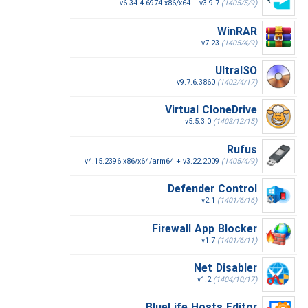
v6.34.4.6974 x86/x64 + v3.9.7
(1405/5/9)
WinRAR
v7.23
(1405/4/9)
UltraISO
v9.7.6.3860
(1402/4/17)
Virtual CloneDrive
v5.5.3.0
(1403/12/15)
Rufus
v4.15.2396 x86/x64/arm64 + v3.22.2009
(1405/4/9)
Defender Control
v2.1
(1401/6/16)
Firewall App Blocker
v1.7
(1401/6/11)
Net Disabler
v1.2
(1404/10/17)