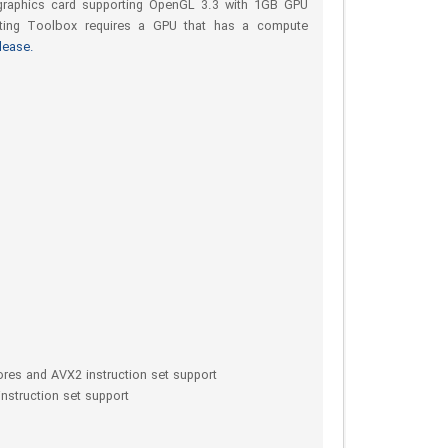
d graphics card supporting OpenGL 3.3 with 1GB GPU
ting Toolbox requires a GPU that has a compute
lease.
res and AVX2 instruction set support
nstruction set support