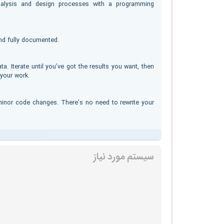
nalysis and design processes with a programming
nd fully documented.
. Iterate until you’ve got the results you want, then
your work.
minor code changes. There’s no need to rewrite your
سیستم مورد نیاز