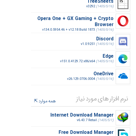
TreeSheets
v3292
(1405/5/16)
Opera One + GX Gaming + Crypto
Browser
v134.0.5954.46 + v12.18 Build 1873
(1405/5/16)
Discord
v1.0.9251
(1405/5/16)
Edge
v151.0.4129.72 x86/x64
(1405/5/16)
OneDrive
v26.129.0706.0004
(1405/5/16)
نرم افزار های مورد نیاز
همه موارد
Internet Download Manager
v6.43.7 Retail
(1405/5/1)
Free Download Manager