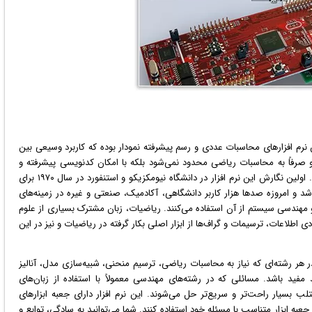
نرم افزار
های محاسبات عددی و رسم پیشرفته نمودار بوده که کاربرد وسیعی بین
 صرفاً به محاسبات ریاضی محدود نمی‌شود بلکه با امکان کدنویسی پیشرفته و
نسبتاً راحت می‌توان انواع محاسبات مهندسی را نیز انجام داد. اولین نگارش این نرم افزار در دانشگاه نیومکزیکو و استنفورد در سال ١٩٧٠ برای
د و امروزه صدها هزار کاربر دانشگاهی، آکادمیک، صنعتی و غیره در زمینه‌های
مهندسی سیستم از آن استفاده می‌کنند. ریاضیات، زبان مشترک بسیاری از علوم
طلاعات، ترسیمات و گراف‌ها از ابزار اصلی بکار گرفته در ریاضیات و نیز در این
در هر رشته‌ای كه نیاز به محاسبات ریاضی، ترسیم منحنی، شبیه‌سازی مدل، آنالیز
مفید باشد. مسائلی كه در رشته‌های مهندسی معمولاً با استفاده از زبان‌های
 با استفاده از متلب بسیار راحت‌تر و سریع‌تر حل می‌شوند. این نرم افزار دارای جعبه‌ ابزارهای
به ابزار متناسب با مسئله خود استفاده كنند. شما می‌توانید به سادگی، توابع و