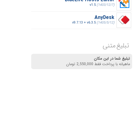
BlueLife Hosts Editor
v1.5
(1403/12/7)
AnyDesk
v9.7.13 + v6.3.5
(1405/5/12)
تبلیغ متنی
تبلیغ شما در این مکان
ماهیانه با پرداخت فقط 2,550,000 تومان