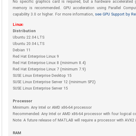
No specific graphics card is required, but a hardware accelerate
memory is recommended. GPU acceleration using Parallel Compu
capability 3.0 or higher. For more information,
see GPU Support by Re
Linux:
Distribution
Ubuntu 22.04 LTS
Ubuntu 20.04 LTS
Debian 11
Red Hat Enterprise Linux 9
Red Hat Enterprise Linux 8 (minimum 8.4)
Red Hat Enterprise Linux 7 (minimum 7.9)
SUSE Linux Enterprise Desktop 15
SUSE Linux Enterprise Server 12 (minimum SP2)
SUSE Linux Enterprise Server 15
Processor
Minimum: Any Intel or AMD x86-64 processor
Recommended: Any Intel or AMD x86-64 processor with four logical co
Note: A future release of MATLAB will require a processor with AVX2 i
RAM