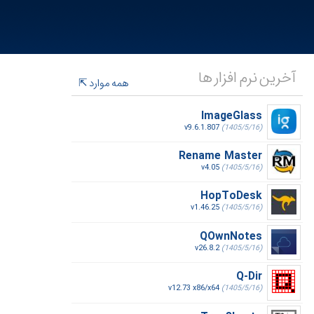
آخرین نرم افزار ها
همه موارد
ImageGlass
v9.6.1.807
(1405/5/16)
Rename Master
v4.05
(1405/5/16)
HopToDesk
v1.46.25
(1405/5/16)
QOwnNotes
v26.8.2
(1405/5/16)
Q-Dir
v12.73 x86/x64
(1405/5/16)