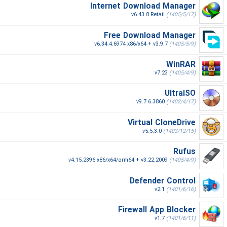
Internet Download Manager
v6.43.8 Retail
(1405/5/17)
Free Download Manager
v6.34.4.6974 x86/x64 + v3.9.7
(1405/5/9)
WinRAR
v7.23
(1405/4/9)
UltraISO
v9.7.6.3860
(1402/4/17)
Virtual CloneDrive
v5.5.3.0
(1403/12/15)
Rufus
v4.15.2396 x86/x64/arm64 + v3.22.2009
(1405/4/9)
Defender Control
v2.1
(1401/6/16)
Firewall App Blocker
v1.7
(1401/6/11)