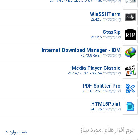
v20.8.3 x64 Portable + v16.5.0 x86
(1405/5/17)
WinSSHTerm
v2.42.3
(1405/5/17)
StaxRip
v2.52.5
(1405/5/17)
Internet Download Manager - IDM
v6.43.8 Retail
(1405/5/17)
Media Player Classic
v2.7.4 / v1.9.1 x86/x64
(1405/5/17)
PDF Splitter Pro
v6.1.0.92/63
(1405/5/17)
HTML5Point
v4.1.75
(1405/5/17)
نرم افزار های مورد نیاز
همه موارد