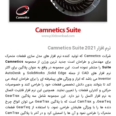
نرم افزار Camnetics Suite 2021
شرکت Camnetics که تولید کننده
نرم افزار
های مدل سازی قطعات متحرک
برای مهندسان و طراحان است جدید ترین ورژن از مجموعه
Camnetics
Suite
را منتشر نموده است. این مجموعه در واقع به عنوان پلاگین برای اکثر
نرم افزار های CAD از جمله SolidWorks ,Solid Edge و AutoDesk
Inventor می باشد که ابزار و ویژگی های پیشرفته ای را برای طراحان ایجاد می
کند تا بتوانند بدون دانش تخصصی قطعات خود را طراحی کنند و خصوصیات
حرکتی و کنترلی قطعات را تعیین نمایند. همچنین این نرم افزار قابلیت اتصال
به نرم افزار اکسل را نیز دارد. این مجموعه شامل سه پلاگین GearTrax
،GearTeq و CamTrax است که با پلاگین GearTrax می توان انواع چرخ
دنده ها را با ویژگی هایشان طراحی نمود، با استفاده از GearTeq قطعات
متحرک را طراحی نمود و آن ها را اسمبلی کرد و در آخر با پلاگین CamTrax