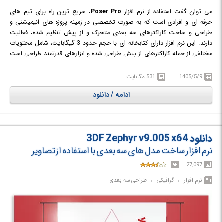
می توان گفت استفاده از نرم افزار
Poser Pro
، سریع ترین راه برای تیم های
حرفه ای و افرادی است که به صورت تخصصی در زمینه پروژه های انیمیشنی و
طراحی و ساخت کاراکترهای سه بعدی متحرک و از پیش تنظیم شده، فعالیت
دارند. این نرم افزار دارای کتابخانه ای با حجم حدود 3 گیگابایت، شامل محتویات
مختلفی از جمله کاراکترهای از پیش طراحی شده و ابزارهای قدرتمند طراحی است
تا کاربران به راحتی قادر به صرفه جویی در منابع و زمان انجام پروژه باشند. Poser
Pro با فراهم کردن یک سیستم بر پایه گره ها بهترین نرم افزار برای ویرایش
1405/5/9
531 مگابایت
عناصر، موهای داینامیک، البسه داینامیک و ابزار مختلف برای ساخت مورف است.
ادامه / دانلود
در واقع این نرم افزار امکان نمایش انیمیشن ها واقع گرایانه در یک ویدئو را برای
شما فراهم می کند و طرح بدن و استایل آن در خروجی نهایی بسیار واقعی
خواهد بود.
دانلود 3DF Zephyr v9.005 x64
نرم افزار ساخت مدل های سه بعدی با استفاده از تصاویر
27,097
نرم افزار‎ ← ‏ گرافیکی‎ ← ‏ طراحی سه بعدی