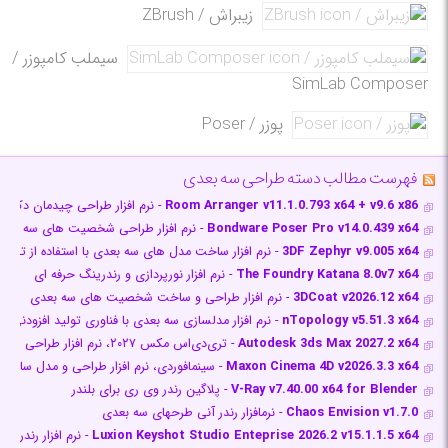
زیبراش / ZBrush
سیملب کامپوزر /
SimLab Composer
پوزر / Poser
فهرست مطالب دسته طراحی سه بعدی
Room Arranger v11.1.0.793 x64 + v9.6 x86
- نرم افزار طراحی چیدمان دکورا
Bondware Poser Pro v14.0.439 x64
- نرم افزار طراحی شخصیت های سه بعدی
3DF Zephyr v9.005 x64
- نرم افزار ساخت مدل های سه بعدی با استفاده از تصاوی
The Foundry Katana 8.0v7 x64
- نرم افزار نورپردازی و رندرینگ حرفه ای
3DCoat v2026.12 x64
- نرم افزار طراحی و ساخت شخصیت های سه بعدی
nTopology v5.51.3 x64
- نرم افزار مدلسازی سه بعدی با فناوری تولید افزودنی
Autodesk 3ds Max 2027.2 x64
- تری‌دی‌اس مکس ۲۰۲۷، نرم افزار طراحی سه بعدی و ساخت انیمیشن
Maxon Cinema 4D v2026.3.3 x64
- سینمافوردی، نرم افزار طراحی و مدل سازی 
V-Ray v7.40.00 x64 for Blender
- پلاگین رندر وی ری برای بلندر
Chaos Envision v1.7.0
- نرم‎افزار رندر آنی طرح‎های سه بعدی
Luxion Keyshot Studio Enteprise 2026.2 v15.1.1.5 x64
- نرم افزار رندر 