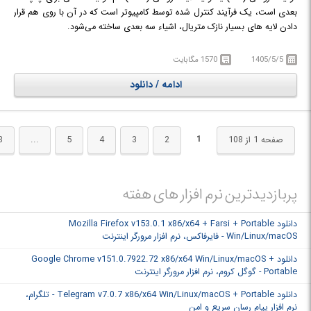
بعدی است، یک فرآیند کنترل شده توسط کامپیوتر است که در آن با روی هم قرار
دادن لایه های بسیار نازک متریال، اشیاء سه بعدی ساخته می‌شود.
نرم افزار nTopology در تمام پروژه ها و صنایعی که در آن ها به ساخت مدل
های سه بعدی باکیفیت، کارا و بهینه نیاز است (از جمله هوافضا، صنایع پزشکی،
1405/5/5
1570 مگابایت
خودروسازی، صنایع ساختمانی و ... ) کاربرد دارد و با استفاده از آن مهندسین می
ادامه / دانلود
توانند بسیار آسان تر از گذشته به حل چالش هایی که در پیش رویشان قرار می
گیرد بپردازند.
1
صفحه 1 از 108
2
3
4
5
...
8
پربازدیدترین نرم افزار های هفته
دانلود Mozilla Firefox v153.0.1 x86/x64 + Farsi + Portable
Win/Linux/macOS - فایرفاکس، نرم افزار مرورگر اینترنت
دانلود Google Chrome v151.0.7922.72 x86/x64 Win/Linux/macOS +
Portable - گوگل کروم، نرم افزار مرورگر اینترنت
دانلود Telegram v7.0.7 x86/x64 Win/Linux/macOS + Portable - تلگرام،
نرم افزار پیام رسان سریع و امن