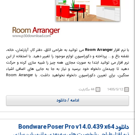
با نرم افزار
Room Arranger
می توانید به طراحی اتاق، دفتر کار، آپارتمان، خانه،
نقشه باغ و... پرداخته و دکوراسیون لوازم موجود را تغییر دهید. با استفاده از این
نرم افزار می توانید ابتدا به صورت مجازی همه چیز را شبیه سازی کرده و حرکت
دهید تا چیدمان دلخواه خود برسید و نیاز به جا به جایی های اضافی اشیاء
سنگین، برای تعیین دکوراسیون دلخواه نخواهید داشت. با Room Arranger
بدون این که نیازی به کشیدن نقشه اتاق روی کاغذ داشته باشید می توانید
آپارتمان خود بارها و بارها و با دکوراسیون های متفاوت را طراحی کنید. البته
1405/5/12
44 مگابایت
Room Arranger فقط برای طراحی اتاق و آپارتمان نیست بلکه در جاهای دیگری
ادامه / دانلود
مثل معماری باغ، توسعه و تعمیر خانه و طراحی وب (صفحه وب مانند خانه)،
کاربرد دارد.
دانلود Bondware Poser Pro v14.0.439 x64
نرم افزار طراحی شخصیت های سه بعدی و انیمیشن سازی