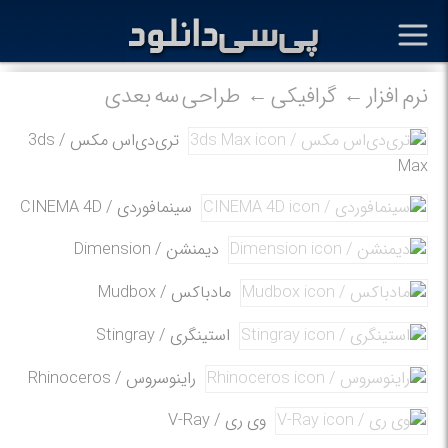
نرم افزار
گرافیکی
طراحی سه بعدی
تری‌دی‌اس مکس / 3ds
Max
سینمافوردی / CINEMA 4D
دیمنشن / Dimension
مادباکس / Mudbox
استینگری / Stingray
راینوسروس / Rhinoceros
وی ری / V-Ray