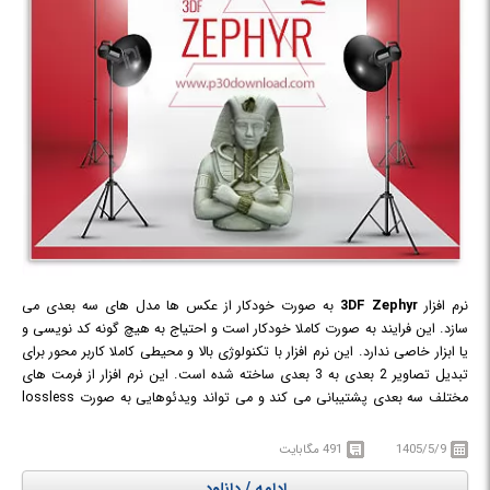
نرم افزار
3DF Zephyr
به صورت خودکار از عکس ها مدل های سه بعدی می
سازد. این فرایند به صورت کاملا خودکار است و احتیاج به هیچ گونه کد نویسی و
یا ابزار خاصی ندارد. این نرم افزار با تکنولوژی بالا و محیطی کاملا کاربر محور برای
تبدیل تصاویر 2 بعدی به 3 بعدی ساخته شده است. این نرم افزار از فرمت های
مختلف سه بعدی پشتیبانی می کند و می تواند ویدئوهایی به صورت lossless
نیز بدون نیاز به ابزار خارجی تولید بنماید. این برنامه برای مدل سازی از واقعیت
ابزار مناسبی است. این نرم افزار در حال حاضر روی سیستم های مختلفی مانند
1405/5/9
491 مگابایت
پهپادها و نقشه برداری های هوایی، مدل های معماری، باستان شناسی، دندان
ادامه / دانلود