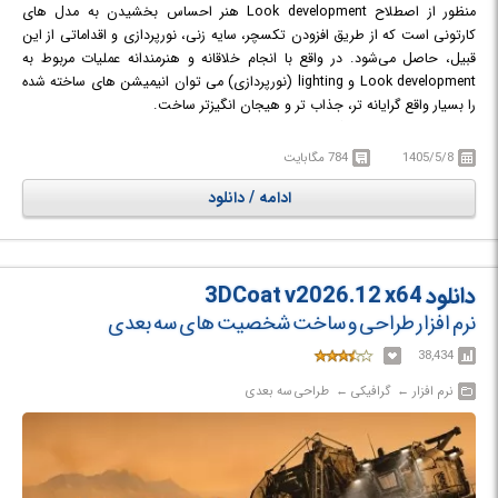
منظور از اصطلاح Look development هنر احساس بخشیدن به مدل های
کارتونی است که از طریق افزودن تکسچر، سایه زنی، نورپردازی و اقداماتی از این
قبیل، حاصل می‌شود. در واقع با انجام خلاقانه و هنرمندانه عملیات مربوط به
Look development و lighting (نورپردازی) می توان انیمیشن های ساخته شده
را بسیار واقع گرایانه تر، جذاب تر و هیجان انگیزتر ساخت.
Katana
نرم افزاری دیگر از کمپانی The Foundry است که با ارائه رویکردی
مشارکتی و تاثیرگذار برای نورپردازی (lighting) و احساس بخشی (Look
1405/5/8
784 مگابایت
development) به انیمیشن ها، به فعالان این عرصه کمک می کند تا بسیار
ادامه / دانلود
خلاقانه تر عمل کنند و تا با توجه به پیشرفت چشمگیر صنعت انیمیشن سازی، تا
حد زیادی نیازهایشان در زمینه نورپردازی، رندرینگ حرفه ای و در نهایت ساخت
جلوه های ویژه در پروژه های گرافیکی را برطرف سازند.
دانلود 3DCoat v2026.12 x64
نرم افزار طراحی و ساخت شخصیت های سه بعدی
38,434
نرم افزار‎ ← ‏ گرافیکی‎ ← ‏ طراحی سه بعدی