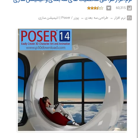
60,315
نرم افزار‎ ← ‏ طراحی سه بعدی‎ ← ‏ پوزر / Poser | انیمیشن سازی