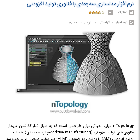
است.
نرم افزار مدلسازی سه بعدی با فناوری تولید افزودنی
21,343
نرم افزار‎ ← ‏ گرافیکی‎ ← ‏ طراحی سه بعدی
nTopology
ابزاری حیاتی برای طراحانی است که به دنبال کنار گذاشتن مرزهای
فناوری‌های تولید افزودنی (Additive manufacturing-چاپ سه بعدی) هستند.
تولید افزودنی (AM) یا تولید لایه افزودنی (ALM) نام تولید صنعتی برای چاپ سه