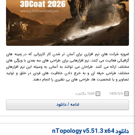
امروزه شرکت های نرم افزاری برای آسان تر شدن کار کاربرانی که در زمینه های
گرافیکی فعالیت می کنند، نرم افزارهایی برای طراحی های سه بعدی با ویژگی های
مختلف ارائه می کنند. طراحان می توانند به آسانی به وسیله این نرم افزارهای
مختلف طراحی حرفه ای و به خرج دادن خلاقیت های فردی در خلق و تولید
تصاویر و یا شخصیت ها، طراحی های بی نظیری را انجام دهند.
3DCoat
نام نرم افزاری قدرتمند برای طراحی کاراکترها و خلق شخصیت های سه
بعدی و دو بعدی است. این نرم افزار با هدف سرعت بخشیدن به مدلینگ و
1405/5/6
1620 مگابایت
تکسچرینگ (مدل سازی و بافت دهی)، برای هنرمندان و طراحانی که در زمینه سه
ادامه / دانلود
بعدی کار می کنند طراحی شده است. این نرم افزار قدرتمند با ابزار پیشرفته موجود
در خود به کاربران توانایی ساخت تصاویر سه بعدی در محیط های مختلف را می
دهد. توانایی بالا در طراحی و لایه بندی های مجزا از هم بر روی تصویر و رنگ از
برتری های این نرم افزار محسوب می‌شود. همچنین این نرم افزار سازگاری کامل با
دانلود nTopology v5.51.3 x64
نرم افزار های: Light Wave 3D , Modo , Maya , 3Ds max , Carrara را دارا