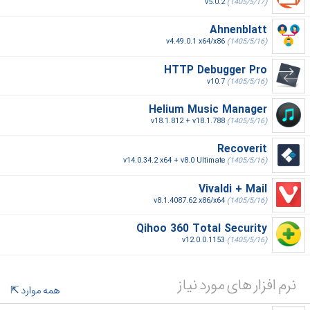
v5.0.2
(1405/5/17)
Ahnenblatt
v4.49.0.1 x64/x86
(1405/5/16)
HTTP Debugger Pro
v10.7
(1405/5/16)
Helium Music Manager
v18.1.812 + v18.1.788
(1405/5/16)
Recoverit
v14.0.34.2 x64 + v8.0 Ultimate
(1405/5/16)
Vivaldi + Mail
v8.1.4087.62 x86/x64
(1405/5/16)
Qihoo 360 Total Security
v12.0.0.1153
(1405/5/16)
نرم افزار های مورد نیاز
همه موارد