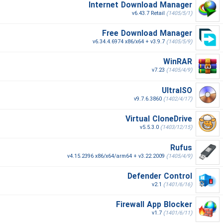
Internet Download Manager
v6.43.7 Retail
(1405/5/1)
Free Download Manager
v6.34.4.6974 x86/x64 + v3.9.7
(1405/5/9)
WinRAR
v7.23
(1405/4/9)
UltraISO
v9.7.6.3860
(1402/4/17)
Virtual CloneDrive
v5.5.3.0
(1403/12/15)
Rufus
v4.15.2396 x86/x64/arm64 + v3.22.2009
(1405/4/9)
Defender Control
v2.1
(1401/6/16)
Firewall App Blocker
v1.7
(1401/6/11)