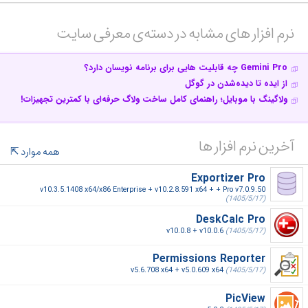
نرم افزار های مشابه در دسته‌ی‌ معرفی سایت‎
Gemini Pro چه قابلیت هایی برای برنامه نویسان دارد؟
از ایده تا دیده‌شدن در گوگل
ولاگینگ با موبایل؛ راهنمای کامل ساخت ولاگ حرفه‌ای با کمترین تجهیزات!
آخرین نرم افزار ها
همه موارد
Exportizer Pro
v10.3.5.1408 x64/x86 Enterprise + v10.2.8.591 x64 + + Pro v7.0.9.50
(1405/5/17)
DeskCalc Pro
v10.0.8 + v10.0.6
(1405/5/17)
Permissions Reporter
v5.6.708 x64 + v5.0.609 x64
(1405/5/17)
PicView