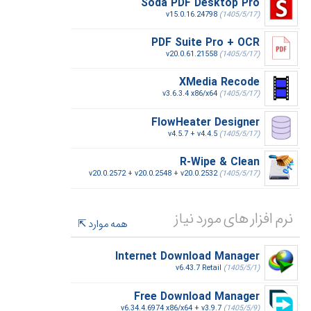
Soda PDF Desktop Pro
v15.0.16.24798
(1405/5/17)
PDF Suite Pro + OCR
v20.0.61.21558
(1405/5/17)
XMedia Recode
v3.6.3.4 x86/x64
(1405/5/17)
FlowHeater Designer
v4.5.7 + v4.4.5
(1405/5/17)
R-Wipe & Clean
v20.0.2572 + v20.0.2548 + v20.0.2532
(1405/5/17)
نرم افزار های مورد نیاز
همه موارد
Internet Download Manager
v6.43.7 Retail
(1405/5/1)
Free Download Manager
v6.34.4.6974 x86/x64 + v3.9.7
(1405/5/9)