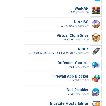
WinRAR
v7.23
(1405/4/9)
UltraISO
v9.7.6.3860
(1402/4/17)
Virtual CloneDrive
v5.5.3.0
(1403/12/15)
Rufus
v4.15.2396 x86/x64/arm64 + v3.22.2009
(1405/4/9)
Defender Control
v2.1
(1401/6/16)
Firewall App Blocker
v1.7
(1401/6/11)
Net Disabler
v1.2
(1404/10/17)
BlueLife Hosts Editor