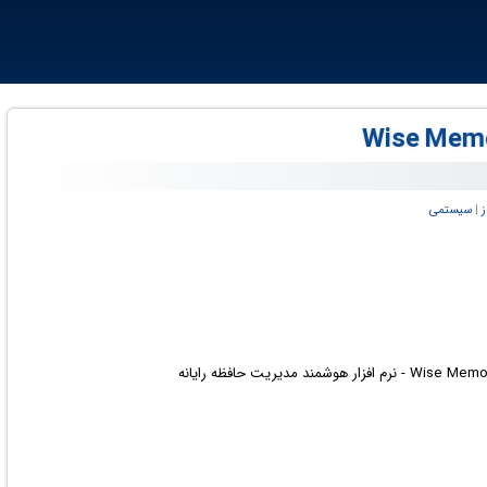
ز
‏|
سیستمی