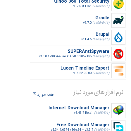
Qihoo 360 Total Security
v12.0.0.1153
(1405/5/16)
Gradle
v9.7.0
(1405/5/16)
Drupal
v11.4.5
(1405/5/16)
SUPERAntiSpyware
v10.0.1290 x64 Pro X + v8.0.1052 Pro
(1405/5/16)
Lucen Timeline Expert
v14.22.00.00
(1405/5/16)
نرم افزار های مورد نیاز
همه موارد
Internet Download Manager
v6.43.7 Retail
(1405/5/1)
Free Download Manager
v6.34.4.6974 x86/x64 + v3.9.7
(1405/5/9)