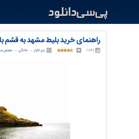
راهنمای خرید بلیط مشهد به قشم با 
1,043
نرم افزار
← ‏
خانگی
← ‏
معرفی س