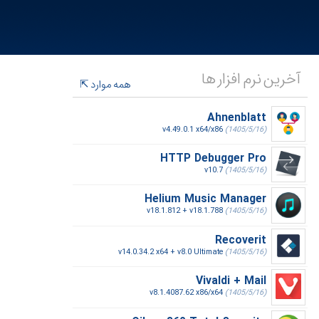
آخرین نرم افزار ها
همه موارد
Ahnenblatt
v4.49.0.1 x64/x86
(1405/5/16)
HTTP Debugger Pro
v10.7
(1405/5/16)
Helium Music Manager
v18.1.812 + v18.1.788
(1405/5/16)
Recoverit
v14.0.34.2 x64 + v8.0 Ultimate
(1405/5/16)
Vivaldi + Mail
v8.1.4087.62 x86/x64
(1405/5/16)