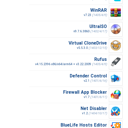
WinRAR
v7.23
(1405/4/9)
UltraISO
v9.7.6.3860
(1402/4/17)
Virtual CloneDrive
v5.5.3.0
(1403/12/15)
Rufus
v4.15.2396 x86/x64/arm64 + v3.22.2009
(1405/4/9)
Defender Control
v2.1
(1401/6/16)
Firewall App Blocker
v1.7
(1401/6/11)
Net Disabler
v1.2
(1404/10/17)
BlueLife Hosts Editor