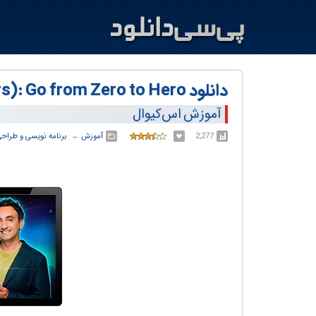
دانلود The Complete SQL Bootcamp (30 Hours): Go from Zero to Hero
آموزش اس‌کیو‌ال
2,277
آموزش
← ‏
برنامه نویسی و طراح