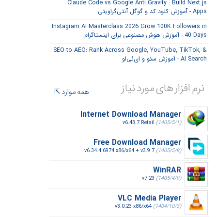
Claude Code vs Google Anti Gravity : Build Next.js
Apps - آموزش کلود کد و گوگل آنتی‌گراویتی
Instagram AI Masterclass 2026 Grow 100K Followers in
40 Days - آموزش هوش مصنوعی برای اینستاگرام
SEO to AEO: Rank Across Google, YouTube, TikTok, &
AI Search - آموزش سئو و ای‌ئی‌او
نرم افزار های مورد نیاز
همه موارد
Internet Download Manager
v6.43.7 Retail
(1405/5/1)
Free Download Manager
v6.34.4.6974 x86/x64 + v3.9.7
(1405/5/9)
WinRAR
v7.23
(1405/4/9)
VLC Media Player
v3.0.23 x86/x64
(1404/10/3)