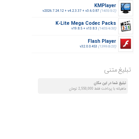
KMPlayer
v2026.7.24.12 + v4.2.3.37 + v3.6.0.87
(1405/5/2)
K-Lite Mega Codec Packs
v19.8.5 + v13.8.3
(1405/4/30)
Flash Player
v32.0.0.453
(1399/8/20)
تبلیغ متنی
تبلیغ شما در این مکان
ماهیانه با پرداخت فقط 2,550,000 تومان