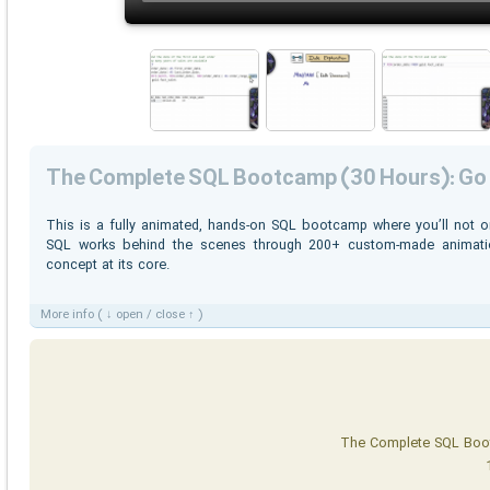
The Complete SQL Bootcamp (30 Hours): Go 
This is a fully animated, hands-on SQL bootcamp where you’ll not on
SQL works behind the scenes through 200+ custom-made animatio
concept at its core.
More info ( ↓ open / close ↑ )