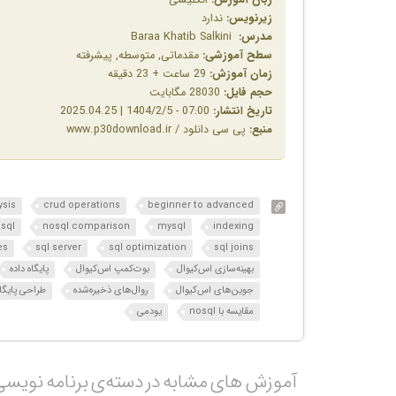
زیرنویس:
ندارد
مدرس:
Baraa Khatib Salkini
سطح آموزشی:
مقدماتی, متوسطه, پیشرفته
زمان آموزش:
29 ساعت + 23 دقیقه
حجم فایل:
28030 مگابایت
تاریخ انتشار:
07:00 - 1404/2/5 | 2025.04.25
منبع:
پی سی دانلود / www.p30download.ir
ysis
crud operations
beginner to advanced
sql
nosql comparison
mysql
indexing
es
sql server
sql optimization
sql joins
بهینه‌سازی اس‌کیو‌ال
بوت‌کمپ اس‌کیو‌ال
پایگاه داده
جوین‌های اس‌کیو‌ال
روال‌های ذخیره‌شده
طراحی پایگاه
مقایسه با nosql
یودمی
آموزش های مشابه در دسته‌ی‌ برنامه نویس