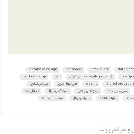
database design
database
data query
data anal
postgre
real-world projects اس‌کیو‌ال
sql
sql bootcamp
stored procedur
udemy
اس‌کیو‌ال سرور
ایندکس‌گذاری
پرس‌وجوی داده
پروژه‌های واقعی
پست‌گرس‌کیو‌ال
تحلیل داده
 داده
عملیات crud
مای‌اس‌کیو‌ال
مبتدی تا پیشرفته
ی و طراحی وب‎