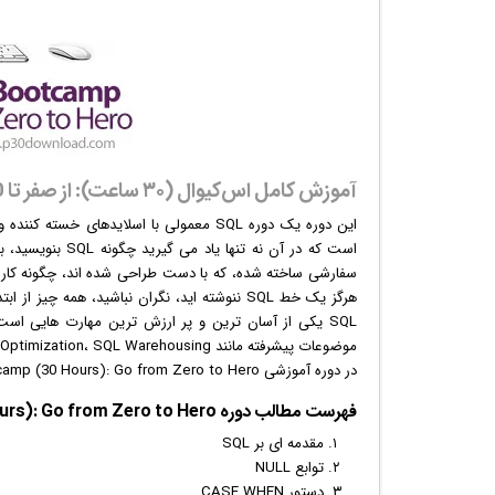
آموزش کامل اس‌کیو‌ال (۳۰ ساعت): از صفر تا 100
است که در آن نه تنها یاد می گیرید چگونه SQL بنویسید، بلکه در واقع می بینید که SQL در پشت صحنه از طریق بیش از 200
سفارشی ساخته شده، که با دست طراحی شده اند، چگونه کار می
هرگز یک خط SQL ننوشته اید، نگران نباشید، همه
موضوعات پیشرفته مانند Window Functions، CTEs، Query Optimization، SQL Warehousing و Advanced Analytics.
در دوره آموزشی The Complete SQL Bootcamp (30 Hours): Go from Zero to Hero با برنامه نویسی SQL آشنا خواهید شد.
فهرست مطالب دوره The Complete SQL Bootcamp (30 Hours): Go from Zero to Hero:
مقدمه ای بر SQL
توابع NULL
دستور CASE WHEN