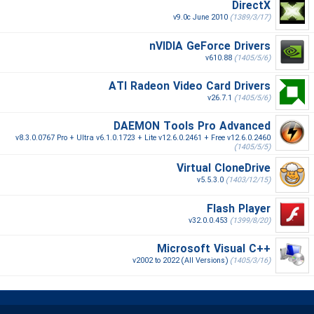
DirectX
v9.0c June 2010
(1389/3/17)
nVIDIA GeForce Drivers
v610.88
(1405/5/6)
ATI Radeon Video Card Drivers
v26.7.1
(1405/5/6)
DAEMON Tools Pro Advanced
v8.3.0.0767 Pro + Ultra v6.1.0.1723 + Lite v12.6.0.2461 + Free v12.6.0.2460
(1405/5/5)
Virtual CloneDrive
v5.5.3.0
(1403/12/15)
Flash Player
v32.0.0.453
(1399/8/20)
Microsoft Visual C++‎
v2002 to 2022 (All Versions)
(1405/3/16)