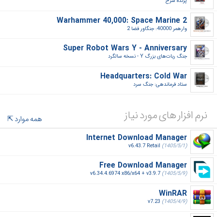
پرنده سرخ‎
Warhammer 40,000: Space Marine 2
وارهمر 40000: جنگاور فضا 2‎
Super Robot Wars Y - Anniversary
جنگ ربات‌های بزرگ Y - نسخه سالگرد‎
Headquarters: Cold War
ستاد فرماندهی: جنگ سرد‎
نرم افزار های مورد نیاز
همه موارد
Internet Download Manager
v6.43.7 Retail
(1405/5/1)
Free Download Manager
v6.34.4.6974 x86/x64 + v3.9.7
(1405/5/9)
WinRAR
v7.23
(1405/4/9)