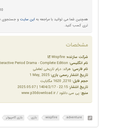
10
همچنین شما می توانید با مراجعه به
این سایت
و جستجوی نام 
تری کسب کنید.
مشخصات
شرکت سازنده:
Wispfire
نام انگلیسی:
Herald: The Interactive Period Drama - Complete Edition
نام فارسی:
هرالد: درام تاریخی تعاملی
تاریخ انتشار رسمی بازی:
‎1 May, 2025
حجم فایل:
2210, 1620 مگابایت
تاریخ انتشار:
22:15 - 1404/2/17 | 2025.05.07
منبع:
پی سی دانلود / www.p30download.ir
adventure
wispfire
بازی
بازی کامپیوتر