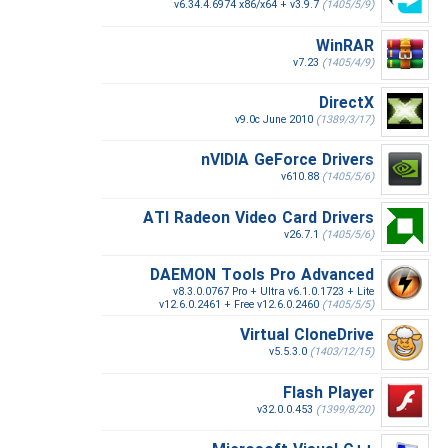
v6.34.4.6974 x86/x64 + v3.9.7
(1405/5/9)
WinRAR
v7.23
(1405/4/9)
DirectX
v9.0c June 2010
(1389/3/17)
nVIDIA GeForce Drivers
v610.88
(1405/5/6)
ATI Radeon Video Card Drivers
v26.7.1
(1405/5/6)
DAEMON Tools Pro Advanced
v8.3.0.0767 Pro + Ultra v6.1.0.1723 + Lite
v12.6.0.2461 + Free v12.6.0.2460
(1405/5/5)
Virtual CloneDrive
v5.5.3.0
(1403/12/15)
Flash Player
v32.0.0.453
(1399/8/20)