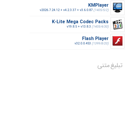
KMPlayer
v2026.7.24.12 + v4.2.3.37 + v3.6.0.87
(1405/5/2)
K-Lite Mega Codec Packs
v19.8.5 + v13.8.3
(1405/4/30)
Flash Player
v32.0.0.453
(1399/8/20)
تبلیغ متنی
تبلیغ شما در این مکان
ماهیانه با پرداخت فقط 2,550,000 تومان