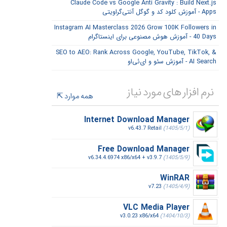
Claude Code vs Google Anti Gravity : Build Next.js
Apps - آموزش کلود کد و گوگل آنتی‌گراویتی
Instagram AI Masterclass 2026 Grow 100K Followers in
40 Days - آموزش هوش مصنوعی برای اینستاگرام
SEO to AEO: Rank Across Google, YouTube, TikTok, &
AI Search - آموزش سئو و ای‌ئی‌او
نرم افزار های مورد نیاز
همه موارد
Internet Download Manager
v6.43.7 Retail
(1405/5/1)
Free Download Manager
v6.34.4.6974 x86/x64 + v3.9.7
(1405/5/9)
WinRAR
v7.23
(1405/4/9)
VLC Media Player
v3.0.23 x86/x64
(1404/10/3)