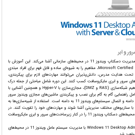
 مدیریت
دسکتاپ
ویندوز
11 در محیط‌های سازمانی آشنا می‌کند. این آموزش با
بهره‌گیری از تجربه یک مدرس باسابقه و دارای مدرک Microsoft Certified Trainer، مفاهیم را به شیوه‌ای ساده و قابل فهم برای افراد مبتدی
تحت هدایت مدرس، دانش‌پذیران می‌توانند مهارت‌های لازم برای پیکربندی،
زی سیستم‌های ویندوز 11 را با سرویس‌های سرور و ابری مایکروسافت کسب کنند. این دوره شامل مباحثی از جمله درک
محیط مایکروسافت، آشنایی با دامنه‌های اکتیو دایرکتوری، مفاهیم شبکه‌سازی (RAS و DMZ)، مجازی‌سازی با Hyper-V و همچنین آشنایی با
 راهنمایی گام به گام برای نصب و پیکربندی ماشین‌های مجازی ویندوز سرور
2022 و ویندوز 11، ایجاد سوئیچ‌های مجازی، راه‌اندازی کنترلر دامنه و اتصال سیستم‌های ویندوز 11 به دامنه است. استفاده از شبیه‌سازی‌ها به
با سناریوهای مختلف مدیریتی آشنا شوند و مهارت‌های خود را تقویت کنند. در
پایان این دوره، شرکت‌کنندگان قادر خواهند بود تا به طور موثر محیط‌های دسکتاپ ویندوز 11 را در کنار زیرساخت‌های سرور و ابری مایکروسافت
در دوره آموزشی Windows 11 Desktop Administration with Server & Cloud course با مدیریت سیستم عامل ویندوز 11 در محیط‌های
واهید شد.