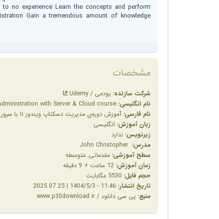
tle to no experience Learn the concepts and perform
istration Gain a tremendous amount of knowledge
مشخصات
شرکت سازنده:
یودمی / Udemy
نام انگلیسی:
Windows 11 Desktop Administration with Server & Cloud course
نام فارسی:
آموزش دوره‌ی مدیریت دسکتاپ ویندوز ۱۱ با سرور و ابر
زبان آموزش:
انگلیسی
زیرنویس:
ندارد
مدرس:
John Christopher
سطح آموزشی:
مقدماتی, متوسطه
زمان آموزش:
12 ساعت + 9 دقیقه
حجم فایل:
5530 مگابایت
تاریخ انتشار:
11:46 - 1404/5/3 | 2025.07.25
منبع:
پی سی دانلود / www.p30download.ir