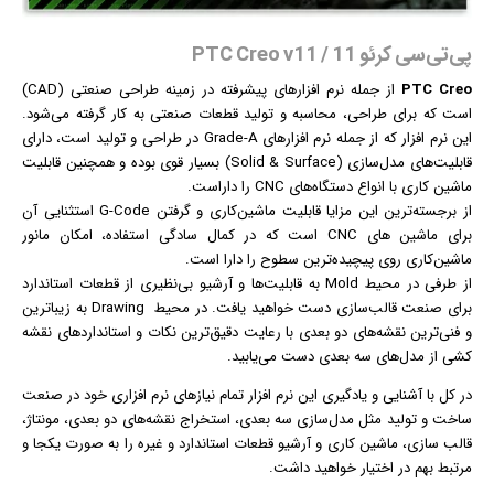
پی‌تی‌سی کرئو 11 / PTC Creo v11
PTC Creo
از جمله
نرم افزار
های پیشرفته در زمینه طراحی صنعتی (CAD)
است که برای طراحی، محاسبه و تولید قطعات صنعتی به کار گرفته می‌شود.
این نرم افزار که از جمله نرم افزارهای Grade-A در طراحی و تولید است، دارای
قابلیت‌های مدل‌سازی (Solid & Surface) بسیار قوی بوده و همچنین قابلیت
ماشین کاری با انواع دستگاه‌های CNC را داراست.
از برجسته‌ترین این مزایا قابلیت ماشین‌کاری و گرفتن G-Code استثنایی آن
برای ماشین‌ های CNC است که در کمال سادگی استفاده، امکان مانور
ماشین‌کاری روی پیچیده‌ترین سطوح را دارا است.
از طرفی در محیط Mold به قابلیت‌ها و آرشیو بی‌نظیری از قطعات استاندارد
برای صنعت قالب‌سازی دست خواهید یافت. در محیط Drawing به زیباترین
و فنی‌ترین نقشه‌های دو بعدی با رعایت دقیق‌ترین نکات و استانداردهای نقشه
کشی از مدل‌های سه بعدی دست می‌یابید.
در کل با آشنایی و یادگیری این
نرم افزار
تمام نیازهای نرم افزاری خود در صنعت
ساخت و تولید مثل مدل‌سازی سه بعدی، استخراج نقشه‌های دو بعدی، مونتاژ،
قالب سازی، ماشین کاری و آرشیو قطعات استاندارد و غیره را به صورت یکجا و
مرتبط بهم در اختیار خواهید داشت.