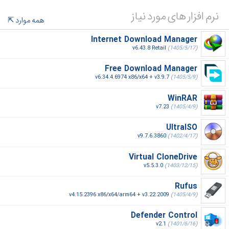
نرم افزار های مورد نیاز
همه موارد
Internet Download Manager
v6.43.8 Retail
(1405/5/17)
Free Download Manager
v6.34.4.6974 x86/x64 + v3.9.7
(1405/5/9)
WinRAR
v7.23
(1405/4/9)
UltraISO
v9.7.6.3860
(1402/4/17)
Virtual CloneDrive
v5.5.3.0
(1403/12/15)
Rufus
v4.15.2396 x86/x64/arm64 + v3.22.2009
(1405/4/9)
Defender Control
v2.1
(1401/6/16)