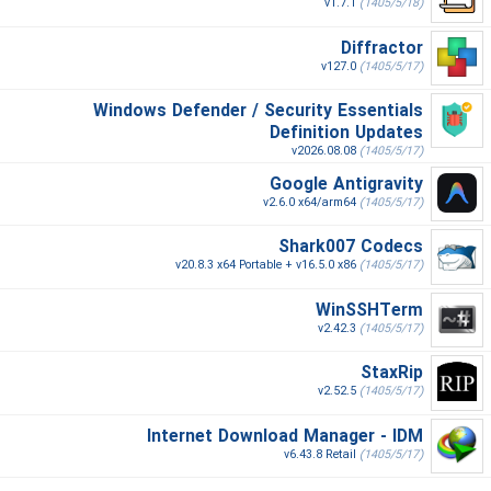
v1.7.1
(1405/5/18)
Diffractor
v127.0
(1405/5/17)
Windows Defender / Security Essentials
Definition Updates
v2026.08.08
(1405/5/17)
Google Antigravity
v2.6.0 x64/arm64
(1405/5/17)
Shark007 Codecs
v20.8.3 x64 Portable + v16.5.0 x86
(1405/5/17)
WinSSHTerm
v2.42.3
(1405/5/17)
StaxRip
v2.52.5
(1405/5/17)
Internet Download Manager - IDM
v6.43.8 Retail
(1405/5/17)