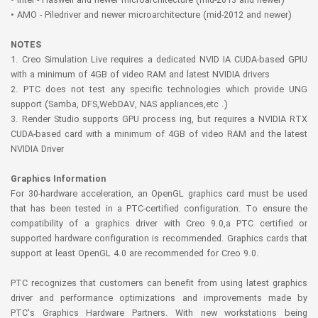
• Intel - Haswell and newer microarchitecture (mid-2013 and newer)
• AMO - Piledriver and newer microarchitecture (mid-2012 and newer)
NOTES
1. Creo Simulation Live requires a dedicated NVID IA CUDA-based GPIU
with a minimum of 4GB of video RAM and latest NVIDIA drivers
2. PTC does not test any specific technologies which provide UNG
support (Samba, DFS,WebDAV, NAS appliances,etc .)
3. Render Studio supports GPU process ing, but requires a NVIDIA RTX
CUDA-based card with a minimum of 4GB of video RAM and the latest
NVIDIA Driver
Graphics Information
For 30-hardware acceleration, an OpenGL graphics card must be used
that has been tested in a PTC-certified configuration. To ensure the
compatibility of a graphics driver with Creo 9.0,a PTC certified or
supported hardware configuration is recommended. Graphics cards that
support at least OpenGL 4.0 are recommended for Creo 9.0.
PTC recognizes that customers can benefit from using latest graphics
driver and performance optimizations and improvements made by
PTC's Graphics Hardware Partners. With new workstations being