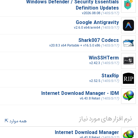
Windows Defender / Security Essentials
Definition Updates
v2026.08.08
(1405/5/17)
Google Antigravity
v2.6.0 x64/arm64
(1405/5/17)
Shark007 Codecs
v20.8.3 x64 Portable + v16.5.0 x86
(1405/5/17)
WinSSHTerm
v2.42.3
(1405/5/17)
StaxRip
v2.52.5
(1405/5/17)
Internet Download Manager - IDM
v6.43.8 Retail
(1405/5/17)
نرم افزار های مورد نیاز
همه موارد
Internet Download Manager
v6.43.8 Retail
(1405/5/17)