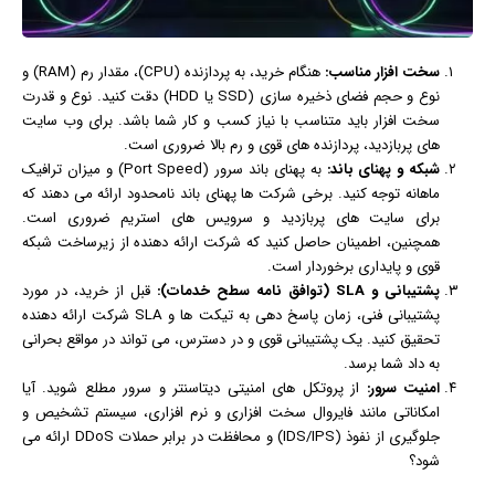
سخت‌ افزار مناسب:
هنگام خرید، به پردازنده (CPU)، مقدار رم (RAM) و
نوع و حجم فضای ذخیره‌ سازی (SSD یا HDD) دقت کنید. نوع و قدرت
سخت‌ افزار باید متناسب با نیاز کسب‌ و کار شما باشد. برای وب‌ سایت‌
های پربازدید، پردازنده‌ های قوی و رم بالا ضروری است.
شبکه و پهنای باند:
به پهنای باند سرور (Port Speed) و میزان ترافیک
ماهانه توجه کنید. برخی شرکت‌ ها پهنای باند نامحدود ارائه می‌ دهند که
برای سایت‌ های پربازدید و سرویس‌ های استریم ضروری است.
همچنین، اطمینان حاصل کنید که شرکت ارائه‌ دهنده از زیرساخت شبکه
قوی و پایداری برخوردار است.
پشتیبانی و SLA (توافق‌ نامه سطح خدمات):
قبل از خرید، در مورد
پشتیبانی فنی، زمان پاسخ‌ دهی به تیکت‌ ها و SLA شرکت ارائه‌ دهنده
تحقیق کنید. یک پشتیبانی قوی و در دسترس، می‌ تواند در مواقع بحرانی
به داد شما برسد.
امنیت سرور:
از پروتکل‌ های امنیتی دیتاسنتر و سرور مطلع شوید. آیا
امکاناتی مانند فایروال سخت‌ افزاری و نرم‌ افزاری، سیستم تشخیص و
جلوگیری از نفوذ (IDS/IPS) و محافظت در برابر حملات DDoS ارائه می‌
شود؟