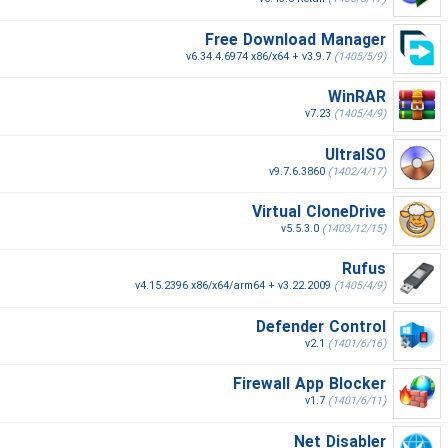
Free Download Manager
v6.34.4.6974 x86/x64 + v3.9.7
(1405/5/9)
WinRAR
v7.23
(1405/4/9)
UltraISO
v9.7.6.3860
(1402/4/17)
Virtual CloneDrive
v5.5.3.0
(1403/12/15)
Rufus
v4.15.2396 x86/x64/arm64 + v3.22.2009
(1405/4/9)
Defender Control
v2.1
(1401/6/16)
Firewall App Blocker
v1.7
(1401/6/11)
Net Disabler