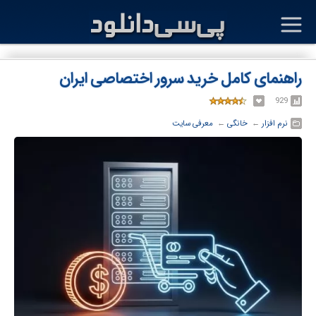
راهنمای کامل خرید سرور اختصاصی ایران
929
نرم افزار
← ‏
خانگی
← ‏
معرفی سایت