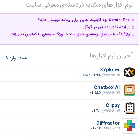
نرم افزار های مشابه در دسته‌ی‌ معرفی سایت‎
Gemini Pro چه قابلیت هایی برای برنامه نویسان دارد؟
از ایده تا دیده‌شدن در گوگل
ولاگینگ با موبایل؛ راهنمای کامل ساخت ولاگ حرفه‌ای با کمترین تجهیزات!
آخرین نرم افزار ها
همه موارد
XYplorer
v28.30.1700
(1405/5/18)
Chatbox AI
v1.22.3
(1405/5/18)
Clippy
v1.7.1
(1405/5/18)
Diffractor
v127.0
(1405/5/17)