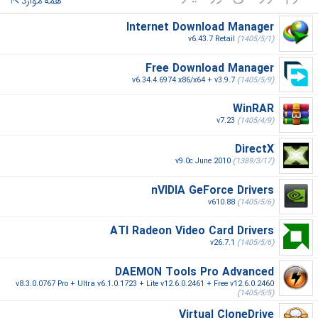
همه موارد
Internet Download Manager
v6.43.7 Retail
(1405/5/1)
Free Download Manager
v6.34.4.6974 x86/x64 + v3.9.7
(1405/5/9)
WinRAR
v7.23
(1405/4/9)
DirectX
v9.0c June 2010
(1389/3/17)
nVIDIA GeForce Drivers
v610.88
(1405/5/6)
ATI Radeon Video Card Drivers
v26.7.1
(1405/5/6)
DAEMON Tools Pro Advanced
v8.3.0.0767 Pro + Ultra v6.1.0.1723 + Lite v12.6.0.2461 + Free v12.6.0.2460
(1405/5/5)
Virtual CloneDrive