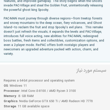
features, and improved gameplay. The story begins when the Ghosts
invade PAC-Village and steal the Golden Fruit, unintentionally releasing
the powerful ghost king Spooky.
PAC-MAN must journey through diverse regions—from treetop forests
and snowy mountains to the deep ocean, fiery volcanoes, and Ghost
Island—to reclaim the fruit and stop Spooky’s evil plans. This remake
doesn’t just refresh the visuals; it expands the levels and PAC-Village,
introduces full voice acting, new abilities for PAC-MAN, redesigned
boss battles, fresh items and collectibles, customization options, and
even a 2-player mode. Re-PAC offers both nostalgic players and
newcomers an upgraded adventure packed with action, charm, and
variety.
سیستم مورد نیاز
Requires a 64-bit processor and operating system
OS
: Windows 11
Processor
: Intel Core i3-8100 / AMD Ryzen 3 3100
Memory
: ８ GB RAM
Graphics
: Nvidia GeForce GTX 650 Ti / AMD Radeon HD 7770
Storage
: 11 GB available space