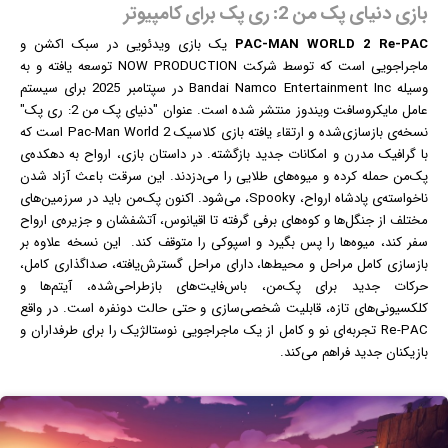
بازی دنیای پک من 2: ری پک برای کامپیوتر
PAC-MAN WORLD 2 Re-PAC
یک
بازی
ویدئویی در سبک اکشن و
ماجراجویی است که توسط شرکت NOW PRODUCTION توسعه یافته و به
وسیله Bandai Namco Entertainment Inc در سپتامبر 2025 برای سیستم
عامل مایکروسافت
ویندوز
منتشر شده است. عنوان "دنیای پک من 2: ری پک"
نسخه‌ی بازسازی‌شده و ارتقاء یافته‌ بازی کلاسیک Pac-Man World 2 است که
با
گرافیک
مدرن و امکانات جدید بازگشته. در داستان بازی، ارواح به دهکده‌ی
پک‌من حمله کرده و میوه‌های طلایی را می‌دزدند. این سرقت باعث آزاد شدن
ناخواسته‌ی پادشاه ارواح، Spooky، می‌شود. اکنون پک‌من باید در سرزمین‌های
مختلف از جنگل‌ها و کوه‌های برفی گرفته تا اقیانوس، آتشفشان و جزیره‌ی ارواح
سفر کند، میوه‌ها را پس بگیرد و اسپوکی را متوقف کند. این نسخه علاوه بر
بازسازی کامل مراحل و محیط‌ها، دارای مراحل گسترش‌یافته، صداگذاری کامل،
حرکات جدید برای پک‌من، باس‌فایت‌های بازطراحی‌شده، آیتم‌ها و
کلکسیونی‌های تازه، قابلیت شخصی‌سازی و حتی حالت دونفره است. در واقع
Re-PAC تجربه‌ای نو و کامل از یک ماجراجویی نوستالژیک را برای طرفداران و
بازیکنان جدید فراهم می‌کند.