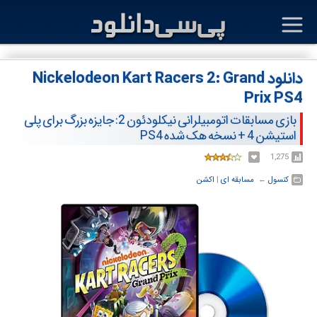
دانلود Nickelodeon Kart Racers 2: Grand
Prix PS4
بازی مسابقات اتومبیلرانی نیکلودئون 2: جایزه بزرگ برای پلی
استیشن 4 + نسخه هک شده PS4
1,275
کنسول
← ‏
مسابقه ای
‏|
اکشن