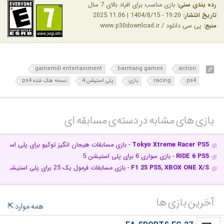
رده بندی سنی:
بازی مناسب برای افراد بالای 7 سال
تاریخ انتشار:
19:20 - 1404/8/15 | 2025.11.06
منبع:
پی سی دانلود / www.p30download.ir
gamemill entertainment
bamtang games
action
ps4
racing
بازی
پلی استیشن 4
نسخه هک شده ps4
بازی های مشابه در دسته‌ی‌ مسابقه ای‎
Tokyo Xtreme Racer PS5
- بازی مسابقات هیجان انگیز توکیو برای پلی استیشن 5 + نسخه هک شده 
RIDE 6 PS5
- بازی سواری 6 برای پلی استیشن 5
F1 25 PS5, XBOX ONE X/S
- بازی مسابقات فرمول یک 25 برای پلی استیشن 5 و ایکس باکس وان XS
آخرین بازی ها
همه موارد