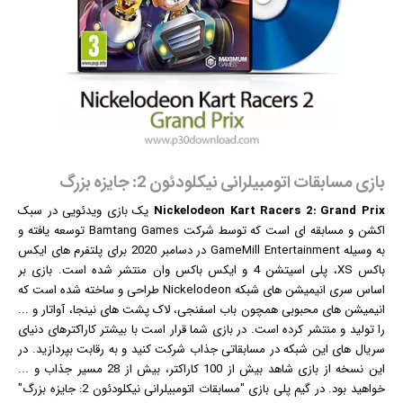
بازی مسابقات اتومبیلرانی نیکلودئون 2: جایزه بزرگ
Nickelodeon Kart Racers 2: Grand Prix
یک
بازی
ویدئویی در سبک
اکشن و مسابقه ای است که توسط شرکت Bamtang Games توسعه یافته و
به وسیله GameMill Entertainment در دسامبر 2020 برای پلتفرم های ایکس
باکس XS، پلی اسیتشن 4 و ایکس باکس وان منتشر شده است. بازی بر
اساس سری
انیمیشن
های شبکه Nickelodeon طراحی و ساخته شده است که
انیمیشن های محبوبی همچون باب اسفنجی، لاک پشت های نینجا، آواتار و ...
را تولید و منتشر کرده است. در بازی شما قرار است با بیشتر کاراکترهای دنیای
سریال های این شبکه در مسابقاتی جذاب شرکت کنید و به رقابت بپردازید. در
این نسخه از بازی شاهد بیش از 100 کاراکتر، بیش از 28 مسیر جذاب و ...
خواهید بود. در گیم پلی بازی "مسابقات اتومبیلرانی نیکلودئون 2: جایزه بزرگ"