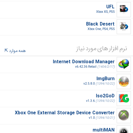
UFL
Xbox XS, PS5‎
Black Desert
Xbox One, PS4, PS5‎
نرم افزار های مورد نیاز
همه موارد
Internet Download Manager
v6.42.36 Retail
(1404/2/17)
ImgBurn
v2.5.8.0
(1394/10/22)
Iso2GoD
v1.3.6
(1394/10/22)
Xbox One External Storage Device Converter
v1.0
(1394/10/21)
multiMAN