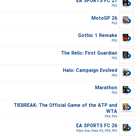
EA SPORTS FC 27
PS5‎
MotoGP 26
PS5‎
Gothic 1 Remake
PS5‎
The Relic: First Guardian
PS5‎
Halo: Campaign Evolved
PS5‎
Marathon
PS5‎
TIEBREAK: The Official Game of the ATP and
WTA
PS4, PS5‎
EA SPORTS FC 26
Xbox One, Xbox XS, PS4, PS5‎