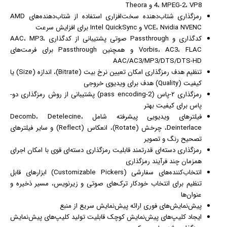
4، MPEG-2، VP8 و Theora
رمزگذاری شتاب‌دهنده سخت‌افزاری استفاده از شتاب‌دهنده‌های AMD
VCE، Nvidia NVENC و Intel QuickSync برای افزایش سرعت
کدگذاری و Passthrough صوتی پشتیبانی از کدگذاری AAC، MP3،
Vorbis، AC3، FLAC و همچنین Passthrough برای فرمت‌های
AAC/AC3/MP3/DTS/DTS-HD
تنظیم هدف رمزگذاری امکان تعیین نرخ بیت (Bitrate)، اندازه (Size) یا
کیفیت (Quality) هدف برای ویدیوی خروجی
رمزگذاری ۲-پاس (2-pass encoding) پشتیبانی از روش رمزگذاری دو-
پاس برای کیفیت بهتر
فیلترهای ویدیویی پیشرفته شامل Decomb، Detelecine،
Deinterlace، چرخش (Rotate)، انعکاس (Reflect) و سایر فیلترهای
تصحیح رنگ و تصویر
رمزگذاری دسته‌ای قدرتمند قابلیت رمزگذاری دسته‌ای قوی با امکان اجرای
همزمان چند فرآیند رمزگذاری
انتخاب‌کننده‌های سفارشی (Customizable Pickers) ابزارهای قابل
تنظیم برای انتخاب خودکار ترک‌های صوتی و زیرنویس، مسیر ذخیره و
عنوان‌ها
پیش‌نمایش‌های فوری ارائه پیش‌نمایش سریع از منبع
ایجاد کلیپ‌های پیش‌نمایش کوچک قابلیت تولید کلیپ‌های پیش‌نمایش