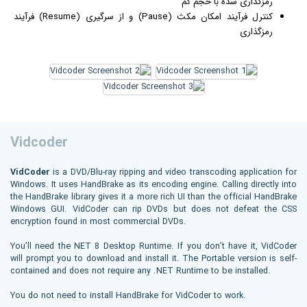
رمزگذاری شده با حجم کم
کنترل فرآیند امکان مکث (Pause) و از سرگیری (Resume) فرآیند
رمزگذاری
Vidcoder
VidCoder
is a DVD/Blu-ray ripping and video transcoding application for
Windows. It uses HandBrake as its encoding engine. Calling directly into
the HandBrake library gives it a more rich UI than the official HandBrake
Windows GUI. VidCoder can rip DVDs but does not defeat the CSS
encryption found in most commercial DVDs.
You’ll need the NET 8 Desktop Runtime. If you don’t have it, VidCoder
will prompt you to download and install it. The Portable version is self-
contained and does not require any .NET Runtime to be installed.
You do not need to install HandBrake for VidCoder to work.