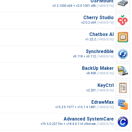
OSFMount
v3.2.1000 x64 + v2.0.1001 x86
(1405/5/16)
Cherry Studio
v2.0.2 x64
(1405/5/16)
Chatbox AI
v1.22.2
(1405/5/16)
Synchredible
v9.118 + v9.112
(1405/5/16)
BackUp Maker
v8.408
(1405/5/16)
KeyCtrl
v2.201
(1405/5/16)
EdrawMax
v15.2.9.1577 + v15.1.4.1481
(1405/5/16)
Advanced SystemCare
v19.5.0.227 Pro + v18.4.0.114 Ultimate
(1405/5/16)