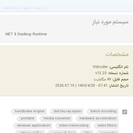
More info ( ↓ open / close ↑ )
سیستم مورد نیاز
.NET 8 Desktop Runtime
مشخصات
نام انگلیسی:
Vidcoder
شماره نسخه:
v12.23
حجم فایل:
49 مگابایت
تاریخ انتشار:
07:41 - 1405/4/28 | 2026.07.19
handbrake engine
dvd blu-ray ripper
batch encoding
portable
media converter
hardware acceleration
windows application
video transcoding
video filters
برنامه ویندوز
پرتابل
تبدیل کد ویدیویی
رمزگذاری دسته‌ای