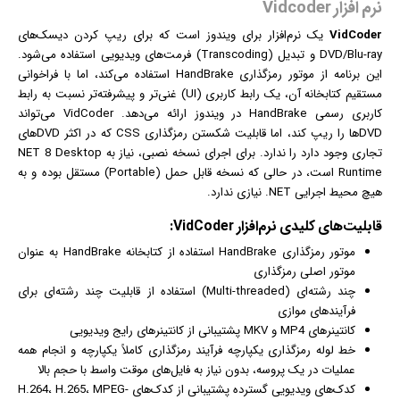
نرم افزار Vidcoder
VidCoder
یک نرم‌افزار برای
ویندوز
است که برای ریپ کردن دیسک‌های
DVD/Blu-ray و تبدیل (Transcoding) فرمت‌های ویدیویی استفاده می‌شود.
این برنامه از موتور رمزگذاری HandBrake استفاده می‌کند، اما با فراخوانی
مستقیم کتابخانه آن، یک رابط کاربری (UI) غنی‌تر و پیشرفته‌تر نسبت به رابط
کاربری رسمی HandBrake در ویندوز ارائه می‌دهد. VidCoder می‌تواند
DVDها را ریپ کند، اما قابلیت شکستن رمزگذاری CSS که در اکثر DVDهای
تجاری وجود دارد را ندارد. برای اجرای نسخه نصبی، نیاز به NET 8 Desktop
Runtime است، در حالی که نسخه قابل حمل (Portable) مستقل بوده و به
هیچ محیط اجرایی NET. نیازی ندارد.
قابلیت‌های کلیدی نرم‌افزار VidCoder:
موتور رمزگذاری HandBrake استفاده از کتابخانه HandBrake به عنوان
موتور اصلی رمزگذاری
چند رشته‌ای (Multi-threaded) استفاده از قابلیت چند رشته‌ای برای
فرآیندهای موازی
کانتینرهای MP4 و MKV پشتیبانی از کانتینرهای رایج ویدیویی
خط لوله رمزگذاری یکپارچه فرآیند رمزگذاری کاملاً یکپارچه و انجام همه
عملیات در یک پروسه، بدون نیاز به فایل‌های موقت واسط با حجم بالا
کدک‌های ویدیویی گسترده پشتیبانی از کدک‌های H.264، H.265، MPEG-