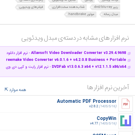
ریپر dvd/blu-ray
شتاب‌دهنده سخت‌افزاری
فیلترهای ویدیویی
مبدل رسانه
موتور handbrake
نرم افزار های مشابه در دسته‌ی‌ مبدل ویدئویی‎
Allavsoft Video Downloader Converter v3.29.4.9698
- نرم افزار دانلود 
Freemake Video Converter v6.0.1.6 + v4.2.0.8 Business + Portable
- ن
DVDFab v13.0.6.3 x64 + v12.1.1.5 x86/x64
- نرم افزار رایت و کپی دی وی دی 
آخرین نرم افزار ها
همه موارد
Automatic PDF Processor
v2.8.2
(1405/5/16)
CopyWin
v4.77
(1405/5/16)