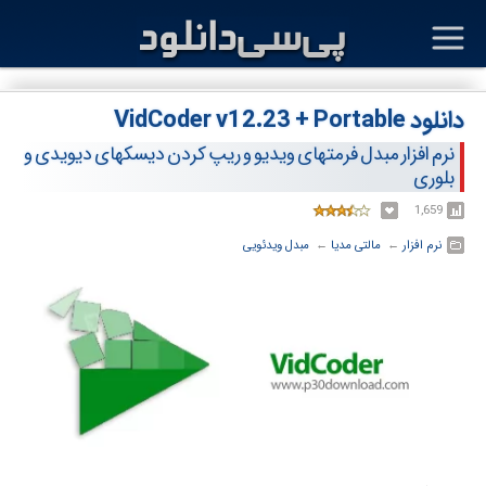
دانلود VidCoder v12.23 + Portable
نرم افزار مبدل فرمت‎های ویدیو و ریپ کردن دیسک‎های دی‎وی‎دی و
بلوری
1,659
نرم افزار
← ‏
مالتی مدیا
← ‏
مبدل ویدئویی