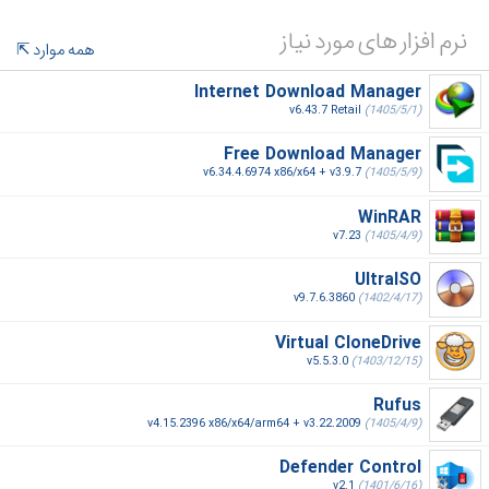
نرم افزار های مورد نیاز
همه موارد
Internet Download Manager
v6.43.7 Retail
(1405/5/1)
Free Download Manager
v6.34.4.6974 x86/x64 + v3.9.7
(1405/5/9)
WinRAR
v7.23
(1405/4/9)
UltraISO
v9.7.6.3860
(1402/4/17)
Virtual CloneDrive
v5.5.3.0
(1403/12/15)
Rufus
v4.15.2396 x86/x64/arm64 + v3.22.2009
(1405/4/9)
Defender Control
v2.1
(1401/6/16)