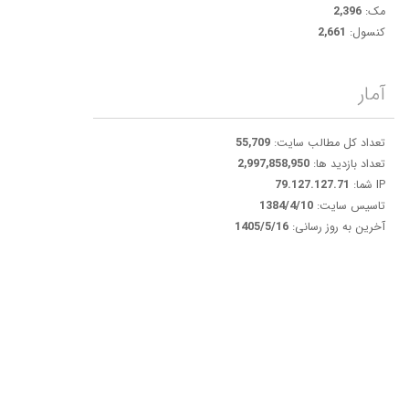
مک:
2,396
کنسول:
2,661
آمار
تعداد کل مطالب سایت:
55,709
تعداد بازدید ها:
2,997,858,950
IP شما:
79.127.127.71
تاسیس سایت:
1384/4/10
آخرین به روز رسانی:
1405/5/16