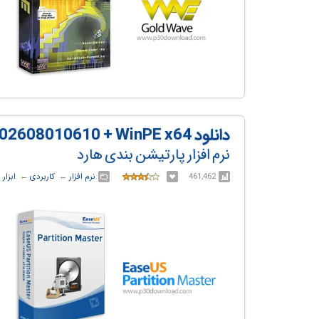
دانلود EASEUS Partition Master v20.5.0.202608010610 + WinPE x64
نرم افزار پارتیشن بندی هارد
461,462
نرم افزار
← ‏
کاربردی
← ‏
ابزار