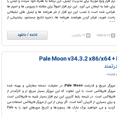
نرم افزار ویژه موزیلا برای مدیریت ایمیل، این برنامه به همراه خود سرعت و ایمنی را
برای شما به ارمغان می آورد. این نرم افزار اصولاً برای مقابله با ویروس ها و اسپم ها
طراحی شده است با نصب این نرم افزار از شر هرزنامه ها و ایمیل های تبلیغاتی
راحت شوید، فیلتر کردن هوشمند هرزنامه ها، ذخیره نتایج جستجو، پشتیبانی از
RSS و حفاظت از حریم شخصی از ویژگی های برتر این نرم افزار است. چنانچه از
مایکروسافت آوت لوک خسته شده اید این نرم افزار جایگزین مناسبی است.
ادامه / دانلود
1405/5/13
77 مگابایت
درتمند
 اینترنت
مرورگر سریع و قدرتمند
Pale Moon،
در حقیقت نسخه سفارشی و بهینه شده
مرورگر فایرفاکس است. با این تفاوت که این مرورگر بسیار سریع تر و کارآمدتر از
فایرفاکس است. در نتیجه رابط کاربری این نرم افزار بسیار شبیه به فایرفاکس است
و برای بسیاری از کاربران آشنا است. اگر پیش از این از مرورگر فایرفاکس استفاده می
کردید و می خواهید بوک مارک ها، پسوردها و تاریخ مرورهای خود را به Pale
Moon انتقال دهید، این مرورگر برای شما ابزاری برای انتقال تمامی تنظیمات، فراهم