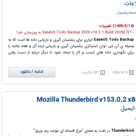
اعات
نسخه پشتیبان
(1405/5/14) تغییرات:
- EaseUS Todo Backup 2026 v16.3.1 Build 20260721 به روزرسانی شد!
EaseUS Todo Backup
ابزاری برای پشتیبان گیری و بازیابی داده ها است که به
وسیله ی آن می توان استراتژی پشتیبان گیری و بازیابی ایده آل و همه جانبه را
برای نگهداری داده های کسب و کار را ایجاد نمود تا دیگر درباره از دست رفتن
اطلاعات مهم و حیاتی نگرانی وجود نداشته باشد.
استفاده از این نرم افزار برای بکاپ گیری آسان بوده و می تواند برای سازمان ها،
کسب و کارها، متخصیصین حوزه ی IT، مدیران سیستم ها، تکنسین های
ادامه / دانلود
1405/5/14
201 مگابایت
کامپیوتر، مشاورین، مراکز ارائه دهنده سرویس و ... بسیار مثمر ثمر واقع شود.
EaseUS Todo Backup Technician برای محافظت از اسناد، فایل ها، ایمیل ها،
سیستم ها، هارد دیسک ها، پارتیشن ها یا پرونده هایی که ممکن است به دلایلی
نظیر خراب شدن دستگاه، ویروسی شدن، کرش سیستم، مشکلات سیستم عامل،
هک شدن و ... راه حلی سودمند است تا در صورت رخ دادن هریک از این وقایع
 ایمیل
قادر بود همچنان از اطلاعات گذشته استفاده نمود و فعالیت های قبلی را ادامه داد.
ل
Thunderbird
در لغت به معنای "مرغ افسانه اى موجد رعد وبرق"