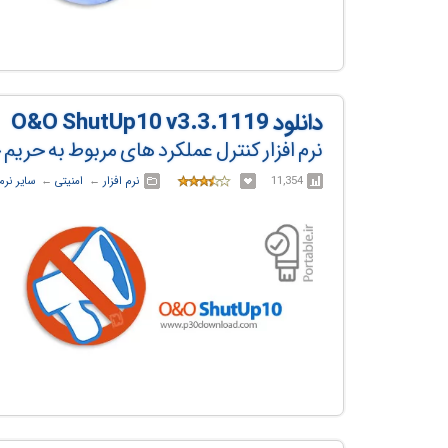
دانلود O&O ShutUp10 v3.3.1119
نرم افزار کنترل عملکرد های مربوط به حریم 
11,354
نرم افزار
← ‏
امنیتی
← ‏
سایر نرم