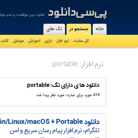
تفاوت بین موفقیت و عدم موف
-
خانه
جستجو در
تگ های
کل سایت
نرم افزار
بازی
آموزش
موبايل
کتاب
نرم افزار: portable
دانلود ها ی دارای تگ: portable
419 مورد برای عبارت مورد نظر پیدا شد.
دانلود Telegram v7.0.9 x86/x64 Win/Linux/macOS + Portable
تلگرام، نرم افزار پیام رسان سریع و امن