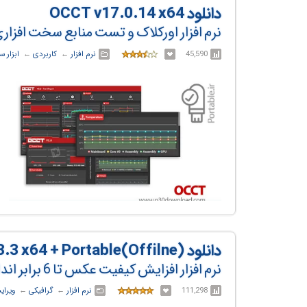
دانلود OCCT v17.0.14 x64
نرم افزار اورکلاک و تست منابع سخت افزا
45,590
نرم افزار
← ‏
کاربردی
← ‏
ابزار 
دانلود Topaz Gigapixel v1.3.3 x64 + Portable(Offilne)
نرم افزار افزایش کیفیت عکس تا 6 برابر اندازه واقعی و با حفظ کیفیت اولیه با هوش مصنوعی
111,298
نرم افزار
← ‏
گرافیکی
← ‏
ویرا