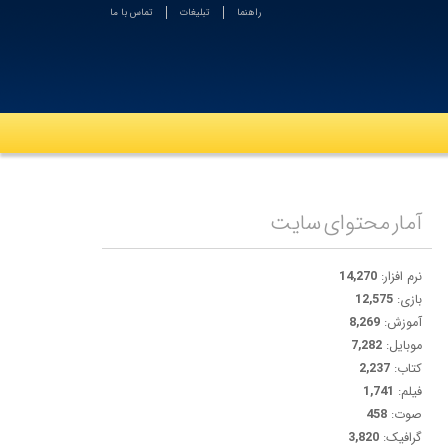
راهنما
تبلیغات
تماس با ما
آمار محتوای سایت
نرم افزار:
14,270
بازی:
12,575
آموزش:
8,269
موبایل:
7,282
کتاب:
2,237
فیلم:
1,741
صوت:
458
گرافیک:
3,820