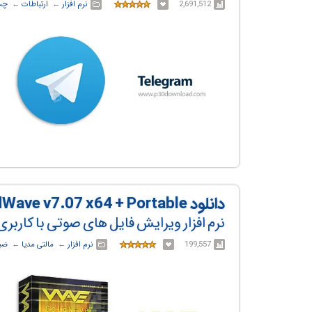
2,691,512
نرم افزار
← ‏
ارتباطات
← ‏
چت
دانلود GoldWave v7.07 x64 + Portable
نرم افزار ویرایش فایل های صوتی با کاربری
199,557
نرم افزار
← ‏
مالتی مدیا
← ‏
ضب