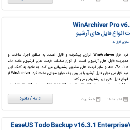
قابلیت نصب بر روی نسخه های Server سیستم عامل ویندوز را نیز دارا است.
ت انواع فایل های آرشیو
سازی فایل ها
نرم افزار
WinArchiver
ابزاری پیشرفته و قابل اعتماد به منظور اجرا، ساخت و
مدیریت فایل های آرشیوی است. از انواع مختلف فرمت های آرشیوی مانند zip
،rar ،7z ،iso و سایر فرمت های مشهور پشتیبانی می کند. به علاوه به کمک این
نرم افزار می توان فایل آرشیو را بر روی یک درایو مجازی مانت کرد. WinArchiver از
انواع فایل های زیر پشتیبانی می کند:
.zip (WinZip Files), .rar (WinRAR Files), .7z (7z Files), .mzp (Mountable
Archive), .iso (CD/DVD Image File), .001 (7z Sub Volume), .arj, .bz2,
.bzip2, .gz, .gzip, .tar, .taz, .tbz, .tbz2, .tgz, .tpz, .cab, .cpio, .deb, .lha,
ادامه / دانلود
1405/5/14
6 مگابایت
.lzh, .rpm, .split, .swm, .wim (Windows Imaging File), .z, .daa (PowerISO
File), .bin, .cue, .mdf, .mds, .ashdisc, .bwi, .b5i, .lcd, .img, .cdi, .cif,
.p01, .pdi, .nrg (Nero Disc Image), .ncd, .pxi, .gi, .fcd, .vcd, .c2d, .dmg
(Apple Disc Image), .bif, .ima, .flp, .uif (MagicISO File).