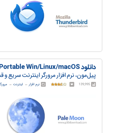
دانلود Pale Moon v34.3.2 x86/x64 + Portable Win/Linux/macOS
پیل‌مون، نرم افزار مرورگر اینترنت سریع و ق
139,995
نرم افزار
← ‏
اینترنت
← ‏
مرورگر