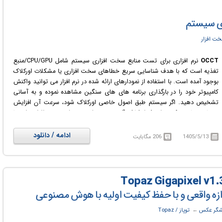
ری سیستم
سخت افزار
OCCT
نرم افزاری برای تست منابع سخت افزاری سیستم شامل CPU/GPU/منبع
تغذیه است که با هدف شناسایی سریع خطاهای سخت افزاری یا مشکلات اورکلاک
بوجود آمده است. با استفاده از نمودارهای ارائه شده در نرم افزار می توانید واکنش
کامپیوتر خود را در بارگذاری برنامه های های سنگین مشاهده نموده و به آسانی
تشخیص دهید. اگر سیستم طبق اصول خاصی اورکلاک شود، سرعت آن افزایش
می‌یابد. رعایت نکردن اصول اورکلاکینگ نیز نتیجه‌ای جز خرابی سخت‌افزار ندارد. با
افزایش سرعت کلاک اجزای سخت‌افزاری، تعداد اعمال انجام شده در ثانیه افزایش
می‌یابد و لذا عملکرد سیستم بالا می‌رود. اما گرمای بیشتری نیز تولید شده و حرارت
ادامه / دانلود
1405/5/13
206 مگابایت
قطعه بالاتر می‌رود. به همین علت است که باید به دقت دمای سخت‌افزار را نیز
بررسی و کنترل کرد. OCCT قادر به ارائه تمام این اطلاعات به کاربر است.
یشگر عکس
← ‏
توپاز / Topaz