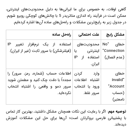
گاهی اوقات، به خصوص برای ما ایرانی‌ها به دلیل محدودیت‌های
اینترنت
ی،
ممکن است در فرآیند راه‌ اندازی متاتریدر 5 با چالش‌های کوچکی روبرو شویم.
در جدول زیر به رایج‌ترین مشکلات و راه‌حل‌های ساده آن‌ها اشاره کرده‌ایم.
مشکل رایج
علت احتمالی
راه‌حل ساده
خطای "No
محدودیت‌های
استفاده از یک نرم‌افزار تغییر IP
Connection"
اینترنتی یا
(فیلترشکن) با سرور ثابت (غیر از ایران).
(عدم اتصال)
استفاده از IP
ایران.
خطای
وارد کردن
اطلاعات حساب (شماره، رمز، سرور) را
"Invalid
اشتباه اطلاعات
مجدداً با دقت چک کنید و مطمئن شوید
Account"
ورود یا انتخاب
سرور دمو و واقعی را اشتباه انتخاب
(حساب
سرور غلط.
نکرده‌اید.
نامعتبر)
توصیه مهم
: اگر با رعایت این نکات همچنان مشکل داشتید، بهترین کار تماس
با پشتیبانی فارسی بروکرتان است؛ آن‌ها برای حل این مشکلات آموزش
دیده‌اند.