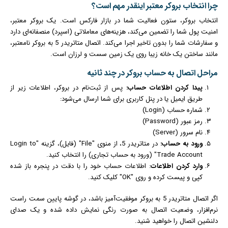
چرا انتخاب بروکر معتبر اینقدر مهم است؟
انتخاب بروکر، ستون فعالیت شما در بازار فارکس است. یک بروکر معتبر،
امنیت پول شما را تضمین می‌کند، هزینه‌های معاملاتی (اسپرد) منصفانه‌ای دارد
و سفارشات شما را بدون تاخیر اجرا می‌کند. اتصال متاتریدر 5 به بروکر نامعتبر،
مانند ساختن یک خانه زیبا روی یک زمین سست و لرزان است.
مراحل اتصال به حساب بروکر در چند ثانیه
پیدا کردن اطلاعات حساب:
پس از ثبت‌نام در بروکر، اطلاعات زیر از
طریق
ایمیل
یا در پنل کاربری برای شما ارسال می‌شود:
شماره حساب (Login)
رمز عبور (Password)
نام سرور (Server)
ورود به حساب:
در متاتریدر 5، از منوی "File" (فایل)، گزینه "Login to
Trade Account" (ورود به حساب تجاری) را انتخاب کنید.
وارد کردن اطلاعات
: اطلاعات حساب خود را با دقت در پنجره باز شده
کپی و پیست کرده و روی "OK" کلیک کنید.
اگر اتصال متاتریدر 5 به بروکر موفقیت‌آمیز باشد، در گوشه پایین سمت راست
نرم‌افزار، وضعیت اتصال به صورت رنگی نمایش داده شده و یک صدای
دلنشین اتصال را خواهید شنید.