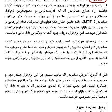
اما با دیدن نمودارها و ابزارهای پیچیده، کمی دست و دلتان می‌لرزد؟ نگران
نباشید! راه‌ اندازی متاتریدر 5، که قدرتمندترین و محبوب‌ترین نرم‌افزار
معاملاتی جهان است، بسیار ساده‌تر از آن چیزی است که فکر می‌کنید.
متاتریدر 5 (MT5)، مانند کابین خلبان یک هواپیمای پیشرفته، تمام ابزارهایی را
که برای تحلیل بازار، مدیریت معاملات و کسب سود نیاز دارید، جلوی چشمان
شما قرار می‌دهد. این نرم‌افزار، دروازه ورود شما به بزرگترین بازار مالی دنیاست.
در این راهنمای خودمانی، قصد داریم شما را قدم به قدم در مسیر نصب
متاتریدر 5 و اتصال متاتریدر 5 به بروکر همراهی کنیم. به شما نشان خواهیم داد
که چگونه این ابزار قدرتمند را مثل یک حرفه‌ای راه‌اندازی و تنظیم کنید تا با
اعتماد به نفس کامل، اولین معامله خود را در بازار متاتریدر برای فارکس انجام
دهید.
قبل از شروع آموزش متاتریدر 5، بیایید ببینیم چرا این نرم‌افزار اینقدر مهم و
محبوب است. متاتریدر 5، که در سال ۲۰۱۰ عرضه شد، یک پلتفرم معاملاتی
چندکاره است. این یعنی شما با راه‌ اندازی متاتریدر 5، نه تنها به بازار ارز
(فارکس)، بلکه به بازارهای طلا، نفت، سهام شرکت‌های بزرگ دنیا و حتی ارزهای
دیجیتال نیز دسترسی خواهید داشت.
جدول مقایسه سریع