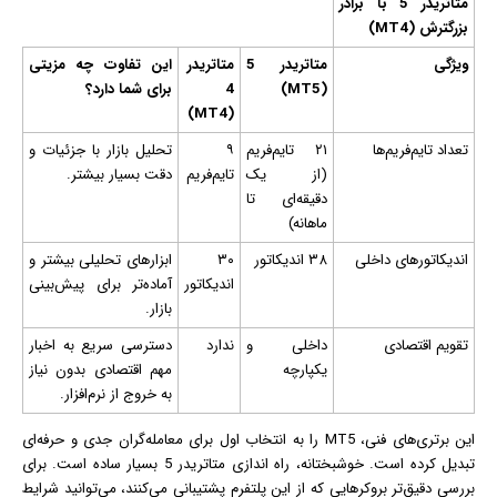
متاتریدر 5 با برادر
بزرگترش (MT4)
ویژگی
متاتریدر 5
متاتریدر
این تفاوت چه مزیتی
(MT5)
4
برای شما دارد؟
(MT4)
تعداد تایم‌فریم‌ها
۲۱ تایم‌فریم
۹
تحلیل بازار با جزئیات و
(از یک
تایم‌فریم
دقت بسیار بیشتر.
دقیقه‌ای تا
ماهانه)
اندیکاتورهای داخلی
۳۸ اندیکاتور
۳۰
ابزارهای تحلیلی بیشتر و
اندیکاتور
آماده‌تر برای پیش‌بینی
بازار.
تقویم اقتصادی
داخلی و
ندارد
دسترسی سریع به اخبار
یکپارچه
مهم اقتصادی بدون نیاز
به خروج از نرم‌افزار.
این برتری‌های فنی، MT5 را به انتخاب اول برای معامله‌گران جدی و حرفه‌ای
تبدیل کرده است. خوشبختانه، راه‌ اندازی متاتریدر 5 بسیار ساده است. برای
بررسی دقیق‌تر بروکرهایی که از این پلتفرم پشتیبانی می‌کنند، می‌توانید شرایط