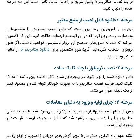
فرآیند نصب متاتریدر 5 بسیار سریع و راحت است. کافی است این سه مرحله
ساده را دنبال کنید.
مرحله ۱: دانلود فایل نصب از منبع معتبر
بهترین و امن‌ترین راه، این است که فایل نصب متاتریدر را مستقیما از
وب‌سایت رسمی بروکری که در آن ثبت‌نام کرده‌اید، دانلود کنید. این کار تضمین
می‌کند که شما به سرورهای صحیح آن بروکر دسترسی خواهید داشت. اگر هنوز
بروکری انتخاب نکرده‌اید، گزینه‌های متعددی برای
دانلود متاتریدر 5
از منابع
معتبر وجود دارد.
مرحله ۲: نصب نرم‌افزار با چند کلیک ساده
فایل دانلود شده را اجرا کنید. در پنجره باز شده، کافی است روی دکمه "Next"
کلیک کنید. فرآیند نصب متاتریدر 5 به صورت خودکار انجام شده و معمولا کمتر
از یک دقیقه طول می‌کشد.
مرحله ۳: اجرای اولیه و ورود به دنیای معاملات
پس از اتمام نصب، نرم‌افزار به صورت خودکار باز می‌شود. شما با محیط اصلی
متاتریدر برای فارکس روبرو خواهید شد که شامل نمودارها، لیست قیمت‌ها و
پنجره ابزار است.
نکته مهم:
راه‌ اندازی متاتریدر 5 روی گوشی‌های موبایل (اندروید و آیفون) نیز