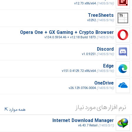
v12.73 x86/x64
(1405/5/16)
TreeSheets
v3292
(1405/5/16)
Opera One + GX Gaming + Crypto Browser
v134.0.5954.46 + v12.18 Build 1873
(1405/5/16)
Discord
v1.0.9251
(1405/5/16)
Edge
v151.0.4129.72 x86/x64
(1405/5/16)
OneDrive
v26.129.0706.0004
(1405/5/16)
نرم افزار های مورد نیاز
همه موارد
Internet Download Manager
v6.43.7 Retail
(1405/5/1)