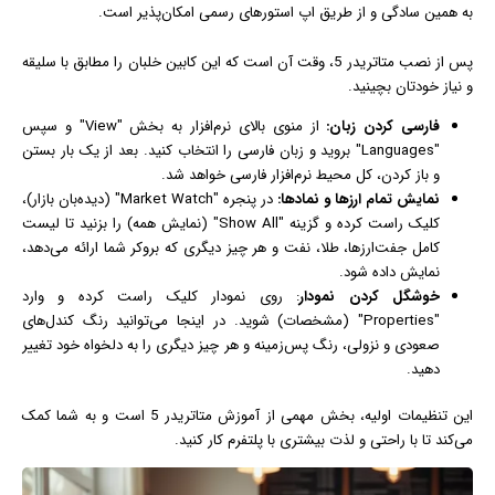
به همین سادگی و از طریق اپ استورهای رسمی امکان‌پذیر است.
پس از نصب متاتریدر 5، وقت آن است که این کابین خلبان را مطابق با سلیقه
و نیاز خودتان بچینید.
فارسی کردن زبان:
از منوی بالای نرم‌افزار به بخش "View" و سپس
"Languages" بروید و زبان فارسی را انتخاب کنید. بعد از یک بار بستن
و باز کردن، کل محیط نرم‌افزار فارسی خواهد شد.
نمایش تمام ارزها و نمادها:
در پنجره "Market Watch" (دیده‌بان بازار)،
کلیک راست کرده و گزینه "Show All" (نمایش همه) را بزنید تا لیست
کامل جفت‌ارزها، طلا، نفت و هر چیز دیگری که بروکر شما ارائه می‌دهد،
نمایش داده شود.
خوشگل کردن نمودار
: روی نمودار کلیک راست کرده و وارد
"Properties" (مشخصات) شوید. در اینجا می‌توانید رنگ کندل‌های
صعودی و نزولی، رنگ پس‌زمینه و هر چیز دیگری را به دلخواه خود تغییر
دهید.
این تنظیمات اولیه، بخش مهمی از آموزش متاتریدر 5 است و به شما کمک
می‌کند تا با راحتی و لذت بیشتری با پلتفرم کار کنید.