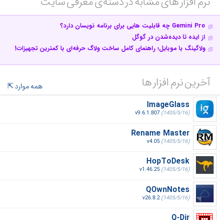
نرم افزار های مشابه در دسته‌ی‌ معرفی سایت‎
Gemini Pro چه قابلیت هایی برای برنامه نویسان دارد؟
از ایده تا دیده‌شدن در گوگل
ولاگینگ با موبایل؛ راهنمای کامل ساخت ولاگ حرفه‌ای با کمترین تجهیزات!
آخرین نرم افزار ها
همه موارد
ImageGlass
v9.6.1.807
(1405/5/16)
Rename Master
v4.05
(1405/5/16)
HopToDesk
v1.46.25
(1405/5/16)
QOwnNotes
v26.8.2
(1405/5/16)
Q-Dir