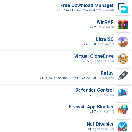
Free Download Manager
v6.34.4.6974 x86/x64 + v3.9.7
(1405/5/9)
WinRAR
v7.23
(1405/4/9)
UltraISO
v9.7.6.3860
(1402/4/17)
Virtual CloneDrive
v5.5.3.0
(1403/12/15)
Rufus
v4.15.2396 x86/x64/arm64 + v3.22.2009
(1405/4/9)
Defender Control
v2.1
(1401/6/16)
Firewall App Blocker
v1.7
(1401/6/11)
Net Disabler
v1.2
(1404/10/17)