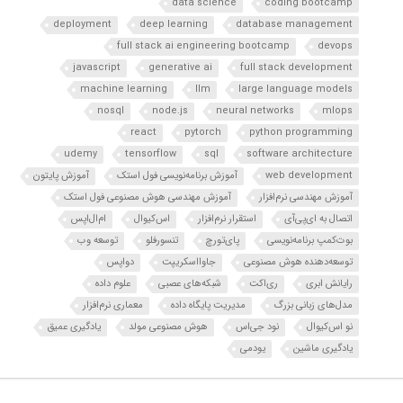
data science
coding bootcamp
deployment
deep learning
database management
full stack ai engineering bootcamp
devops
javascript
generative ai
full stack development
machine learning
llm
large language models
nosql
node.js
neural networks
mlops
react
pytorch
python programming
udemy
tensorflow
sql
software architecture
web development
آموزش برنامه‌نویسی فول استک
آموزش پایتون
آموزش مهندسی نرم‌افزار
آموزش مهندسی هوش مصنوعی فول استک
اتصال به ای‌پی‌آی
استقرار نرم‌افزار
اس‌کیوال
ام‌ال‌اپس
بوت‌کمپ برنامه‌نویسی
پای‌تورچ
تنسورفلو
توسعه وب
توسعه‌دهنده هوش مصنوعی
جاوااسکریپت
دواپس
رایانش ابری
ری‌اکت
شبکه‌های عصبی
علوم داده
مدل‌های زبانی بزرگ
مدیریت پایگاه داده
معماری نرم‌افزار
نو اس‌کیوال
نود جی‌اس
هوش مصنوعی مولد
یادگیری عمیق
یادگیری ماشین
یودمی