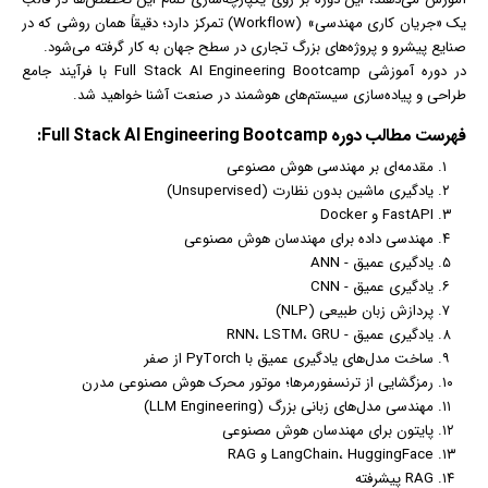
یک «جریان کاری مهندسی» (Workflow) تمرکز دارد؛ دقیقاً همان روشی که در
صنایع پیشرو و پروژه‌های بزرگ تجاری در سطح جهان به کار گرفته می‌شود.
در دوره آموزشی Full Stack AI Engineering Bootcamp با فرآیند جامع
طراحی و پیاده‌سازی سیستم‌های هوشمند در صنعت آشنا خواهید شد.
فهرست مطالب دوره Full Stack AI Engineering Bootcamp:
مقدمه‌ای بر مهندسی هوش مصنوعی
یادگیری ماشین بدون نظارت (Unsupervised)
FastAPI و Docker
مهندسی داده برای مهندسان هوش مصنوعی
یادگیری عمیق - ANN
یادگیری عمیق - CNN
پردازش زبان طبیعی (NLP)
یادگیری عمیق - RNN، LSTM، GRU
ساخت مدل‌های یادگیری عمیق با PyTorch از صفر
رمزگشایی از ترنسفورمرها؛ موتور محرک هوش مصنوعی مدرن
مهندسی مدل‌های زبانی بزرگ (LLM Engineering)
پایتون برای مهندسان هوش مصنوعی
LangChain، HuggingFace و RAG
RAG پیشرفته