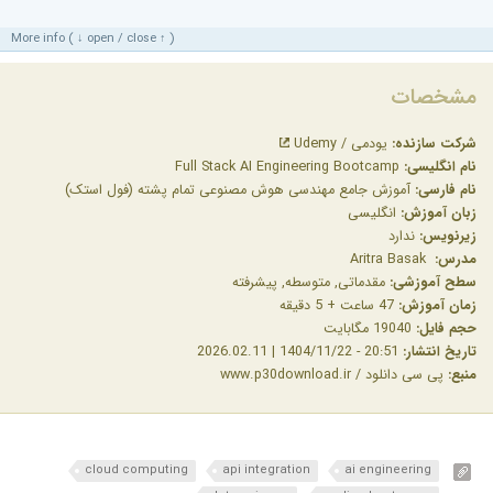
More info ( ↓ open / close ↑ )
مشخصات
شرکت سازنده:
یودمی / Udemy
نام انگلیسی:
Full Stack AI Engineering Bootcamp
نام فارسی:
آموزش جامع مهندسی هوش مصنوعی تمام پشته (فول استک)
زبان آموزش:
انگلیسی
زیرنویس:
ندارد
مدرس:
Aritra Basak
سطح آموزشی:
مقدماتی, متوسطه, پیشرفته
زمان آموزش:
47 ساعت + 5 دقیقه
حجم فایل:
19040 مگابایت
تاریخ انتشار:
20:51 - 1404/11/22 | 2026.02.11
منبع:
پی سی دانلود / www.p30download.ir
cloud computing
api integration
ai engineering