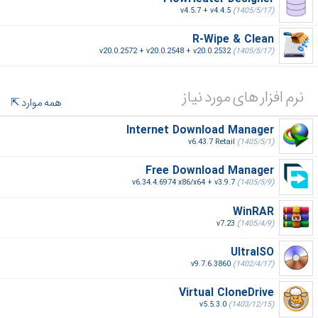
v4.5.7 + v4.4.5
(1405/5/17)
R-Wipe & Clean
v20.0.2572 + v20.0.2548 + v20.0.2532
(1405/5/17)
نرم افزار های مورد نیاز
همه موارد
Internet Download Manager
v6.43.7 Retail
(1405/5/1)
Free Download Manager
v6.34.4.6974 x86/x64 + v3.9.7
(1405/5/9)
WinRAR
v7.23
(1405/4/9)
UltraISO
v9.7.6.3860
(1402/4/17)
Virtual CloneDrive
v5.5.3.0
(1403/12/15)