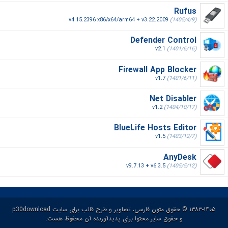
Rufus
v4.15.2396 x86/x64/arm64 + v3.22.2009
(1405/4/9)
Defender Control
v2.1
(1401/6/16)
Firewall App Blocker
v1.7
(1401/6/11)
Net Disabler
v1.2
(1404/10/17)
BlueLife Hosts Editor
v1.5
(1403/12/7)
AnyDesk
v9.7.13 + v6.3.5
(1405/5/12)
۱۳۸۳-۱۴۰۵ © حقوق متون فارسی، تصاویر و طرح قالب برای سایت p30download
و حقوق سایر محتوا برای پدیدآورنده آن محفوظ هست.