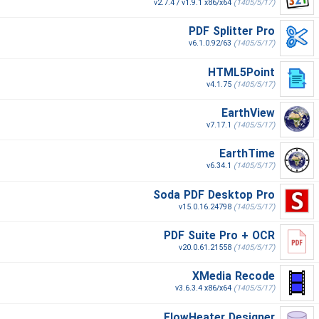
v2.7.4 / v1.9.1 x86/x64
(1405/5/17)
PDF Splitter Pro
v6.1.0.92/63
(1405/5/17)
HTML5Point
v4.1.75
(1405/5/17)
EarthView
v7.17.1
(1405/5/17)
EarthTime
v6.34.1
(1405/5/17)
Soda PDF Desktop Pro
v15.0.16.24798
(1405/5/17)
PDF Suite Pro + OCR
v20.0.61.21558
(1405/5/17)
XMedia Recode
v3.6.3.4 x86/x64
(1405/5/17)
FlowHeater Designer