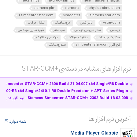
mechanics
hydrodynamics
heat transfer analysis
siemens plm
siemens
physics simulation
simcenter star-ccm+
simcenter
siemens star-ccm
star-ccm+
آنالیز تنش
آیرودینامیک
انتقال حرارت
زیمنس
ستار-سی‌سی‌ام‌پلاس
سیم‌سنتر
شبیه‌ سازی مهندسی
مکانیک جامدات
مکانیک سیالات
مهندسی مکانیک
نرم افزار simcenter star-ccm
هیدرودینایک
نرم افزار های مشابه در دسته‌ی‌ STAR-CCM+‎
Simcenter STAR-CCM+ 2606 Build 21.04.007 x64 Single/R8 Double
- ن
.009-R8 x64 Single/2410.1 R8 Double Precision + APT Series Plugin…
Siemens Simcenter STAR-CCM+ 2302 Build 18.02.008
- نرم افزار قدرتم
آخرین نرم افزار ها
همه موارد
Media Player Classic