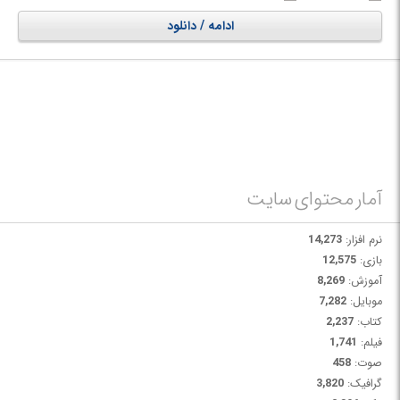
ادامه / دانلود
این نرم افزار در گذشته توسط شرکت CDAdapco تولید و پشتیبانی می‌شد، با
خرید این شرکت توسط Siemens اکنون این نرم افزار مشهور توسط شرکت
Siemens به‌روزرسانی و پشتیبانی می‌شود.
آمار محتوای سایت
نرم افزار:
14,273
بازی:
12,575
آموزش:
8,269
موبایل:
7,282
کتاب:
2,237
فیلم:
1,741
صوت:
458
گرافیک:
3,820