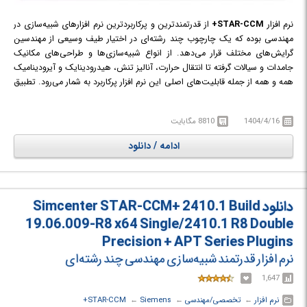
نرم افزار
STAR-CCM+
از قدرتمندترین و پرکاربردترین نرم افزارهای شبیه‌سازی در
مهندسی بوده که یک چارچوب چند رشته‌ای در اختیار طیف وسیعی از مهندسین
گرایش‌های مختلف قرار می‌دهد. از انواع شبیه‌سازی‌ها و طراحی‌های مکانیک
جامدات و سیالات گرفته تا انتقال حرارت، آنالیز تنش، هیدرودینایک و آیرودینامیک
همه و همه از جمله قابلیت‌های اصلی این نرم افزار پرکاربرد به شمار می‌رود. تطبیق
شبیه‌سازی‌های انجام شده با شرایط واقعی باعث می‌شود تا طراحی‌های مهندسی
دقیق‌تر و کم‌نقص‌تر پا به عرصه تولید گذاشته و زمان و هزینه زیادی را در این
1404/4/16
8810 مگابایت
پروسه صرفه‌جویی کنند.
ادامه / دانلود
این نرم افزار در گذشته توسط شرکت CDAdapco تولید و پشتیبانی می‌شد، با
خرید این شرکت توسط Siemens اکنون این نرم افزار مشهور توسط شرکت
Siemens به‌روزرسانی و پشتیبانی می‌شود.
دانلود Simcenter STAR-CCM+ 2410.1 Build
19.06.009-R8 x64 Single/2410.1 R8 Double
Precision + APT Series Plugins
نرم افزار قدرتمند شبیه‌سازی مهندسی چند رشته‌ای
1,647
نرم افزار
← ‏
تخصصی/مهندسی
← ‏
Siemens
← ‏
STAR-CCM+