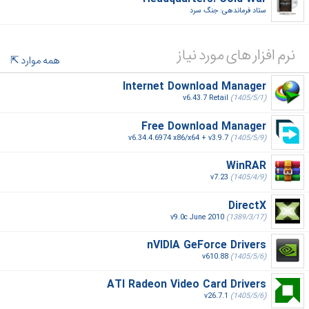
ستاد فرماندهی: جنگ سرد‎
نرم افزار های مورد نیاز
همه موارد
Internet Download Manager
v6.43.7 Retail
(1405/5/1)
Free Download Manager
v6.34.4.6974 x86/x64 + v3.9.7
(1405/5/9)
WinRAR
v7.23
(1405/4/9)
DirectX
v9.0c June 2010
(1389/3/17)
nVIDIA GeForce Drivers
v610.88
(1405/5/6)
ATI Radeon Video Card Drivers
v26.7.1
(1405/5/6)