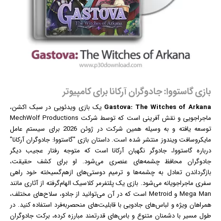
بازی گاستووا: جادوگران آرکانا برای کامپیوتر
Gastova: The Witches of Arkana
یک
بازی
ویدئویی در سبک اکشن،
ماجراجویی و نقش آفرینی است که توسط شرکت MechWolf Productions
توسعه یافته و به وسیله همین شرکت در ژوئن 2026 برای سیستم عامل
مایکروسافت
ویندوز
منتشر شده است. داستان بازی "گاستووا: جادوگران آرکانا"
درباره گاستووا، جادوگر نگهبان آرکانا است که متوجه رفتار عجیب دیگر
جادوگران محافظ چشمه‌های عنصری می‌شود. او برای کشف حقیقت،
بازگرداندن تعادل به چشمه‌ها و ترمیم دوستی‌های ازهم‌گسیخته خود راهی
سفری ماجراجویانه می‌شود. بازی یک پلتفرمر کلاسیک الهام‌گرفته از آثاری مانند
Mega Man و Metroid است که در آن می‌توانید از جادو، سلاح‌های مختلف،
همراهان ویژه و لباس‌های جادویی با قابلیت‌های منحصربه‌فرد استفاده کنید. در
طول مسیر با دشمنان متنوع و باس‌های قدرتمند مبارزه کرده، برکت جادوگران