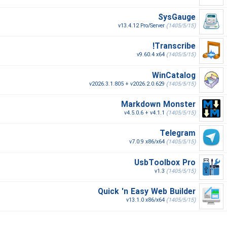
SysGauge
v13.4.12 Pro/Server
(1405/5/15)
Transcribe!
v9.60.4 x64
(1405/5/15)
WinCatalog
v2026.3.1.805 + v2026.2.0.629
(1405/5/15)
Markdown Monster
v4.5.0.6 + v4.1.1
(1405/5/15)
Telegram
v7.0.9 x86/x64
(1405/5/15)
UsbToolbox Pro
v1.3
(1405/5/15)
Quick 'n Easy Web Builder
v13.1.0 x86/x64
(1405/5/15)