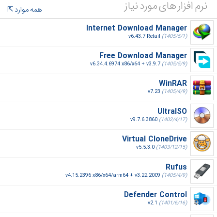
نرم افزار های مورد نیاز
همه موارد
Internet Download Manager
v6.43.7 Retail
(1405/5/1)
Free Download Manager
v6.34.4.6974 x86/x64 + v3.9.7
(1405/5/9)
WinRAR
v7.23
(1405/4/9)
UltraISO
v9.7.6.3860
(1402/4/17)
Virtual CloneDrive
v5.5.3.0
(1403/12/15)
Rufus
v4.15.2396 x86/x64/arm64 + v3.22.2009
(1405/4/9)
Defender Control
v2.1
(1401/6/16)