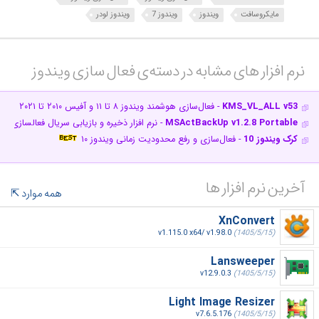
مایکروسافت
ویندوز
ویندوز 7
ویندوز لودر
نرم افزار های مشابه در دسته‌ی‌ فعال سازی ویندوز‎
KMS_VL_ALL v53
- فعال‌سازی هوشمند ویندوز ۸ تا ۱۱ و آفیس ۲۰۱۰ تا ۲۰۲۱
MSActBackUp v1.2.8 Portable
- نرم افزار ذخیره و بازیابی سریال فعالسازی وی
کرک ویندوز 10
- فعال‌سازی و رفع محدودیت زمانی ویندوز ۱۰
آخرین نرم افزار ها
همه موارد
XnConvert
v1.115.0 x64/ v1.98.0
(1405/5/15)
Lansweeper
v12.9.0.3
(1405/5/15)
Light Image Resizer
v7.6.5.176
(1405/5/15)