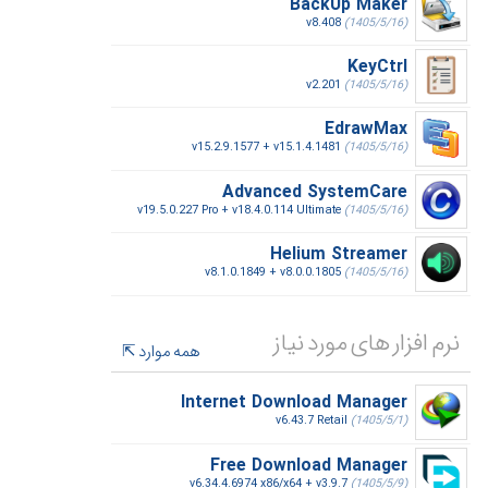
BackUp Maker
v8.408
(1405/5/16)
KeyCtrl
v2.201
(1405/5/16)
EdrawMax
v15.2.9.1577 + v15.1.4.1481
(1405/5/16)
Advanced SystemCare
v19.5.0.227 Pro + v18.4.0.114 Ultimate
(1405/5/16)
Helium Streamer
v8.1.0.1849 + v8.0.0.1805
(1405/5/16)
نرم افزار های مورد نیاز
همه موارد
Internet Download Manager
v6.43.7 Retail
(1405/5/1)
Free Download Manager
v6.34.4.6974 x86/x64 + v3.9.7
(1405/5/9)