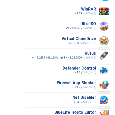
WinRAR
v7.23
(1405/4/9)
UltraISO
v9.7.6.3860
(1402/4/17)
Virtual CloneDrive
v5.5.3.0
(1403/12/15)
Rufus
v4.15.2396 x86/x64/arm64 + v3.22.2009
(1405/4/9)
Defender Control
v2.1
(1401/6/16)
Firewall App Blocker
v1.7
(1401/6/11)
Net Disabler
v1.2
(1404/10/17)
BlueLife Hosts Editor