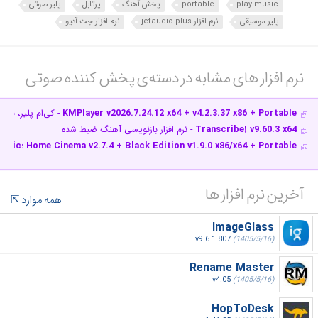
play music
portable
پخش آهنگ
پرتابل
پلیر صوتی
پلیر موسیقی
نرم افزار jetaudio plus
نرم افزار جت آدیو
نرم افزار های مشابه در دسته‌ی‌ پخش کننده صوتی‎
KMPlayer v2026.7.24.12 x64 + v4.2.3.37 x86 + Portable
- کی‌ام پلیر، نر
Transcribe! v9.60.3 x64
- نرم افزار بازنویسی آهنگ ضبط شده
assic: Home Cinema v2.7.4 + Black Edition v1.9.0 x86/x64 + Portable
آخرین نرم افزار ها
همه موارد
ImageGlass
v9.6.1.807
(1405/5/16)
Rename Master
v4.05
(1405/5/16)
HopToDesk