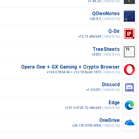
v1.46.25
(1405/5/16)
QOwnNotes
v26.8.2
(1405/5/16)
Q-Dir
v12.73 x86/x64
(1405/5/16)
TreeSheets
v3292
(1405/5/16)
Opera One + GX Gaming + Crypto Browser
v134.0.5954.46 + v12.18 Build 1873
(1405/5/16)
Discord
v1.0.9251
(1405/5/16)
Edge
v151.0.4129.72 x86/x64
(1405/5/16)
OneDrive
v26.129.0706.0004
(1405/5/16)