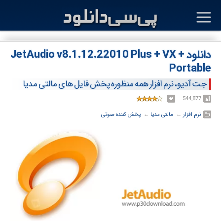
دانلود JetAudio v8.1.12.22010 Plus + VX +
Portable
جت آدیو، نرم افزار همه منظوره پخش فایل های مالتی مدیا
544,877
نرم افزار
← ‏
مالتی مدیا
← ‏
پخش کننده صوتی