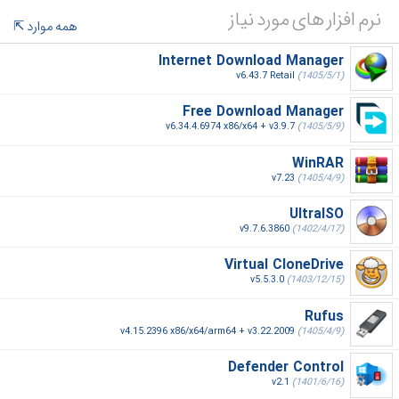
نرم افزار های مورد نیاز
همه موارد
Internet Download Manager
v6.43.7 Retail
(1405/5/1)
Free Download Manager
v6.34.4.6974 x86/x64 + v3.9.7
(1405/5/9)
WinRAR
v7.23
(1405/4/9)
UltraISO
v9.7.6.3860
(1402/4/17)
Virtual CloneDrive
v5.5.3.0
(1403/12/15)
Rufus
v4.15.2396 x86/x64/arm64 + v3.22.2009
(1405/4/9)
Defender Control
v2.1
(1401/6/16)