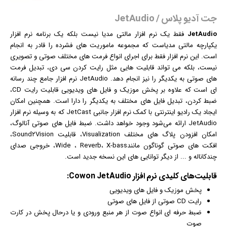
جت آدیو پلاس / JetAudio
JetAudio
فقط یک
نرم افزار
مالتی مدیا
نیست بلکه یک برنامه نرم افزار
یکپارچه مالتی مدیاست که مجموعه ماموریت های فشرده را قادر به انجام
است. این نرم افزار فقط برای اجرای انواع فرمت های مختلف صوتی و تصویری
نیست، بلکه می تواند قابلیت هایی مثل رایت کردن سی دی، تبدیل فرمت
های صوتی به یکدیگر را نیز انجام دهد. JetAudio نرم افزار جامع چند رسانه
ای است که علاوه بر پخش موزیک و فایل های ویدیویی قابلیت رایت CD،
ضبط کردن، تبدیل فایل های مختلف به یکدیگر را دارا است. همچنین امکان
ایجاد یک رادیو
اینترنت
ی با کمک نرم افزار جانبی JetCast که به وسیله نرم افزار
JetAudio ارائه می‌شود وجود خواهد داشت. ضبط فایل های صوتی آنالوگ،
امکان افزودن پلاگ های مختلف Visualization، قابلیت Sound۲Vision،
افکت های صوتی گوناگون مانندWide ، Reverb، X-bass، خروجی صدای
چندکاناله و ... از دیگر توانایی های این نسخه جدید است.
قابلیت‌های کلیدی
نرم افزار
Cowon JetAudio:
پخش موزیک و فایل های ویدیویی
رایت CD صوتی از فایل های صوتی
ضبط حرفه ای انواع صوت از هر منبع ورودی و یا درحال پخش در کارت
صوت