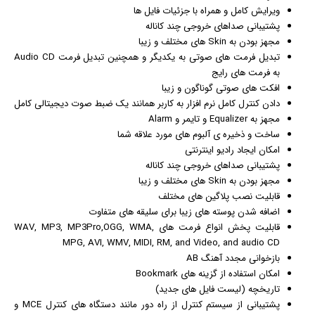
ویرایش کامل و همراه با جزئیات فایل ها
پشتیبانی صداهای خروجی چند کاناله
مجهز بودن به Skin های مختلف و زیبا
تبدیل فرمت های صوتی به یکدیگر و همچنین تبدیل فرمت Audio CD
به فرمت های رایج
افکت های صوتی گوناگون و زیبا
دادن کنترل کامل نرم افزار به کاربر همانند یک ضبط صوت دیجیتالی کامل
مجهز به Equalizer و تایمر و Alarm
ساخت و ذخیره ی آلبوم های مورد علاقه شما
امكان ایجاد رادیو
اینترنت
ی
پشتیبانی صداهای خروجی چند کاناله
مجهز بودن به Skin های مختلف و زیبا
قابلیت نصب پلاگین های مختلف
اضافه شدن پوسته های زیبا برای سلیقه های متفاوت
قابلیت پخش انواع فرمت های WAV, MP3, MP3Pro,OGG, WMA,
MPG, AVI, WMV, MIDI, RM, and Video, and audio CD
بازخوانی مجدد آهنگ AB
امکان استفاده از گزینه های Bookmark
تاریخچه (لیست فایل های جدید)
پشتیبانی از سیستم کنترل از راه دور مانند دستگاه های کنترل MCE و