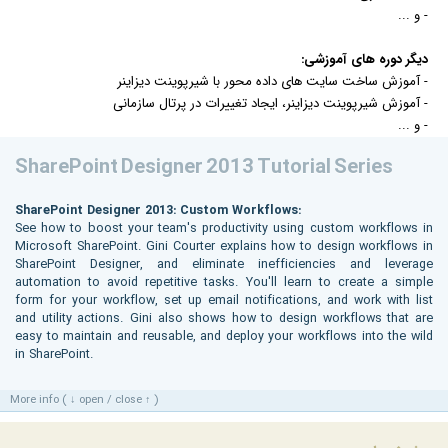
- و ...
دیگر دوره های آموزشی:
- آموزش ساخت سایت های داده محور با شیرپوینت دیزاینر
- آموزش شیرپوینت دیزاینر، ایجاد تغییرات در پرتال سازمانی
- و ...
SharePoint Designer 2013 Tutorial Series
SharePoint Designer 2013: Custom Workflows:
See how to boost your team's productivity using custom workflows in
Microsoft SharePoint. Gini Courter explains how to design workflows in
SharePoint Designer, and eliminate inefficiencies and leverage
automation to avoid repetitive tasks. You'll learn to create a simple
form for your workflow, set up email notifications, and work with list
and utility actions. Gini also shows how to design workflows that are
easy to maintain and reusable, and deploy your workflows into the wild
in SharePoint.
More info ( ↓ open / close ↑ )