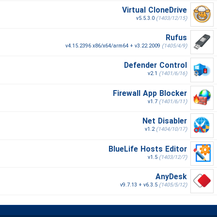
Virtual CloneDrive
v5.5.3.0
(1403/12/15)
Rufus
v4.15.2396 x86/x64/arm64 + v3.22.2009
(1405/4/9)
Defender Control
v2.1
(1401/6/16)
Firewall App Blocker
v1.7
(1401/6/11)
Net Disabler
v1.2
(1404/10/17)
BlueLife Hosts Editor
v1.5
(1403/12/7)
AnyDesk
v9.7.13 + v6.3.5
(1405/5/12)