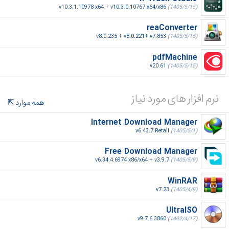
v10.3.1.10978 x64 + v10.3.0.10767 x64/x86
(1405/5/15)
reaConverter
v8.0.235 + v8.0.221+ v7.853
(1405/5/15)
pdfMachine
v20.61
(1405/5/15)
نرم افزار های مورد نیاز
همه موارد
Internet Download Manager
v6.43.7 Retail
(1405/5/1)
Free Download Manager
v6.34.4.6974 x86/x64 + v3.9.7
(1405/5/9)
WinRAR
v7.23
(1405/4/9)
UltraISO
v9.7.6.3860
(1402/4/17)