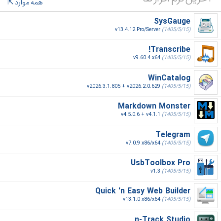
همه موارد
SysGauge
v13.4.12 Pro/Server
(1405/5/15)
Transcribe!
v9.60.4 x64
(1405/5/15)
WinCatalog
v2026.3.1.805 + v2026.2.0.629
(1405/5/15)
Markdown Monster
v4.5.0.6 + v4.1.1
(1405/5/15)
Telegram
v7.0.9 x86/x64
(1405/5/15)
UsbToolbox Pro
v1.3
(1405/5/15)
Quick 'n Easy Web Builder
v13.1.0 x86/x64
(1405/5/15)
n-Track Studio