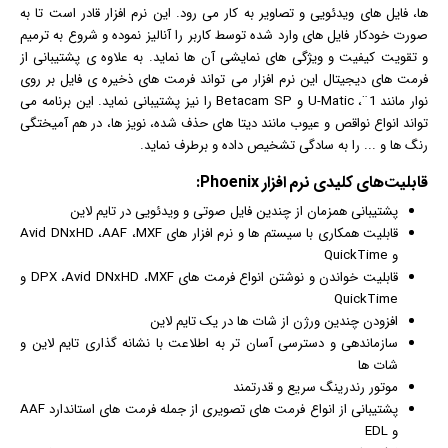
ها، فایل های ویدئویی و تصاویر به کار می رود. این نرم افزار قادر است تا به
صورت خودکار فایل های وارد شده توسط کاربر را آنالیز نموده و شروع به ترمیم
و تقویت کیفیت و ویژگی های نمایشی آن ها نماید. به علاوه ی پشتیبانی از
فرمت های دیجیتال این نرم افزار می تواند فرمت های ذخیره ی فایل بر روی
نوار مانند 1¨، U-Matic و Betacam SP را نیز پشتیبانی نماید. این برنامه می
تواند انواع نواقص و عیوب مانند دیتا های حذف شده، نویز ها، در هم آمیختگی
رنگ ها و ... را به سادگی تشخیص داده و برطرف نماید.
قابلیت‌های کلیدی
نرم افزار
Phoenix:
پشتیبانی همزمان از چندین فایل صوتی و ویدئویی در تایم لاین
قابلیت همکاری با سیستم ها و نرم افزار های Avid DNxHD ،AAF ،MXF
و QuickTime
قابلیت خواندن و نوشتن انواع فرمت های DPX ،Avid DNxHD ،MXF و
QuickTime
افزودن چندین ورژن از شات ها در یک تایم لاین
سازماندهی و دسترسی آسان تر به اطلاعت با نشانه گذاری تایم لاین و
شات ها
موتور رندرینگ سریع و قدرتمند
پشتیبانی از انواع فرمت های تصویری از جمله فرمت های استاندارد AAF
و EDL