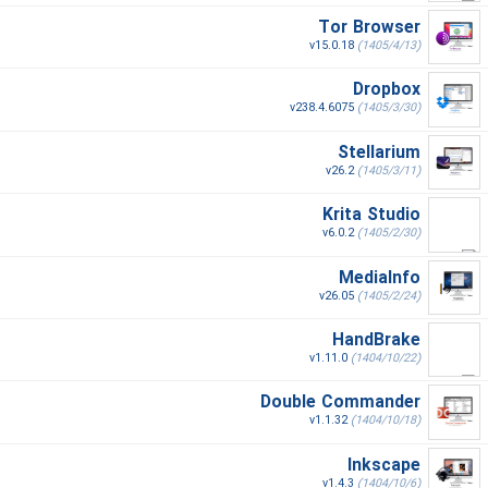
Tor Browser
v15.0.18
(1405/4/13)
Dropbox
v238.4.6075
(1405/3/30)
Stellarium
v26.2
(1405/3/11)
Krita Studio
v6.0.2
(1405/2/30)
MediaInfo
v26.05
(1405/2/24)
HandBrake
v1.11.0
(1404/10/22)
Double Commander
v1.1.32
(1404/10/18)
Inkscape
v1.4.3
(1404/10/6)