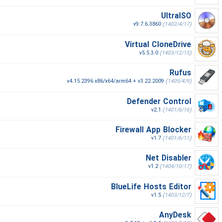
UltraISO
v9.7.6.3860
(1402/4/17)
Virtual CloneDrive
v5.5.3.0
(1403/12/15)
Rufus
v4.15.2396 x86/x64/arm64 + v3.22.2009
(1405/4/9)
Defender Control
v2.1
(1401/6/16)
Firewall App Blocker
v1.7
(1401/6/11)
Net Disabler
v1.2
(1404/10/17)
BlueLife Hosts Editor
v1.5
(1403/12/7)
AnyDesk