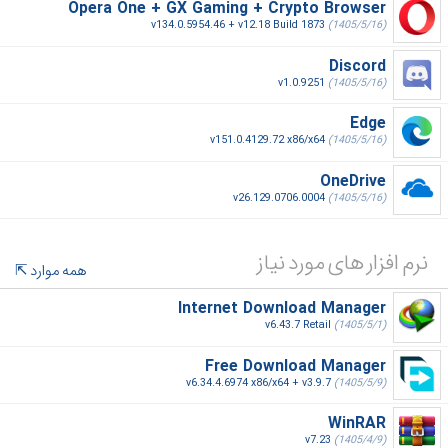
Opera One + GX Gaming + Crypto Browser
v134.0.5954.46 + v12.18 Build 1873
(1405/5/16)
Discord
v1.0.9251
(1405/5/16)
Edge
v151.0.4129.72 x86/x64
(1405/5/16)
OneDrive
v26.129.0706.0004
(1405/5/16)
نرم افزار های مورد نیاز
همه موارد
Internet Download Manager
v6.43.7 Retail
(1405/5/1)
Free Download Manager
v6.34.4.6974 x86/x64 + v3.9.7
(1405/5/9)
WinRAR
v7.23
(1405/4/9)