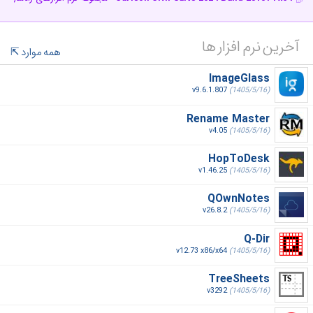
آخرین نرم افزار ها
همه موارد
ImageGlass
v9.6.1.807
(1405/5/16)
Rename Master
v4.05
(1405/5/16)
HopToDesk
v1.46.25
(1405/5/16)
QOwnNotes
v26.8.2
(1405/5/16)
Q-Dir
v12.73 x86/x64
(1405/5/16)
TreeSheets
v3292
(1405/5/16)