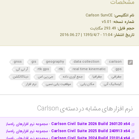
مشخصات
نام انگلیسی:
Carlson SurvCE
شماره نسخه:
v5.01
حجم فایل:
293.49 مگابایت
تاریخ انتشار:
11:04 - 1395/4/7 | 2016.06.27
gnss
gis
geography
data collection
carlson
gps
real time kinematic
rtk
rtk gps
آر تی کی
جغرافی
جغرافیا
جمع آوری داده
جی پی اس
دیتاکالکشن
کینماتیک آنی
مکان یابی
موقعیت یابی نسبی
نرم افزار
نرم افزار های مشابه در دسته‌ی‌ Carlson‎
Carlson Civil Suite 2026 Build 260120 x64
- مجموعه نرم افزارهای راه‌سازی 
Carlson Civil Suite 2025 Build 240913 x64
- مجموعه نرم افزارهای راه‌سازی 
Carlson Civil Suite 2024 Build 231014 x64
- مجموعه نرم افزارهای راه‌سازی 