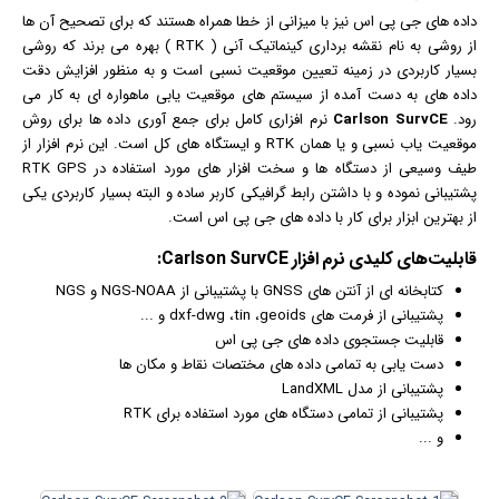
داده های جی پی اس نیز با میزانی از خطا همراه هستند که برای تصحیح آن ها
از روشی به نام نقشه برداری کینماتیک آنی ( RTK ) بهره می برند که روشی
بسیار کاربردی در زمینه تعیین موقعیت نسبی است و به منظور افزایش دقت
داده های به دست آمده از سیستم های موقعیت یابی ماهواره ای به کار می
رود.
Carlson SurvCE
نرم افزار
ی کامل برای جمع آوری داده ها برای روش
موقعیت یاب نسبی و یا همان RTK و ایستگاه های کل است. این نرم افزار از
طیف وسیعی از دستگاه ها و سخت افزار های مورد استفاده در RTK GPS
پشتیبانی نموده و با داشتن رابط
گرافیک
ی کاربر ساده و البته بسیار کاربردی یکی
از بهترین ابزار برای کار با داده های جی پی اس است.
قابلیت‌های کلیدی
نرم افزار
Carlson SurvCE:
کتابخانه ای از آنتن های GNSS با پشتیبانی از NGS-NOAA و NGS
پشتیبانی از فرمت های dxf-dwg ،tin ،geoids و ...
قابلیت جستجوی داده های جی پی اس
دست یابی به تمامی داده های مختصات نقاط و مکان ها
پشتیبانی از مدل LandXML
پشتیبانی از تمامی دستگاه های مورد استفاده برای RTK
و ...