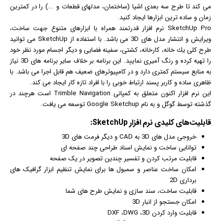
می کند تا طرح سه بعدی اشیا (ساختمان، مدلهای قطعات و ...) را در کمترین
زمان و ساده ترین ابزارها ایجاد کنید.
SketchUp Pro نرم افزار قدرتمند همراه با ابزارهای متنوع جهت ساخت،
ویرایش و انتشار مدل های 3D می باشد. با استفاده از SketchUp می توانید
طرح كلی یك خانه، كارخانه، كشتی، سفینه فضایی و دیگر اجسام مورد نظر خود
را تهیه كرده و رنگ آمیری نمایید. این برنامه بر خلاف سایر برنامه های 3D نیاز
به منابع سیستم کمتری دارد و در کامپیوترهای ضعیف هم قابل اجرا می باشد. با
ظاهری ساده و کاربر پسند ارتباط خوبی را با افراد تازه کار ایجاد می کند.
این نرم افزار اکنون متعلق به کمپانی Trimble Navigation است هرچند در
گذشته توسط گوگل و به نام Google Sketchup توسعه می یافت.
قابلیت‌های کلیدی
نرم افزار
SketchUp:
خروجی مدل های 3D به CAD و دیگر فرمت های 3D
توانایی ساخت و نمایش اسناد طراحی چند صفحه ای
قابلیت مرتب کردن و تفسیر چندین تصویر در یک صفحه
امکان ساخت عناصر و سمبول ها برای نمایش تنظیم ابزار
گرافیک
های
برداری 2D
قابلیت ساخت، سند سازی و نمایش طرح های شما
امکان جستجو از انبار 3D
قابلیت وارد کردن DXF ،DWG ،3D