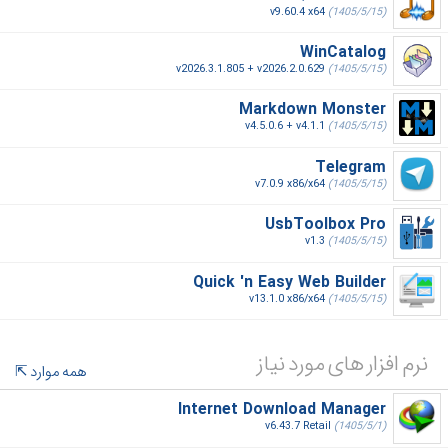
v9.60.4 x64
(1405/5/15)
WinCatalog
v2026.3.1.805 + v2026.2.0.629
(1405/5/15)
Markdown Monster
v4.5.0.6 + v4.1.1
(1405/5/15)
Telegram
v7.0.9 x86/x64
(1405/5/15)
UsbToolbox Pro
v1.3
(1405/5/15)
Quick 'n Easy Web Builder
v13.1.0 x86/x64
(1405/5/15)
نرم افزار های مورد نیاز
همه موارد
Internet Download Manager
v6.43.7 Retail
(1405/5/1)