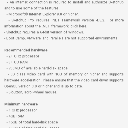
- An internet connection is required to install and authorize SketchUp
and to use some of the features.
- Microsoft® Internet Explorer 9.0 or higher.
- SketchUp Pro requires .NET Framework version 4.5.2. For more
information about the .NET framework, click here.
- SketchUp requires a 64-bit version of Windows.
- Boot Camp, VMWare, and Parallels are not supported environments.
Recommended hardware
- 2+ GHz processor
- 8+ GB RAM
- 700MB of available hard-disk space
- 3D class video card with 1GB of memory or higher and supports
hardware acceleration. Please ensure that the video card driver supports
OpenGL version 3.0 or higher and is up to date.
- 3-button, scroll-wheel mouse.
Minimum hardware
- 1 GHz processor
- 4GB RAM
- 16GB of total hard-disk space