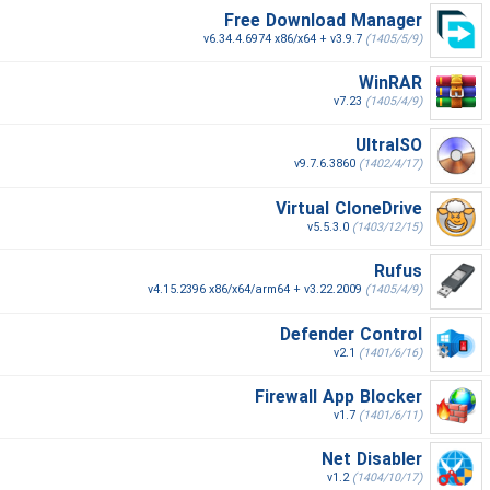
Free Download Manager
v6.34.4.6974 x86/x64 + v3.9.7
(1405/5/9)
WinRAR
v7.23
(1405/4/9)
UltraISO
v9.7.6.3860
(1402/4/17)
Virtual CloneDrive
v5.5.3.0
(1403/12/15)
Rufus
v4.15.2396 x86/x64/arm64 + v3.22.2009
(1405/4/9)
Defender Control
v2.1
(1401/6/16)
Firewall App Blocker
v1.7
(1401/6/11)
Net Disabler
v1.2
(1404/10/17)