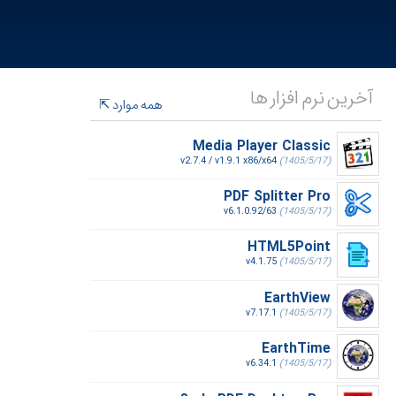
آخرین نرم افزار ها
همه موارد
Media Player Classic
v2.7.4 / v1.9.1 x86/x64
(1405/5/17)
PDF Splitter Pro
v6.1.0.92/63
(1405/5/17)
HTML5Point
v4.1.75
(1405/5/17)
EarthView
v7.17.1
(1405/5/17)
EarthTime
v6.34.1
(1405/5/17)