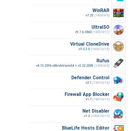
WinRAR
v7.23
(1405/4/9)
UltraISO
v9.7.6.3860
(1402/4/17)
Virtual CloneDrive
v5.5.3.0
(1403/12/15)
Rufus
v4.15.2396 x86/x64/arm64 + v3.22.2009
(1405/4/9)
Defender Control
v2.1
(1401/6/16)
Firewall App Blocker
v1.7
(1401/6/11)
Net Disabler
v1.2
(1404/10/17)
BlueLife Hosts Editor