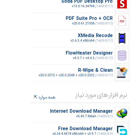
Soda PDF Desktop Pro
v15.0.16.24798
(1405/5/17)
PDF Suite Pro + OCR
v20.0.61.21558
(1405/5/17)
XMedia Recode
v3.6.3.4 x86/x64
(1405/5/17)
FlowHeater Designer
v4.5.7 + v4.4.5
(1405/5/17)
R-Wipe & Clean
v20.0.2572 + v20.0.2548 + v20.0.2532
(1405/5/17)
نرم افزار های مورد نیاز
همه موارد
Internet Download Manager
v6.43.7 Retail
(1405/5/1)
Free Download Manager
v6.34.4.6974 x86/x64 + v3.9.7
(1405/5/9)