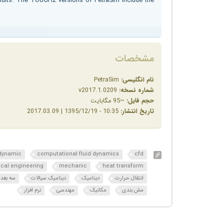
esults. The TOUGH2 versions of PetraSim include the
مشخصات
نام انگلیسی:
PetraSim
شماره نسخه:
v2017.1.0209
حجم فایل:
~95 مگابایت
تاریخ انتشار:
10:35 - 1395/12/19 | 2017.03.09
dynamic
computational fluid dynamics
cfd
cal engineering
mechanic
heat transform
انتقال حرارت
دینامیک
دینامیک سیالات
سه بعد
مش بندی
مکانیک
مهندسی
نرم افزار