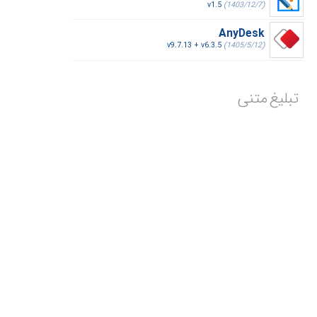
v1.5
(1403/12/7)
AnyDesk
v9.7.13 + v6.3.5
(1405/5/12)
تبلیغ متنی
تبلیغ شما در این مکان
ماهیانه با پرداخت فقط 2,550,000 تومان