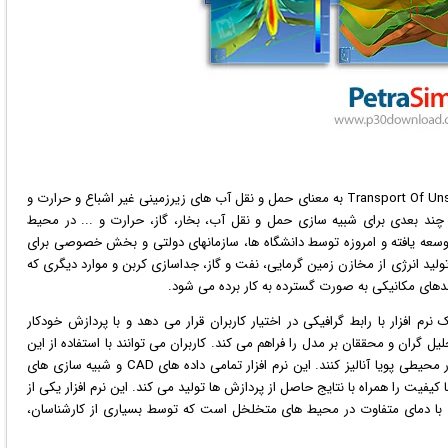
TOUGH مخفف کلمه ی Transport Of Unsaturated Groundwater and Heat به معنای حمل و نقل آب های زیرزمینی غیر اشباع و حرارت و
ند بعدی برای شبیه سازی حمل و نقل آب، بخار، گاز، حرارت و ... در محیط
لخل و شکسته است. این مجموعه در آزمایشگاه LBNL توسعه یافته و امروزه توسط دانشگاه ها، سازمانهای دولتی و بخش خصوصی برای
لید انرژی از مخازن زمین گرمایی، نفت و گاز، جداسازی کربن و موارد دیگری که
ندهای مکانیکی به صورت گسترده به کار برده می شود.
نرم افزار
با رابط
گرافیک
ی در اختیار کاربران قرار می دهد و با پردازش خودکار
ل گران و محققان بر مدل را فراهم می کند. کاربران می توانند با استفاده از این
برنامه انواع مدل های سه بعدی و مش بندی ها را ساخته و در محیطی پویا آنالیز کنند. این نرم افزار تمامی داده های CAD و شبیه سازی های
 کیفیت را همراه با نتایج حاصل از پردازش ها تولید می کند. این نرم افزار یکی از
 با دمای متفاوت در محیط های متخلخل است که توسط بسیاری از کارشناسان،