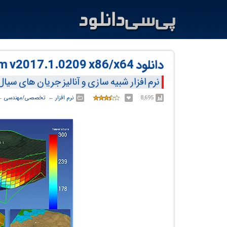
دانلود PetraSim v2017.1.0209 x86/x64
نرم افزار شبیه سازی و آنالیز جریان های سیال
8,695
نرم افزار
← ‏
تخصصی/مهندسی
← 