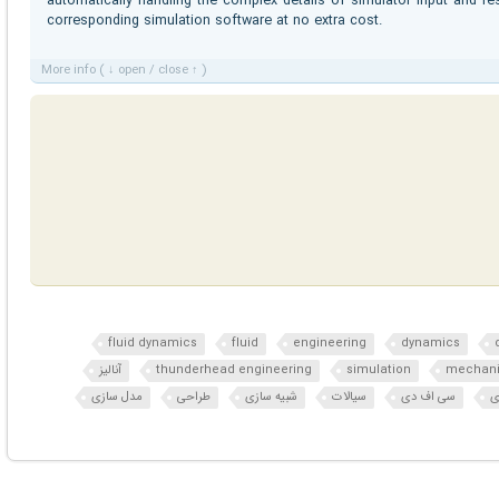
automatically handling the complex details of simulator input and r
corresponding simulation software at no extra cost.
More info ( ↓ open / close ↑ )
fluid dynamics
fluid
engineering
dynamics
mechani
simulation
thunderhead engineering
آنالیز
ی
سی اف دی
سیالات
شبیه سازی
طراحی
مدل سازی