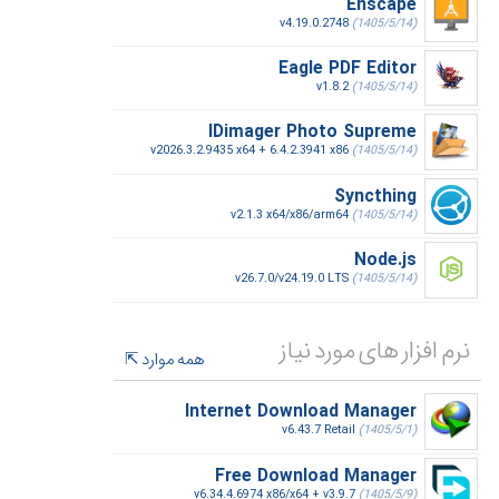
Enscape
v4.19.0.2748
(1405/5/14)
Eagle PDF Editor
v1.8.2
(1405/5/14)
IDimager Photo Supreme
v2026.3.2.9435 x64 + 6.4.2.3941 x86
(1405/5/14)
Syncthing
v2.1.3 x64/x86/arm64
(1405/5/14)
Node.js
v26.7.0/v24.19.0 LTS
(1405/5/14)
نرم افزار های مورد نیاز
همه موارد
Internet Download Manager
v6.43.7 Retail
(1405/5/1)
Free Download Manager
v6.34.4.6974 x86/x64 + v3.9.7
(1405/5/9)