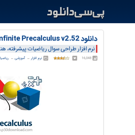
دانلود Infinite Precalculus v2.52
نرم افزار طراحی سوال ریاضیات پیشرفته، هن
16,048
نرم افزار
← ‏
آموزشی
← ‏
ریاضیا