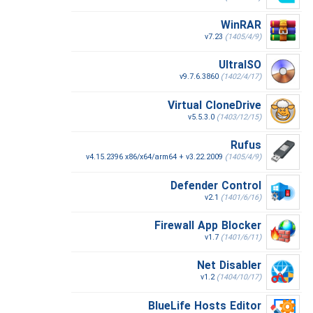
WinRAR
v7.23
(1405/4/9)
UltraISO
v9.7.6.3860
(1402/4/17)
Virtual CloneDrive
v5.5.3.0
(1403/12/15)
Rufus
v4.15.2396 x86/x64/arm64 + v3.22.2009
(1405/4/9)
Defender Control
v2.1
(1401/6/16)
Firewall App Blocker
v1.7
(1401/6/11)
Net Disabler
v1.2
(1404/10/17)
BlueLife Hosts Editor