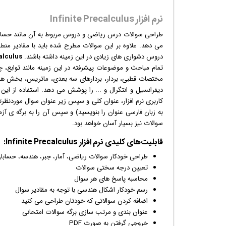
نرم افزار Infinite Precalculus
طراحی سوالات درس ریاضی و دروس مربوط به آن مانند حسابان،
می دهد. علاوه بر این سوالات مطرح شده باید با مقادیر من
دروس دشواری های زیادی در این زمینه داشته باشند.
alculus
تمام مباحث و موضوعات پیشرفته در این زمینه مانند توابع، چند
مختصات قطبی، بردار، بردارهای سه بعدی، ماتریس، بخش ها
دیفرانسیل و انتگرال و ... را پوشش می دهد. استفاده از این 
کاربری نرم افزار، عنوان کلی و سپس زیر عنوان سوال موردنظرت
به زبان فارسی عنوان را بنویسید) و سپس آن را به برگه ی آزم
سوالات نیز بسیار آسان خواهد بود.
قابلیت‌های کلیدی
نرم افزار
Infinite Precalculus:
طراحی خودکار سوالات ریاضی، آمار، جبر، هندسه، حسابان
تعیین درجه سختی سوالات
محاسبه پاسخ های هر سوال
رسم خودکار اشکال هندسی با توجه به مقادیر سوال
اضافه کردن سوالاتی که خودتان طراحی می کنید
عنوان بندی و مرتب سازی برگه سوالات امتحانی
خروجی گرفتن به صورت PDF