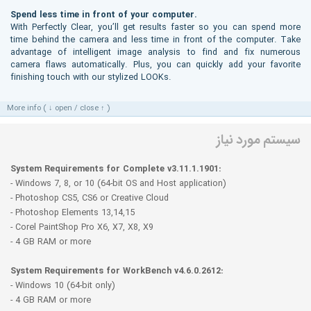
Spend less time in front of your computer.
With Perfectly Clear, you’ll get results faster so you can spend more
time behind the camera and less time in front of the computer. Take
advantage of intelligent image analysis to find and fix numerous
camera flaws automatically. Plus, you can quickly add your favorite
finishing touch with our stylized LOOKs.
More info ( ↓ open / close ↑ )
سیستم مورد نیاز
System Requirements for Complete v3.11.1.1901:
- Windows 7, 8, or 10 (64-bit OS and Host application)
- Photoshop CS5, CS6 or Creative Cloud
- Photoshop Elements 13,14,15
- Corel PaintShop Pro X6, X7, X8, X9
- 4 GB RAM or more
System Requirements for WorkBench v4.6.0.2612:
- Windows 10 (64-bit only)
- 4 GB RAM or more