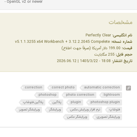
- OpenGL v2 or newer
مشخصات
نام انگلیسی:
Perfectly Clear
شماره نسخه:
v5.1.1.3255 x64 Workbench + 3.12.2.2045 Compelete
قیمت:
199.00 دلار آمریکا (صرفاً جهت اطلاع)
حجم فایل:
255 مگابایت
تاریخ انتشار:
18:08 - 1405/3/22 | 2026.06.12
correction
correct photo
automatic correction
photoshop
photo correction
lightroom
photoshop plugin
plugin
پلاگین
پلاگین فتوشاپ
فتوشاپ
نرم افزار ویرایش عکس
ویرایشگر
ویرایشگر تصویر
ویرایشگر تصویری
ویرایشگر عکس