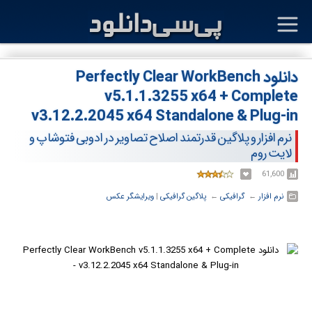
دانلود Perfectly Clear WorkBench
v5.1.1.3255 x64 + Complete
v3.12.2.2045 x64 Standalone & Plug-in
نرم افزار و پلاگین قدرتمند اصلاح تصاویر در ادوبی فتوشاپ و
لایت روم
61,600
نرم افزار
← ‏
گرافیکی
← ‏
پلاگین گرافیکی
‏|
ویرایشگر عکس