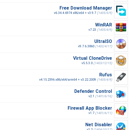
Free Download Manager
v6.34.4.6974 x86/x64 + v3.9.7
(1405/5/9)
WinRAR
v7.23
(1405/4/9)
UltraISO
v9.7.6.3860
(1402/4/17)
Virtual CloneDrive
v5.5.3.0
(1403/12/15)
Rufus
v4.15.2396 x86/x64/arm64 + v3.22.2009
(1405/4/9)
Defender Control
v2.1
(1401/6/16)
Firewall App Blocker
v1.7
(1401/6/11)
Net Disabler
v1.2
(1404/10/17)