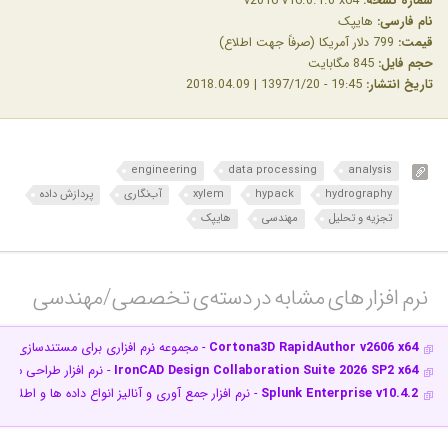
شماره نسخه:
v2016 v16.0.1.0 x64
نام فارسی:
هایپک
قیمت:
799 دلار آمریکا (صرفاً جهت اطلاع)
حجم فایل:
845 مگابایت
تاریخ انتشار:
19:45 - 1397/1/20 | 2018.04.09
engineering
data processing
analysis
hydrography
hypack
xylem
آب‌نگاری
پردازش داده
تجزیه و تحلیل
مهندسی
هایپک
نرم افزار های مشابه در دسته‌ی‌ تخصصی/مهندسی‎
Cortona3D RapidAuthor v2606 x64
- مجموعه نرم افزاری برای مستندسازی ق
IronCAD Design Collaboration Suite 2026 SP2 x64
- نرم افزار طراحی مد
Splunk Enterprise v10.4.2
- نرم افزار جمع آوری و آنالیز انواع داده ها و اطلاعا