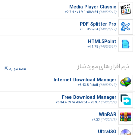
Media Player Classic
v2.7.4 / v1.9.1 x86/x64
(1405/5/17)
PDF Splitter Pro
v6.1.0.92/63
(1405/5/17)
HTML5Point
v4.1.75
(1405/5/17)
نرم افزار های مورد نیاز
همه موارد
Internet Download Manager
v6.43.8 Retail
(1405/5/17)
Free Download Manager
v6.34.4.6974 x86/x64 + v3.9.7
(1405/5/9)
WinRAR
v7.23
(1405/4/9)
UltraISO