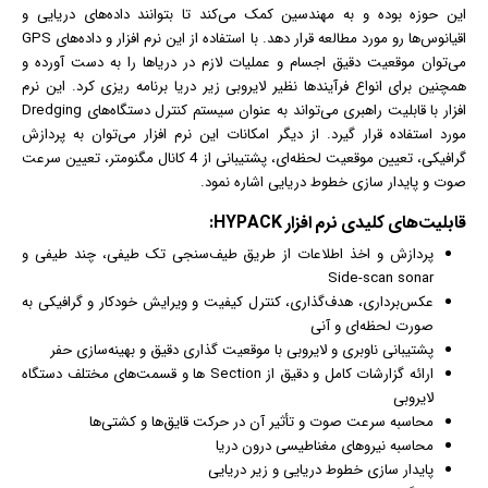
این حوزه بوده و به مهندسین کمک می‌کند تا بتوانند داده‌های دریایی و
اقیانوس‌ها رو مورد مطالعه قرار دهد. با استفاده از این نرم افزار و داده‌های GPS
می‌توان موقعیت دقیق اجسام و عملیات لازم در دریاها را به دست آورده و
همچنین برای انواع فرآیندها نظیر لایروبی زیر دریا برنامه ریزی کرد. این نرم
افزار با قابلیت راهبری می‌تواند به عنوان سیستم کنترل دستگاه‌های Dredging
مورد استفاده قرار گیرد. از دیگر امکانات این نرم افزار می‌توان به پردازش
گرافیک
ی، تعیین موقعیت لحظه‌ای، پشتیبانی از 4 کانال مگنومتر، تعیین سرعت
صوت و پایدار سازی خطوط دریایی اشاره نمود.
قابلیت‌‌های کلیدی
نرم افزار
HYPACK:
پردازش و اخذ اطلاعات از طریق طیف‌سنجی تک طیفی، چند طیفی و
Side-scan sonar
عکس
‌برداری، هدف‌گذاری، کنترل کیفیت و ویرایش خودکار و
گرافیک
ی به
صورت لحظه‌ای و آنی
پشتیبانی ناوبری و لایروبی با موقعیت گذاری دقیق و بهینه‌سازی حفر
ارائه گزارشات کامل و دقیق از Section ها و قسمت‌های مختلف دستگاه
لایروبی
محاسبه سرعت صوت و تأثیر آن در حرکت قایق‌ها و کشتی‌ها
محاسبه نیروهای مغناطیسی درون دریا
پایدار سازی خطوط دریایی و زیر دریایی