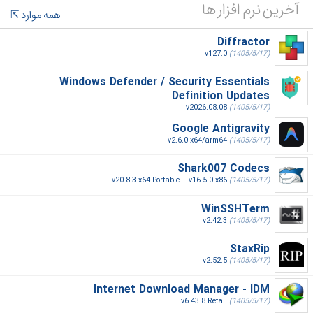
آخرین نرم افزار ها
همه موارد
Diffractor
v127.0
(1405/5/17)
Windows Defender / Security Essentials
Definition Updates
v2026.08.08
(1405/5/17)
Google Antigravity
v2.6.0 x64/arm64
(1405/5/17)
Shark007 Codecs
v20.8.3 x64 Portable + v16.5.0 x86
(1405/5/17)
WinSSHTerm
v2.42.3
(1405/5/17)
StaxRip
v2.52.5
(1405/5/17)
Internet Download Manager - IDM
v6.43.8 Retail
(1405/5/17)