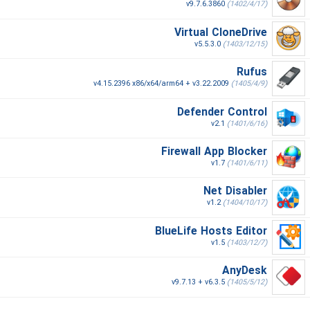
v9.7.6.3860
(1402/4/17)
Virtual CloneDrive
v5.5.3.0
(1403/12/15)
Rufus
v4.15.2396 x86/x64/arm64 + v3.22.2009
(1405/4/9)
Defender Control
v2.1
(1401/6/16)
Firewall App Blocker
v1.7
(1401/6/11)
Net Disabler
v1.2
(1404/10/17)
BlueLife Hosts Editor
v1.5
(1403/12/7)
AnyDesk
v9.7.13 + v6.3.5
(1405/5/12)