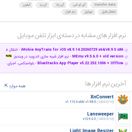
transfer data
آی او اس
آی پاد
آی پد
آیفون
انتقال فایل
موبایل
نرم افزار
نرم افزار های مشابه در دسته‌ی‌ ابزار تلفن موبایل‎
iMobie AnyTrans for iOS v8.9.14.20260729 x64/v8.9.5 x86
- انتقال فایل 
MEmu v9.5.6.0 + old version
- نرم افزار شبیه سازی اندروید در ویندوز
BlueStacks App Player v5.22.252.1006 + Offline
- بلواستکس، اجرای برنامه‌ 
آخرین نرم افزار ها
همه موارد
XnConvert
v1.115.0 x64/ v1.98.0
(1405/5/15)
Lansweeper
v12.9.0.3
(1405/5/15)
Light Image Resizer