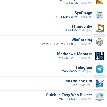
v7.6.5.176
(1405/5/15)
SysGauge
v13.4.12 Pro/Server
(1405/5/15)
Transcribe!
v9.60.4 x64
(1405/5/15)
WinCatalog
v2026.3.1.805 + v2026.2.0.629
(1405/5/15)
Markdown Monster
v4.5.0.6 + v4.1.1
(1405/5/15)
Telegram
v7.0.9 x86/x64
(1405/5/15)
UsbToolbox Pro
v1.3
(1405/5/15)
Quick 'n Easy Web Builder
v13.1.0 x86/x64
(1405/5/15)