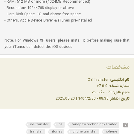
- RAM: 512 MB or more (1024MB Recommended)
- Resolution: 1024×768 display or above
- Hard Disk Space: 1G and above free space
- Others: Apple Device Driver & iTunes pre-installed
Note: For Windows XP users, please install it before making sure that
your iTunes can detect the iOS devices.
مشخصات
نام انگلیسی:
iOS Transfer
شماره نسخه:
v7.0.0
حجم فایل:
171 مگابایت
تاریخ انتشار:
08:35 - 1404/2/30 | 2025.05.20
ios transfer
ios
fonepaw technology limited
transfer
itunes
iphone transfer
iphone