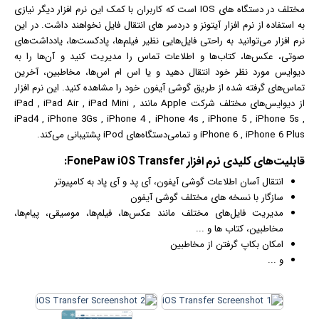
مختلف در دستگاه های IOS است که کاربران با کمک این نرم افزار دیگر نیازی
به استفاده از نرم افزار آیتونز و دردسر های انتقال فایل نخواهند داشت. در این
نرم افزار می‌توانید به راحتی فایل‌هایی نظیر
فیلم
‌ها، پادکست‌ها، یادداشت‌های
صوتی،
عکس
‌ها، کتاب‌ها و اطلاعات تماس را مدیریت کنید و آن‌ها را به
دیوایس مورد نظر خود انتقال دهید و یا اس ام اس‌ها، مخاطبین، آخرین
تماس‌های گرفته شده از طریق گوشی آیفون خود را مشاهده کنید. این نرم افزار
از دیوایس‌های مختلف شرکت Apple مانند iPad , iPad Air , iPad Mini ,
iPad4 , iPhone 3Gs , iPhone 4 , iPhone 4s , iPhone 5 , iPhone 5s ,
iPhone 6 , iPhone 6 Plus و تمامی‌دستگاه‌های iPod پشتیبانی می‌کند.
قابلیت‌های کلیدی
نرم افزار
FonePaw iOS Transfer:
انتقال آسان اطلاعات گوشی آیفون، آی پد و آی پاد به کامپیوتر
سازگار با نسخه های مختلف گوشی آیفون
مدیریت فایل‌های مختلف مانند
عکس
‌ها،
فیلم
‌ها، موسیقی، پیام‌ها،
مخاطبین، کتاب ها و ...
امکان بکاپ گرفتن از مخاطبین
و ...