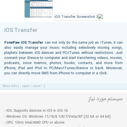
iOS Transfer
FonePaw iOS Transfer
can not only do the same job as iTunes, it can
also easily manage your music including selectively moving songs,
playlists between iOS devices and PC/iTunes without restrictions. Just
connect your iDevice to computer and start transferring videos, movies,
podcasts, voice memos, photos, books, contacts, and more from
iPhone, iPad and iPod to PC/Mac/iTunes/iDevice or back. Moreover,
you can directly move SMS from iPhone to computer in a click.
More info ( ↓ open / close ↑ )
سیستم مورد نیاز
- iOS: Supports devices in iOS 6- iOS 16
- Windows OS: Windows 11/10/8.1/8/7/Vista/XP (32 bit or 64 bit)
- CPU: 1GHz Intel/AMD CPU or above