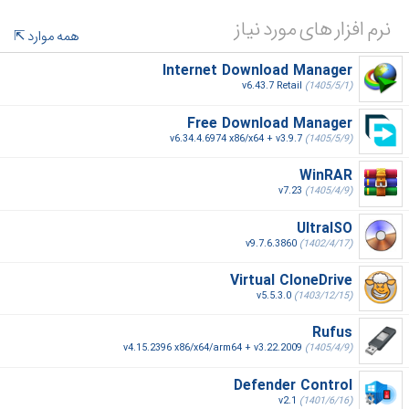
نرم افزار های مورد نیاز
همه موارد
Internet Download Manager
v6.43.7 Retail
(1405/5/1)
Free Download Manager
v6.34.4.6974 x86/x64 + v3.9.7
(1405/5/9)
WinRAR
v7.23
(1405/4/9)
UltraISO
v9.7.6.3860
(1402/4/17)
Virtual CloneDrive
v5.5.3.0
(1403/12/15)
Rufus
v4.15.2396 x86/x64/arm64 + v3.22.2009
(1405/4/9)
Defender Control
v2.1
(1401/6/16)