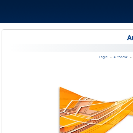
 ‏
Autodesk
← ‏
Eagle