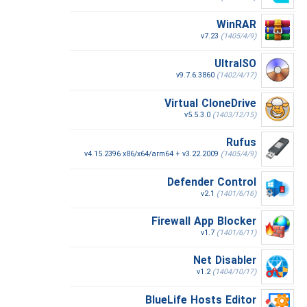
WinRAR
v7.23
(1405/4/9)
UltraISO
v9.7.6.3860
(1402/4/17)
Virtual CloneDrive
v5.5.3.0
(1403/12/15)
Rufus
v4.15.2396 x86/x64/arm64 + v3.22.2009
(1405/4/9)
Defender Control
v2.1
(1401/6/16)
Firewall App Blocker
v1.7
(1401/6/11)
Net Disabler
v1.2
(1404/10/17)
BlueLife Hosts Editor