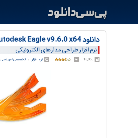
دانلود Autodesk Eagle v9.6.0 x64
نرم افزار طراحی مدارهای الکترونیکی
16,053
نرم افزار
← ‏
تخصصی/مهندسی
←