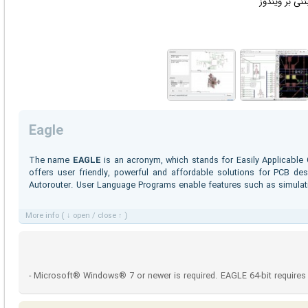
تنی بر
ویندوز
Eagle
The name
EAGLE
is an acronym, which stands for Easily Applicable 
offers user friendly, powerful and affordable solutions for PCB de
Autorouter. User Language Programs enable features such as simulati
More info ( ↓ open / close ↑ )
- Microsoft® Windows® 7 or newer is required. EAGLE 64-bit requires