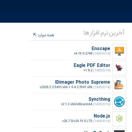
آخرین نرم افزار ها
همه موارد
Enscape
v4.19.0.2748
(1405/5/14)
Eagle PDF Editor
v1.8.2
(1405/5/14)
IDimager Photo Supreme
v2026.3.2.9435 x64 + 6.4.2.3941 x86
(1405/5/14)
Syncthing
v2.1.3 x64/x86/arm64
(1405/5/14)
Node.js
v26.7.0/v24.19.0 LTS
(1405/5/14)