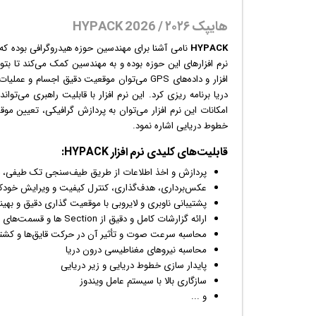
هایپک ۲۰۲۶ / HYPACK 2026
HYPACK
نامی آشنا برای مهندسین حوزه هیدروگرافی بوده که توسط شرکت Xylem توسعه و پ
نرم افزارهای این حوزه بوده و به مهندسین کمک می‌کند تا بتوانن
افزار و داده‌های GPS می‌توان موقعیت دقیق اجسا
امکانات این نرم افزار می‌توان به پردازش
گرافیک
خطوط دریایی اشاره نمود.
قابلیت‌‌های کلیدی
نرم افزار
HYPACK:
پردازش و اخذ اطلاعات از طریق طیف‌سنجی تک طیفی، چند طیفی و ar
عکس
‌برداری، هدف‌گذاری، کنترل کیفیت و ویرایش خودک
پشتیبانی ناوبری و لایروبی با موقعیت گذاری دقیق و بهین
ارائه گزارشات کامل و دقیق از Section ها و قسمت‌های مختلف دستگاه لایروبی
محاسبه سرعت صوت و تأثیر آن در حرکت قایق‌ها و کشتی
محاسبه نیروهای مغناطیسی درون دریا
پایدار سازی خطوط دریایی و زیر دریایی
سازگاری بالا با سیستم عامل
ویندوز
و ...