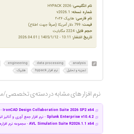
نام انگلیسی:
HYPACK 2026
شماره نسخه:
v2026.1
نام فارسی:
هایپک ۲۰۲۶
قیمت:
799 دلار آمریکا (صرفاً جهت اطلاع)
حجم فایل:
2224 مگابایت
تاریخ انتشار:
13:11 - 1405/1/12 | 2026.04.01
engineering
data processing
analysis
تجزیه و تحلیل
نرم افزار hypack
هایپک
نرم افزار های مشابه در دسته‌ی‌ تخصصی/م
IronCAD Design Collaboration Suite 2026 SP2 x64
- 
Splunk Enterprise v10.4.2
- نرم افزار جمع آوری و آنالیز ا
AVL Simulation Suite R2026.1.1 x64
- مجموعه نرم افزا