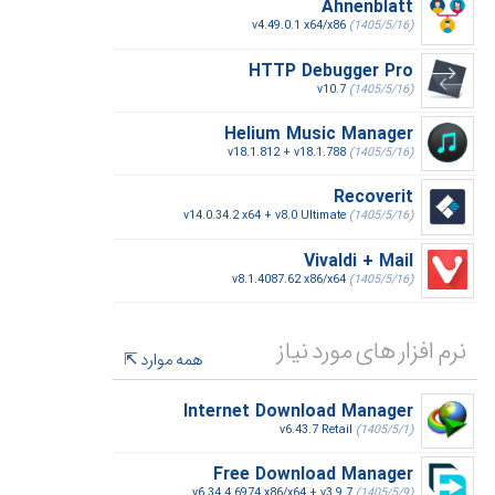
Ahnenblatt
v4.49.0.1 x64/x86
(1405/5/16)
HTTP Debugger Pro
v10.7
(1405/5/16)
Helium Music Manager
v18.1.812 + v18.1.788
(1405/5/16)
Recoverit
v14.0.34.2 x64 + v8.0 Ultimate
(1405/5/16)
Vivaldi + Mail
v8.1.4087.62 x86/x64
(1405/5/16)
نرم افزار های مورد نیاز
همه موارد
Internet Download Manager
v6.43.7 Retail
(1405/5/1)
Free Download Manager
v6.34.4.6974 x86/x64 + v3.9.7
(1405/5/9)