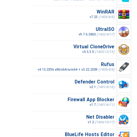
WinRAR
v7.23
(1405/4/9)
UltraISO
v9.7.6.3860
(1402/4/17)
Virtual CloneDrive
v5.5.3.0
(1403/12/15)
Rufus
v4.15.2396 x86/x64/arm64 + v3.22.2009
(1405/4/9)
Defender Control
v2.1
(1401/6/16)
Firewall App Blocker
v1.7
(1401/6/11)
Net Disabler
v1.2
(1404/10/17)
BlueLife Hosts Editor