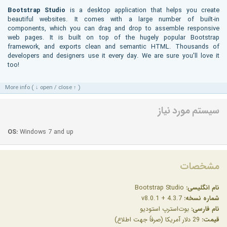
Bootstrap Studio
is a desktop application that helps you create
beautiful websites. It comes with a large number of built-in
components, which you can drag and drop to assemble responsive
web pages. It is built on top of the hugely popular Bootstrap
framework, and exports clean and semantic HTML. Thousands of
developers and designers use it every day. We are sure you'll love it
too!
More info ( ↓ open / close ↑ )
سیستم مورد نیاز
OS:
Windows 7 and up
مشخصات
نام انگلیسی:
Bootstrap Studio
شماره نسخه:
v8.0.1 + 4.3.7
نام فارسی:
بوت‌استرپ استودیو
قیمت:
29 دلار آمریکا (صرفاً جهت اطلاع)