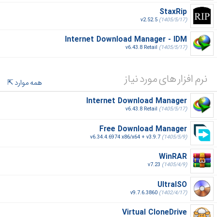
StaxRip
v2.52.5
(1405/5/17)
Internet Download Manager - IDM
v6.43.8 Retail
(1405/5/17)
نرم افزار های مورد نیاز
همه موارد
Internet Download Manager
v6.43.8 Retail
(1405/5/17)
Free Download Manager
v6.34.4.6974 x86/x64 + v3.9.7
(1405/5/9)
WinRAR
v7.23
(1405/4/9)
UltraISO
v9.7.6.3860
(1402/4/17)
Virtual CloneDrive