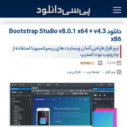
دانلود Bootstrap Studio v8.0.1 x64 + v4.3
x86
نرم افزار طراحی آسان وبسایت های ریسپانسیو با استفاده از
چارچوب بوت استرپ
43,008
نرم افزار
← ‏
توسعه وب
← ‏
طراحی وب