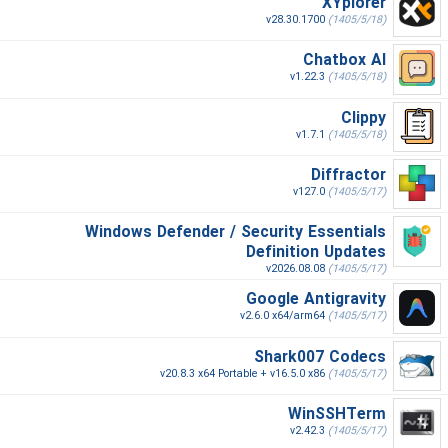
XYplorer
v28.30.1700
(1405/5/18)
Chatbox AI
v1.22.3
(1405/5/18)
Clippy
v1.7.1
(1405/5/18)
Diffractor
v127.0
(1405/5/17)
Windows Defender / Security Essentials
Definition Updates
v2026.08.08
(1405/5/17)
Google Antigravity
v2.6.0 x64/arm64
(1405/5/17)
Shark007 Codecs
v20.8.3 x64 Portable + v16.5.0 x86
(1405/5/17)
WinSSHTerm
v2.42.3
(1405/5/17)