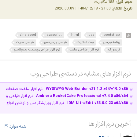
حجم فایل:
188 مگابایت
تاریخ انتشار:
21:00 - 1404/12/18 | 2026.03.09
zine eood
javascript
html
css
bootstrap
برنامه نویسی
بوت استرپت
طراحی ریسپانسیو
طراحی سایت
فریمورک
نرم افزار طراحی سایت
نرم افزار طراحی وبسایت ریسپانسیو
نرم افزار های مشابه در دسته‌ی‌ طراحی وب‎
WYSIWYG Web Builder v21.1.2 x64/v19.0 x86
- نرم افزار ساخت صفحات وب
Ambiera RocketCake Professional v7.4.0 x86/x64
- نرم افزار طراحی وبسا
IDM UltraEdit v33.0.0.23 x64/x86
- نرم افزار ویرایشگر متن و نوشتن انواع فا
آخرین نرم افزار ها
همه موارد