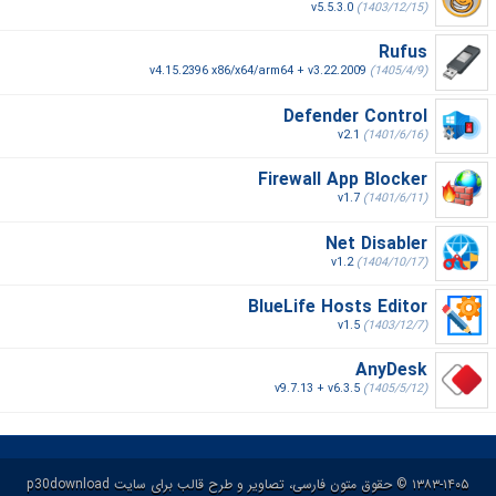
v5.5.3.0
(1403/12/15)
Rufus
v4.15.2396 x86/x64/arm64 + v3.22.2009
(1405/4/9)
Defender Control
v2.1
(1401/6/16)
Firewall App Blocker
v1.7
(1401/6/11)
Net Disabler
v1.2
(1404/10/17)
BlueLife Hosts Editor
v1.5
(1403/12/7)
AnyDesk
v9.7.13 + v6.3.5
(1405/5/12)
۱۳۸۳-۱۴۰۵ © حقوق متون فارسی، تصاویر و طرح قالب برای سایت p30download