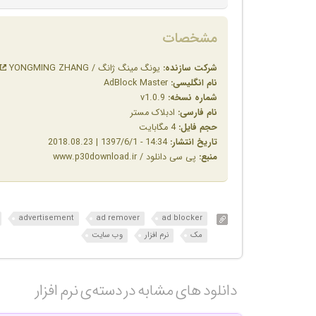
مشخصات
شرکت سازنده:
یونگ مینگ ژانگ / YONGMING ZHANG
نام انگلیسی:
AdBlock Master
شماره نسخه:
v1.0.9
نام فارسی:
ادبلاک مستر
حجم فایل:
4 مگابایت
تاریخ انتشار:
14:34 - 1397/6/1 | 2018.08.23
منبع:
پی سی دانلود / www.p30download.ir
advertisement
ad remover
ad blocker
مک
نرم افزار
وب سایت
دانلود های مشابه در دسته‌ی‌ نرم افزار‎