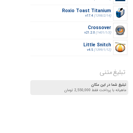
Roxio Toast Titanium
v17.4
(1398/2/14)
Crossover
v21.2.0
(1401/1/3)
Little Snitch
v4.5
(1399/1/12)
تبلیغ متنی
تبلیغ شما در این مکان
ماهیانه با پرداخت فقط 2,550,000 تومان