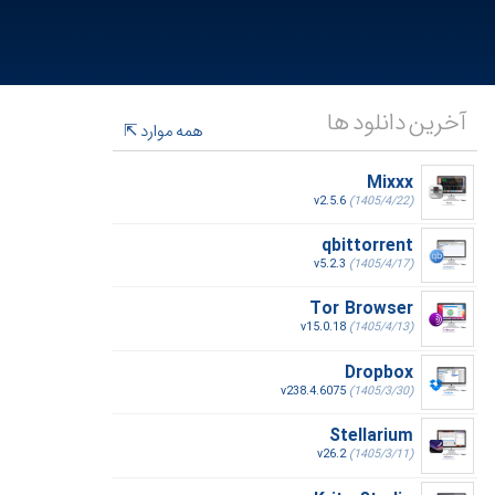
آخرین دانلود ها
همه موارد
Mixxx
v2.5.6
(1405/4/22)
qbittorrent
v5.2.3
(1405/4/17)
Tor Browser
v15.0.18
(1405/4/13)
Dropbox
v238.4.6075
(1405/3/30)
Stellarium
v26.2
(1405/3/11)