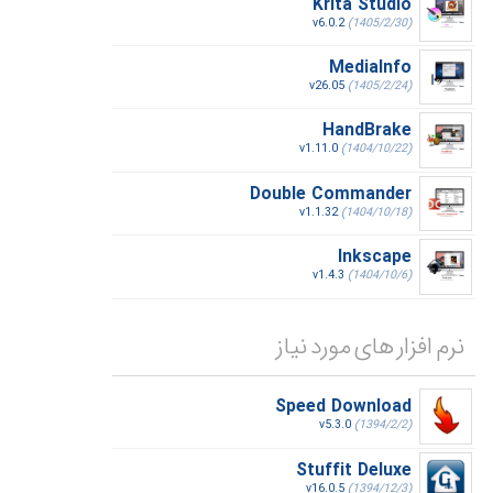
Krita Studio
v6.0.2
(1405/2/30)
MediaInfo
v26.05
(1405/2/24)
HandBrake
v1.11.0
(1404/10/22)
Double Commander
v1.1.32
(1404/10/18)
Inkscape
v1.4.3
(1404/10/6)
نرم افزار های مورد نیاز
Speed Download
v5.3.0
(1394/2/2)
Stuffit Deluxe
v16.0.5
(1394/12/3)