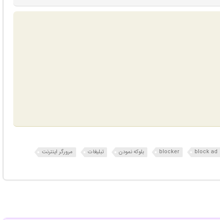
block ad
blocker
بلوکه نمودن
تبلیغات
مرورگر اینترنت