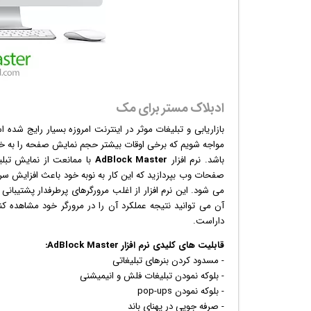
ادبلاک مستر برای مک
بازاریابی و
تبلیغ
ات موثر در
اینترنت
امروزه بسیار رایج شده ا
مواجه شویم که برخی اوقات بیشتر حجم نمایش صفحه را به خو
باشد.
نرم افزار
AdBlock Master
با ممانعت از نمایش تبلی
صفحات وب بپردازید که این کار به نوبه خود باعث افزایش س
می شود. این نرم افزار از اغلب مرورگرهای پرطرفدار پشتیبانی
آن می توانید نتیجه عملکرد آن را در مرورگر خود مشاهده کنی
داراست.
قابلیت های کلیدی
نرم افزار
AdBlock Master:
- مسدود کردن بنرهای
تبلیغ
اتی
- بلوکه نمودن تبلیغات فلش و
انیمیشن
ی
- بلوکه نمودن pop-ups
- صرفه جویی در پهنای باند