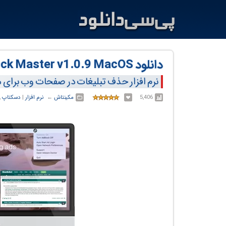
دانلود AdBlock Master v1.0.9 MacOS
نرم افزار حذف تبلیغات در صفحات وب برای
5,406
مکینتاش
← ‏
نرم افزار
‏|
دسکتاپ
,