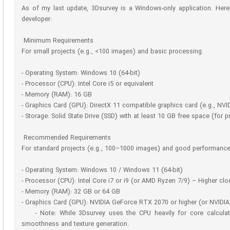
As of my last update, 3Dsurvey is a Windows-only application. Her
developer:
Minimum Requirements
For small projects (e.g., <100 images) and basic processing.
- Operating System: Windows 10 (64-bit)
- Processor (CPU): Intel Core i5 or equivalent
- Memory (RAM): 16 GB
- Graphics Card (GPU): DirectX 11 compatible graphics card (e.g., NV
- Storage: Solid State Drive (SSD) with at least 10 GB free space (for p
Recommended Requirements
For standard projects (e.g., 100–1000 images) and good performance
- Operating System: Windows 10 / Windows 11 (64-bit)
- Processor (CPU): Intel Core i7 or i9 (or AMD Ryzen 7/9) – Higher clo
- Memory (RAM): 32 GB or 64 GB
- Graphics Card (GPU): NVIDIA GeForce RTX 2070 or higher (or NVIDIA
- Note: While 3Dsurvey uses the CPU heavily for core calculati
smoothness and texture generation.