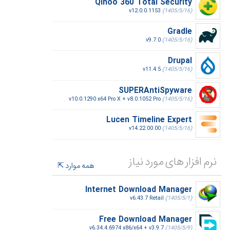
Qihoo 360 Total Security
v12.0.0.1153
(1405/5/16)
Gradle
v9.7.0
(1405/5/16)
Drupal
v11.4.5
(1405/5/16)
SUPERAntiSpyware
v10.0.1290 x64 Pro X + v8.0.1052 Pro
(1405/5/16)
Lucen Timeline Expert
v14.22.00.00
(1405/5/16)
نرم افزار های مورد نیاز
همه موارد
Internet Download Manager
v6.43.7 Retail
(1405/5/1)
Free Download Manager
v6.34.4.6974 x86/x64 + v3.9.7
(1405/5/9)