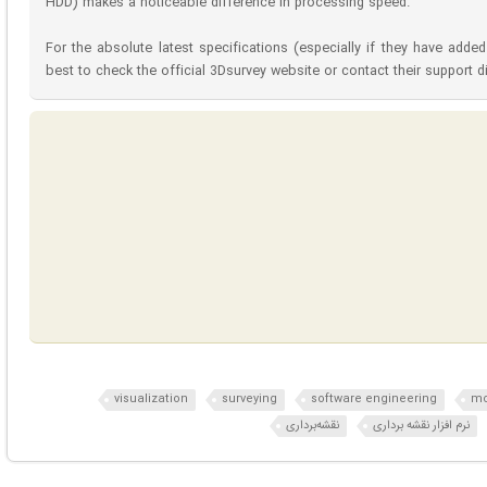
HDD) makes a noticeable difference in processing speed.
For the absolute latest specifications (especially if they have adde
best to check the official 3Dsurvey website or contact their support di
visualization
surveying
software engineering
mo
نرم افزار نقشه‌ برداری
نقشه‌برداری