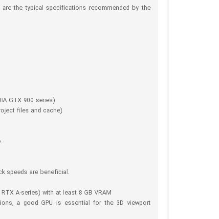
e are the typical specifications recommended by the
IDIA GTX 900 series)
roject files and cache)
.
ck speeds are beneficial.
 RTX A-series) with at least 8 GB VRAM
ons, a good GPU is essential for the 3D viewport