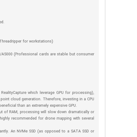
ed.
Threadripper for workstations)
/A5000 (Professional cards are stable but consumer
RealityCapture which leverage GPU for processing),
 point cloud generation. Therefore, investing in a CPU
beneficial than an extremely expensive GPU.
ut of RAM, processing will slow down dramatically or
s highly recommended for drone mapping with several
stantly. An NVMe SSD (as opposed to a SATA SSD or