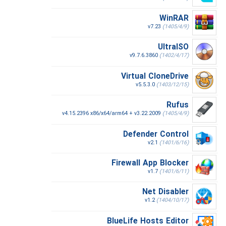
WinRAR
v7.23
(1405/4/9)
UltraISO
v9.7.6.3860
(1402/4/17)
Virtual CloneDrive
v5.5.3.0
(1403/12/15)
Rufus
v4.15.2396 x86/x64/arm64 + v3.22.2009
(1405/4/9)
Defender Control
v2.1
(1401/6/16)
Firewall App Blocker
v1.7
(1401/6/11)
Net Disabler
v1.2
(1404/10/17)
BlueLife Hosts Editor