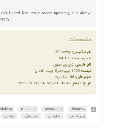
d GPU-based features in recent updates), it is always
rectly.
مشخصات
نام انگلیسی:
3Dsurvey
شماره نسخه:
v4.1.1
نام فارسی:
تری‌دی سروی
قیمت:
3000 یورو (صرفاً جهت اطلاع)
حجم فایل:
146 مگابایت
تاریخ انتشار:
19:42 - 1405/2/23 | 2026.05.13
delling
mapping
geography
3dsurvey
زمین‌شناسی
مدل‌سازی
مصورسازی
مهندسی