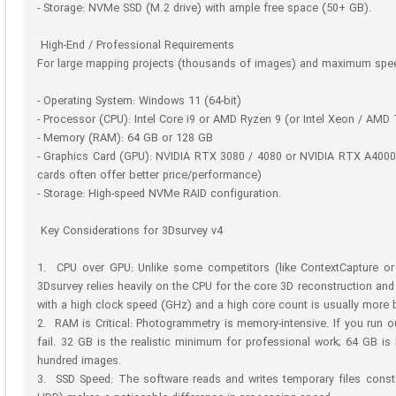
- Storage: NVMe SSD (M.2 drive) with ample free space (50+ GB).
High-End / Professional Requirements
For large mapping projects (thousands of images) and maximum spe
- Operating System: Windows 11 (64-bit)
- Processor (CPU): Intel Core i9 or AMD Ryzen 9 (or Intel Xeon / AMD 
- Memory (RAM): 64 GB or 128 GB
- Graphics Card (GPU): NVIDIA RTX 3080 / 4080 or NVIDIA RTX A4000
cards often offer better price/performance)
- Storage: High-speed NVMe RAID configuration.
Key Considerations for 3Dsurvey v4
1. CPU over GPU: Unlike some competitors (like ContextCapture or 
3Dsurvey relies heavily on the CPU for the core 3D reconstruction and
with a high clock speed (GHz) and a high core count is usually more 
2. RAM is Critical: Photogrammetry is memory-intensive. If you run o
fail. 32 GB is the realistic minimum for professional work; 64 GB i
hundred images.
3. SSD Speed: The software reads and writes temporary files con