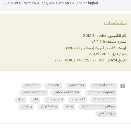
- CPU Intel Pentium 4 CPU, AMD Athlon 64 CPU or higher
مشخصات
نام انگلیسی:
GOM Encoder
شماره نسخه:
v2.0.2.0
قیمت:
35 دلار آمریکا (صرفاً جهت اطلاع)
حجم فایل:
36.5 مگابایت
تاریخ انتشار:
10:21 - 1400/2/16 | 2021.05.06
encoder
encode
converter
convert video
video encoder
video converter
gom & company
video2phone
انکودر فیلم
تبدیل فرمت
فیلم
مبدل
نرم افزار gom encoder
ویدئو
ویدئو کانورتر
ویرایش
ویرایش فیلم