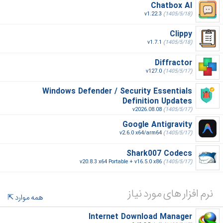
Chatbox AI
v1.22.3
(1405/5/18)
Clippy
v1.7.1
(1405/5/18)
Diffractor
v127.0
(1405/5/17)
Windows Defender / Security Essentials
Definition Updates
v2026.08.08
(1405/5/17)
Google Antigravity
v2.6.0 x64/arm64
(1405/5/17)
Shark007 Codecs
v20.8.3 x64 Portable + v16.5.0 x86
(1405/5/17)
نرم افزار های مورد نیاز
همه موارد
Internet Download Manager