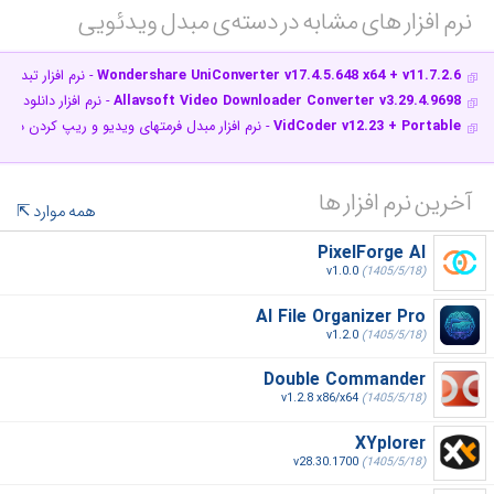
نرم افزار های مشابه در دسته‌ی‌ مبدل ویدئویی‎
Wondershare UniConverter v17.4.5.648 x64 + v11.7.2.6
- نرم افزار تبدیل
Allavsoft Video Downloader Converter v3.29.4.9698
- نرم افزار دانلود 
VidCoder v12.23 + Portable
- نرم افزار مبدل فرمت‎های ویدیو و ریپ کردن دیسک‎های دی‎وی‎دی و بلوری
آخرین نرم افزار ها
همه موارد
PixelForge AI
v1.0.0
(1405/5/18)
AI File Organizer Pro
v1.2.0
(1405/5/18)
Double Commander
v1.2.8 x86/x64
(1405/5/18)
XYplorer
v28.30.1700
(1405/5/18)