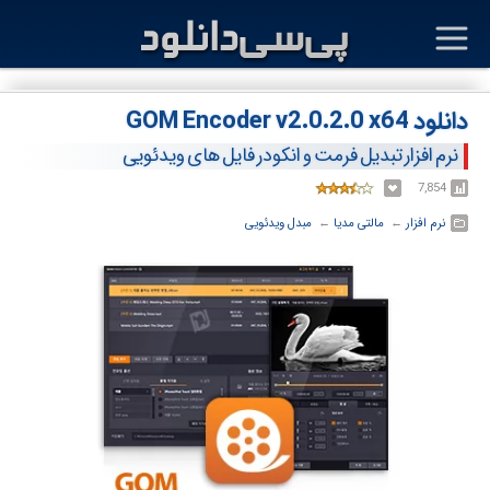
دانلود GOM Encoder v2.0.2.0 x64
نرم افزار تبدیل فرمت و انکودر فایل های ویدئویی
7,854
نرم افزار
← ‏
مالتی مدیا
← ‏
مبدل ویدئویی