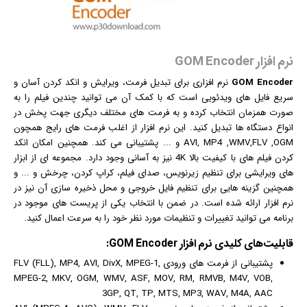
نرم افزار GOM Encoder
GOM Encoder
نرم افزار
ی برای تبدیل فرمت، ویرایش و انکد کردن آسان و
سریع فایل های ویدئویی است که با کمک آن می توانید چندین
فیلم
را به
صورت همزمان انتخاب کرده و به فرمت های مختلف دیگری جهت پخش در
انواع دستگاه ها تبدیل کنید. این نرم افزار از اغلب فرمت های رایج همچون
AVI, MP4 ,WMV,FLV ,OGM و ... پشتیبانی می کند. همچنین امکان انکد
کردن فیلم های با کیفیت بالا 4K نیز به آسانی وجود دارد. مجموعه ای از ابزار
های ویرایشی برای تنظیم زیرنویس، صدای فیلم، کراپ کردن، چرخش و ... و
همچنین گزینه هایی برای تنظیم فایل خروجی و محل ذخیره سازی آن نیز در
نرم افزار ارائه شده است. در ضمن با انتخاب یکی از پریست های موجود در
برنامه می توانید تغییرات و تنظیمات مورد نظر خود را به سرعت اعمال کنید.
قابلیت‌های کلیدی
نرم افزار
GOM Encoder:
پشتیبانی از فرمت های ورودی FLV (FLL), MP4, AVI, DivX, MPEG-1,
MPEG-2, MKV, OGM, WMV, ASF, MOV, RM, RMVB, M4V, VOB,
3GP, QT, TP, MTS, MP3, WAV, M4A, AAC