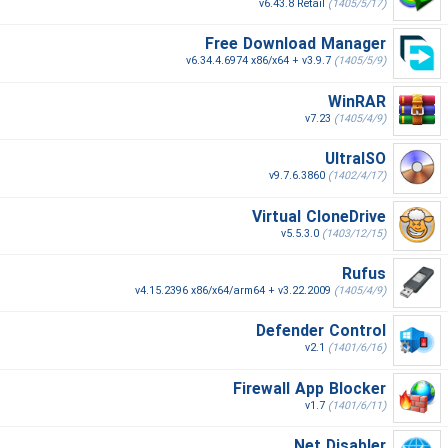
v6.43.8 Retail
(1405/5/17)
Free Download Manager
v6.34.4.6974 x86/x64 + v3.9.7
(1405/5/9)
WinRAR
v7.23
(1405/4/9)
UltraISO
v9.7.6.3860
(1402/4/17)
Virtual CloneDrive
v5.5.3.0
(1403/12/15)
Rufus
v4.15.2396 x86/x64/arm64 + v3.22.2009
(1405/4/9)
Defender Control
v2.1
(1401/6/16)
Firewall App Blocker
v1.7
(1401/6/11)
Net Disabler