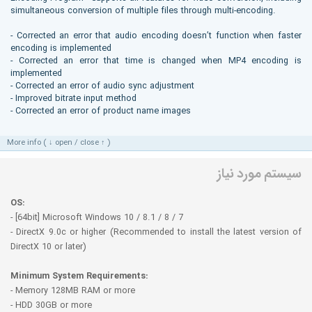
simultaneous conversion of multiple files through multi-encoding.
- Corrected an error that audio encoding doesn’t function when faster
encoding is implemented
- Corrected an error that time is changed when MP4 encoding is
implemented
- Corrected an error of audio sync adjustment
- Improved bitrate input method
- Corrected an error of product name images
More info ( ↓ open / close ↑ )
سیستم مورد نیاز
OS:
- [64bit] Microsoft Windows 10 / 8.1 / 8 / 7
- DirectX 9.0c or higher (Recommended to install the latest version of
DirectX 10 or later)
Minimum System Requirements:
- Memory 128MB RAM or more
- HDD 30GB or more